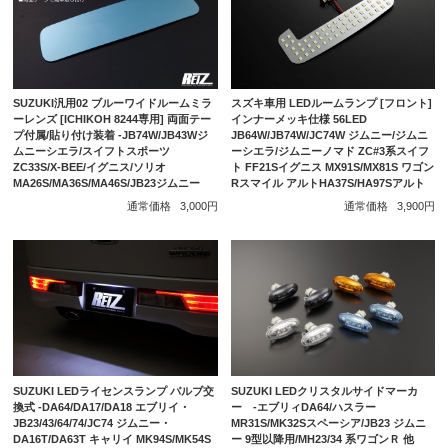
SUZUKI汎用02 ブルーワイドルームミラ
スズキ車用 LEDルームランプ [フロント]
ーレンズ [ICHIKOH 8244専用] 両面テー
インナーメッキ仕様 56LED
プ付属/貼り付け装着 -JB74W/JB43Wジ
JB64W/JB74W/JC74W ジムニー/ジムニ
ムニーシエラ/スイフトスポーツ
ーシエラ/ジムニーノマド ZC#3系スイフ
ZC33S/X-BEE/イグニス/ソリオ
ト FF21Sイグニス MX91S/MX81S ワゴン
MA26S/MA36S/MA46S/JB23ジムニー
Rスマイル アルトHA37S/HA97Sアルト
通常価格
3,000円
通常価格
3,900円
SUZUKI LEDライセンスランプ バルブ交
SUZUKI LEDクリスタルサイドマーカ
換式 -DA64/DA17/DA18 エブリイ・
ー -エブリィDA64/ハスラー
JB23/43/64/74/JC74 ジムニー・
MR31S/MK32Sスペーシア/JB23 ジムニ
DA16T/DA63T キャリイ MK94S/MK54S
ー 9型以降用/MH23/34 系ワゴンＲ 他