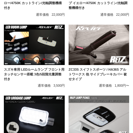
ロー/4750K カットライン/光軸調整機構
プ イエロー/4750K カットライン/光軸調
付き
整機構付き
通常価格
22,000円
通常価格
22,000円
スズキ車用 LEDルームランプ フロント用
ZC33S スイフトスポーツ / HA36S アル
タッチセンサー搭載 3色/5段階光量調整
トワークス 他 サイドブレーキカバー 被
付き
せタイプ
通常価格
3,500円
通常価格
1,800円〜