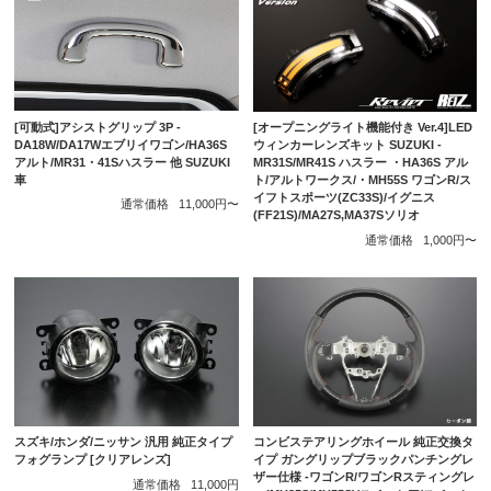
[可動式]アシストグリップ 3P -
[オープニングライト機能付き Ver.4]LED
DA18W/DA17Wエブリイワゴン/HA36S
ウィンカーレンズキット SUZUKI -
アルト/MR31・41Sハスラー 他 SUZUKI
MR31S/MR41S ハスラー ・HA36S アル
車
ト/アルトワークス/・MH55S ワゴンR/ス
イフトスポーツ(ZC33S)/イグニス
通常価格
11,000円〜
(FF21S)/MA27S,MA37Sソリオ
通常価格
1,000円〜
スズキ/ホンダ/ニッサン 汎用 純正タイプ
コンビステアリングホイール 純正交換タ
フォグランプ [クリアレンズ]
イプ ガングリップブラックパンチングレ
ザー仕様 -ワゴンR/ワゴンRスティングレ
通常価格
11,000円