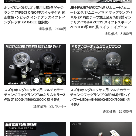
ホンダ/スバル/スズキ車用 LEDラゲッジ
JB64W/JB74W/JC74W ジムニー/ジムニ
ランプ TYPE03 ON/OFFスイッチ付き 純
ーシエラ/ジムニーノマド マップランプパ
正交換 -シビック インテグラ スイフト イ
ネル 2P 両面テープ施工済み/ABS製 イン
ンプレッサ XV X-BEE 他多数-
テリアパネル// ZC33S スイフトスポーツ
ZC/ZD #3系 #DS系 スイフト イグニス
通常価格
2,000円
通常価格
3,800円
スズキ/ホンダ/ニッサン用 マルチカラー
スズキ/ホンダ/ニッサン用 マルチカラー
チェンジフォグランプ Ver.2 リムカラー2
チェンジフォグランプ OSRAM社製ハイ
色設定 6000K/4500K/3000K 切り替え
パワーLED仕様 6000K/4500K/3000K 切
り替え
通常価格
22,700円〜
通常価格
18,000円