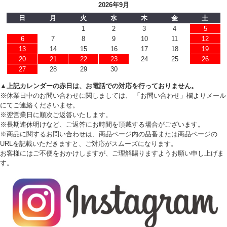
2026年9月
日
月
火
水
木
金
土
1
2
3
4
5
6
7
8
9
10
11
12
13
14
15
16
17
18
19
20
21
22
23
24
25
26
27
28
29
30
▲上記カレンダーの赤日は、お電話での対応を行っておりません。
※休業日中のお問い合わせに関しましては、 「お問い合わせ」欄よりメール
にてご連絡くださいませ。
※翌営業日に順次ご返答いたします。
※長期連休明けなど、ご返答にお時間を頂戴する場合がございます。
※商品に関するお問い合わせは、商品ページ内の品番または商品ページの
URLを記載いただきますと、ご対応がスムーズになります。
お客様にはご不便をおかけしますが、ご理解賜りますようお願い申し上げま
す。