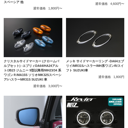
スペーシア 他
通常価格
4,600円〜
通常価格
1,800円〜
メッキ サイドマーカーリング -DA64エブ
クリスタルサイドマーカー (クロームバ
リイ/MR31Sハスラー/MH系ワゴンR/スイ
ルブセット) -エブリィDA64/HA24アル
フト SUZUKI車
ト/JB23 ジムニー 9型以降用/MH23/34 系
ワゴンＲ/MA15S ソリオ/MK32Sスペーシ
通常価格
1,800円
ア/ハスラーMR31S SUZUKI 車
通常価格
3,000円〜