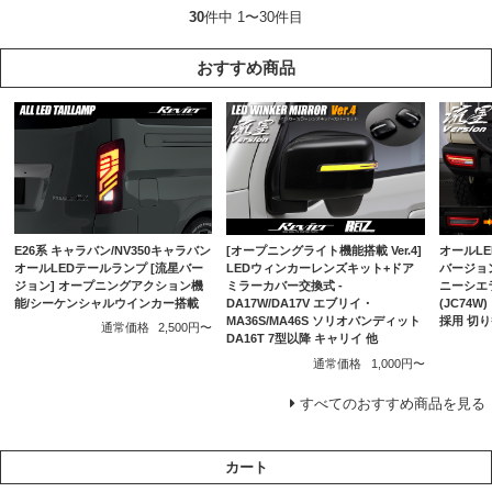
30
件中 1〜30件目
おすすめ商品
E26系 キャラバン/NV350キャラバン
[オープニングライト機能搭載 Ver.4]
オールLE
オールLEDテールランプ [流星バー
LEDウィンカーレンズキット+ドア
バージョン
ジョン] オープニングアクション機
ミラーカバー交換式 -
ニーシエラ
能/シーケンシャルウインカー搭載
DA17W/DA17V エブリイ・
(JC74
MA36S/MA46S ソリオバンディット
採用 切
通常価格
2,500円〜
DA16T 7型以降 キャリイ 他
通常価格
1,000円〜
すべてのおすすめ商品を見る
カート