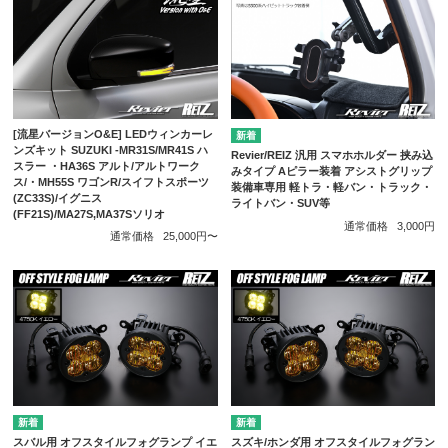
[流星バージョンO&E] LEDウィンカーレ
ンズキット SUZUKI -MR31S/MR41S ハ
Revier/REIZ 汎用 スマホホルダー 挟み込
スラー ・HA36S アルト/アルトワーク
みタイプ Aピラー装着 アシストグリップ
ス/・MH55S ワゴンR/スイフトスポーツ
装備車専用 軽トラ・軽バン・トラック・
(ZC33S)/イグニス
ライトバン・SUV等
(FF21S)/MA27S,MA37Sソリオ
通常価格
3,000円
通常価格
25,000円〜
スバル用 オフスタイルフォグランプ イエ
スズキ/ホンダ用 オフスタイルフォグラン