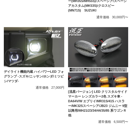
ー(MH35S/MH55S)/スペーシア/スペーシ
アカスタム(MK53S)/クロスビー
(MN71S) SUZUKI
通常価格
30,000円〜
デイライト機能内蔵 ハイパワーLED フォ
グランプ -スズキ/ニッサン/ホンダ/ミツビ
シ/マツダ-
通常価格
27,000円
[流星バージョン] LED クリスタルサイド
マーカー レンズカラー2色 スズキ車 -
DA64V/W エブリイ/MR31S/41S ハスラ
ー/MK32Sスペーシア/JB23 ジムニー 9型
以降用/MH21/23/34/44/35/85 系ワゴンＲ
他
通常価格
6,500円〜