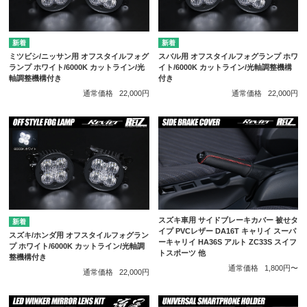
ミツビシ/ニッサン用 オフスタイルフォグ
スバル用 オフスタイルフォグランプ ホワ
ランプ ホワイト/6000K カットライン/光
イト/6000K カットライン/光軸調整機構
軸調整機構付き
付き
通常価格
22,000円
通常価格
22,000円
スズキ車用 サイドブレーキカバー 被せタ
イプ PVCレザー DA16T キャリイ スーパ
スズキ/ホンダ用 オフスタイルフォグラン
ーキャリイ HA36S アルト ZC33S スイフ
プ ホワイト/6000K カットライン/光軸調
トスポーツ 他
整機構付き
通常価格
1,800円〜
通常価格
22,000円