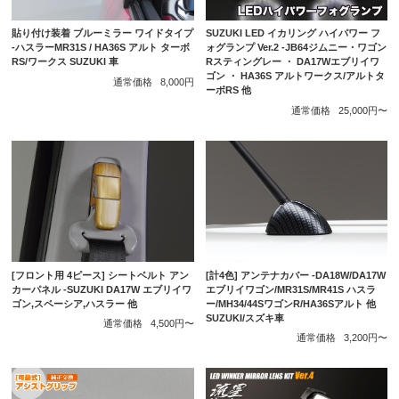
貼り付け装着 ブルーミラー ワイドタイプ
SUZUKI LED イカリング ハイパワー フ
-ハスラーMR31S / HA36S アルト ターボ
ォグランプ Ver.2 -JB64ジムニー・ワゴン
RS/ワークス SUZUKI 車
Rスティングレー ・ DA17Wエブリイワ
ゴン ・ HA36S アルトワークス/アルトタ
通常価格
8,000円
ーボRS 他
通常価格
25,000円〜
[計4色] アンテナカバー -DA18W/DA17W
[フロント用 4ピース] シートベルト アン
エブリイワゴン/MR31S/MR41S ハスラ
カーパネル -SUZUKI DA17W エブリイワ
ー/MH34/44SワゴンR/HA36Sアルト 他
ゴン,スペーシア,ハスラー 他
SUZUKI/スズキ車
通常価格
4,500円〜
通常価格
3,200円〜