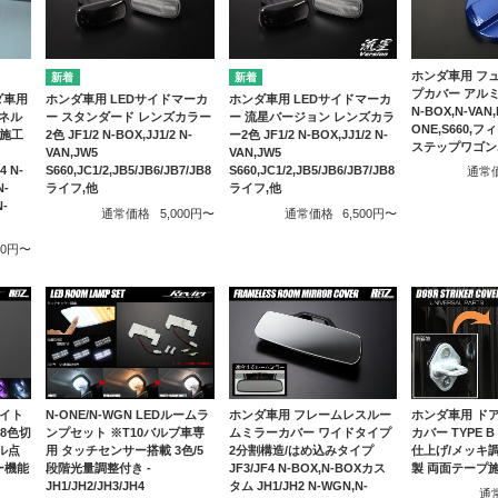
ホンダ車用 フ
プカバー アルミ
ンダ車用
ホンダ車用 LEDサイドマーカ
ホンダ車用 LEDサイドマーカ
N-BOX,N-VAN
ネル
ー スタンダード レンズカラー
ー 流星バージョン レンズカラ
ONE,S660,
プ施工
2色 JF1/2 N-BOX,JJ1/2 N-
ー2色 JF1/2 N-BOX,JJ1/2 N-
ステップワゴン
VAN,JW5
VAN,JW5
4 N-
S660,JC1/2,JB5/JB6/JB7/JB8
S660,JC1/2,JB5/JB6/JB7/JB8
通常
N-
ライフ,他
ライフ,他
N-
通常価格
5,000円〜
通常価格
6,500円〜
000円〜
ライト
N-ONE/N-WGN LEDルームラ
ホンダ車用 フレームレスルー
ホンダ車用 ド
 8色切
ンプセット ※T10バルブ車専
ムミラーカバー ワイドタイプ
カバー TYPE B
ル点
用 タッチセンサー搭載 3色/5
2分割構造/はめ込みタイプ
仕上げ/メッキ調
ー機能
段階光量調整付き -
JF3/JF4 N-BOX,N-BOXカス
製 両面テープ
JH1/JH2/JH3/JH4
タム JH1/JH2 N-WGN,N-
通