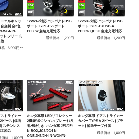
ューエルキャッ
12V/24V対応 コンパクトUSB
12V/24V対応 コンパクトUSB
合金製 全2色
ポート TYPE-C×2ポート
ポート TYPE-C+USB-A
,N-WGN,N-
PD30W 急速充電対応
PD30W QC3.0 急速充電対応
フィット,フリード,
通常価格
1,200円
通常価格
1,200円
,他
価格
3,000円〜
アストライカー
ホンダ車用 ドアストライカー
ホンダ車用 LEDリフレクター
 2ピース [鏡面
カバー TYPE A 2ピース [ブラ
2機能/ポジション+ブレーキ/反
] ステンレス
ック] 補助テープ付属
射機能付き -ホンダ車 JF3/JF4
施工済み
N-BOX,JG3/JG4 N-
通常価格
1,000円
ONE,JH3/JH4 N-WGN/N-
常価格
1,000円