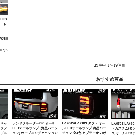
LED
ー レ
7/JB8
500円〜
19
件中 1〜19件目
おすすめ商品
0キャ
ランドクルーザー250 オール
LA900S/LA910S タフト オー
LA650S/LA6
ルラン
LEDテールランプ [流星バージ
ルLEDテールランプ 流星バー
トカスタム/タ
ープニ
ョン] オープニングアクション
ジョン 全3色 カプラーオン/ボ
ス オールLED