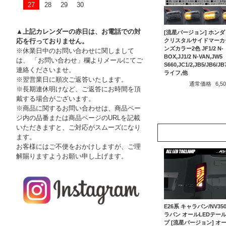
27
28
29
30
▲上記カレンダーの赤日は、お電話での対
[流星バージョン] ホンダ 
応を行っておりません。
クリスタルサイドマーカ
ンズカラー2色 JF1/2 N-
※休業日中のお問い合わせに関しまして
BOX,JJ1/2 N-VAN,JW5
は、 「お問い合わせ」欄よりメールにてご
S660,JC1/2,JB5/JB6/JB
連絡くださいませ。
ライフ,他
※翌営業日に順次ご返答いたします。
通常価格
6,
※長期連休明けなど、ご返答にお時間を頂
戴する場合がございます。
※商品に関するお問い合わせは、商品ペー
ジ内の品番または商品ページのURLを記載
いただきますと、ご対応がスムーズになり
ます。
お客様にはご不便をおかけしますが、ご理
解賜りますようお願い申し上げます。
E26系 キャラバン/NV35
ラバン オールLEDテー
プ [流星バージョン] オ