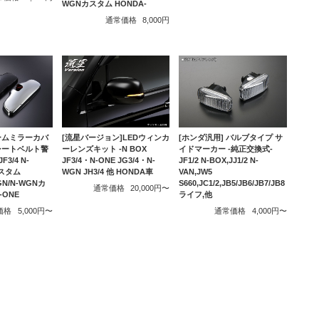
WGNカスタム HONDA-
通常価格
8,000円
ームミラーカバ
[流星バージョン]LEDウィンカ
[ホンダ汎用] バルブタイプ サ
シートベルト警
ーレンズキット -N BOX
イドマーカー -純正交換式-
3/4 N-
JF3/4・N-ONE JG3/4・N-
JF1/2 N-BOX,JJ1/2 N-
カスタム
WGN JH3/4 他 HONDA車
VAN,JW5
WGN/N-WGNカ
S660,JC1/2,JB5/JB6/JB7/JB8
通常価格
20,000円〜
-ONE
ライフ,他
価格
5,000円〜
通常価格
4,000円〜