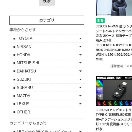
検索
カテゴリ
JJ1/JJ2 N-VAN 他 ホ
車種からさがす
シートベルトアンカーパ
左右 2ピース 両面テー
■ TOYOTA
済み 全7色
JF5/JF6/JF1/JF2/JF3/JF
■ NISSAN
BOX JH3/JH4/JH1/JH2 
■ HONDA
WGN jg3JG4/JG1/JG2 
ONE
■ MITSUBISHI
通常価格
3,
■ DAIHATSU
■ SUZUKI
■ SUBARU
■ MAZDA
■ LEXUS
ミニUSBアンビエント
■ OTHER
TYPE-C 高輝度LED採用
替+グラデーション/ホタ
カテゴリーからさがす
灯 180°角度調整/メモリ
付き
■ LEDパーツ/ライティングパーツ