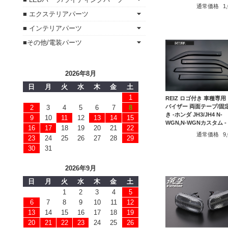
通常価格
1
■ エクステリアパーツ
■ インテリアパーツ
■その他/電装パーツ
2026年8月
日
月
火
水
木
金
土
1
REIZ ロゴ付き 車種専用
バイザー 両面テープ/固
2
3
4
5
6
7
8
き -ホンダ JH3/JH4 N-
9
10
11
12
13
14
15
WGN,N-WGNカスタム -
16
17
18
19
20
21
22
通常価格
9
23
24
25
26
27
28
29
30
31
2026年9月
日
月
火
水
木
金
土
1
2
3
4
5
6
7
8
9
10
11
12
13
14
15
16
17
18
19
20
21
22
23
24
25
26