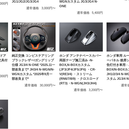
JG1/JG2/JG3/JG4
WGNカスタム JG3/JG4 N-
,000円
ONE
通常価格
3,000円〜
通常価格
5,400円
純正交換 コンビステアリング
 ドア
ホンダ アンテナベースカバー
ホンダ車用 ル
ブラックレザー/ガングリップ
定具付
両面テープ施工済み -N-
ーパネル 後席
仕様 JG3/4 N-ONE *2025.11一
BOX,N-BOXカスタム
告灯付き車用 - JF
部改良まで* JH3/4 N-WGN/N-
(JF3/JF4/JF5/JF6) ・CR-
BOX/N-BOX
WGNカスタム *2025年9月一
V(RE3/4) ・ストリーム
JH1/2/3/4 N-
,000円
部改良まで*
(RN6/7/8/9) ・クロスロード
スタム JG3/4 N
(RT3)・N-WGN(JH3/JH4)
通常価格
30,000円〜
通常
通常価格
3,200円〜