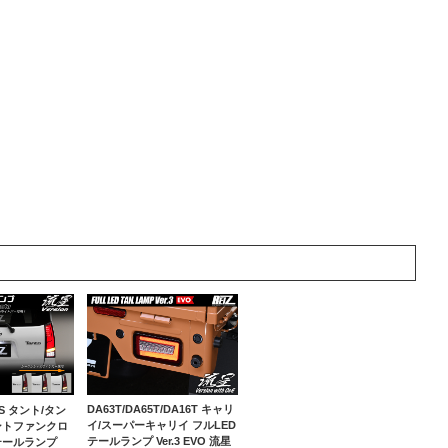
DA63T/DA65T/DA16T キャリ
60S タント/タン
イ/スーパーキャリイ フルLED
ントファンクロ
テールランプ Ver.3 EVO 流星
テールランプ