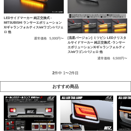
LEDサイドマーカー 純正交換式 -
MITSUBISHI ランサーエボリューション
X/ギャランフォルティス/ekワゴン/パジェ
ロ 他
[流星バージョン] ミツビシ LEDクリスタ
通常価格
5,000円〜
ルサイドマーカー 純正交換式 -ランサー
エボリューションX/ギャランフォルティ
ス/ekワゴン/パジェロ 他
通常価格
6,500円〜
2
件中 1〜2件目
おすすめ商品