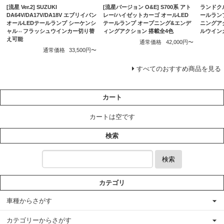
[流星バージョン O&E] S700系 アト
ランドクル
[流星 Ver.2] SUZUKI
レー/ハイゼットカーゴ オールLED
ールランプ
DA64V/DA17V/DA18V エブリイバン
テールランプ オープニング&エンデ
ニングア
オールLEDテールランプ シーケンシ
ィングアクション 搭載全4色
ルウイン
ャル⇔フラッシュウインカー切り替
え可能
通常価格
42,000円〜
通常価格
33,500円〜
すべてのおすすめ商品を見る
カート
カートは空です
検索
検索
カテゴリ
車種からさがす
カテゴリーからさがす