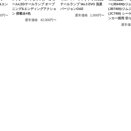
グ&エン
ールLEDテールランプ オープ
テールランプ Ver.3 EVO 流星
ー(JB64W)/
ニング&エンディングアクショ
バージョンO&E
(JB74W)/ジ
ン 搭載全4色
(JC74W) シ
500円〜
通常価格
1,000円〜
ンカー採用 切
通常価格
42,000円〜
通常価