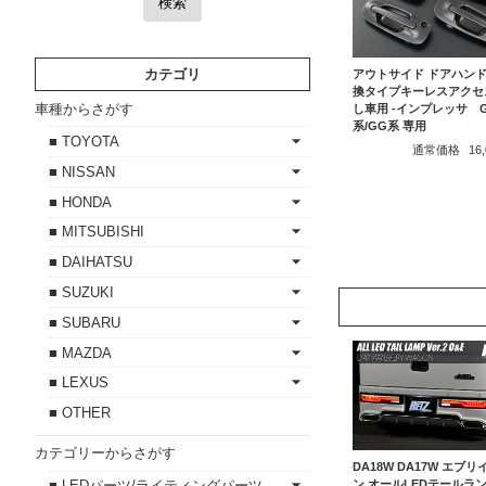
検索
カテゴリ
アウトサイド ドアハンド
換タイプキーレスアクセ
車種からさがす
し車用 -インプレッサ 
系/GG系 専用
■ TOYOTA
通常価格
16
■ NISSAN
■ HONDA
■ MITSUBISHI
■ DAIHATSU
■ SUZUKI
■ SUBARU
■ MAZDA
■ LEXUS
■ OTHER
カテゴリーからさがす
DA18W DA17W エブ
ン オールLEDテールラ
■ LEDパーツ/ライティングパーツ