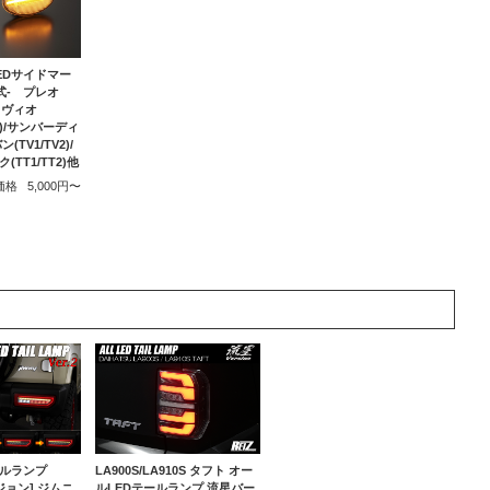
LEDサイドマー
式- プレオ
ヴィヴィオ
Y#)/サンバーディ
TV1/TV2)/
TT1/TT2)他
価格
5,000円〜
LA900S/LA910S タフト オー
ールランプ
ルLEDテールランプ 流星バー
ージョン] ジムニ