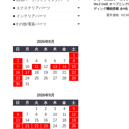
Ver.2 O&E オープニン
■ エクステリアパーツ
ディング機能搭載 全4色
通常価格
63,
■ インテリアパーツ
■その他/電装パーツ
2026年8月
日
月
火
水
木
金
土
1
2
3
4
5
6
7
8
9
10
11
12
13
14
15
16
17
18
19
20
21
22
23
24
25
26
27
28
29
30
31
2026年9月
日
月
火
水
木
金
土
1
2
3
4
5
6
7
8
9
10
11
12
13
14
15
16
17
18
19
20
21
22
23
24
25
26