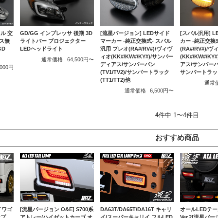
GD/GG インプレッサ 後期 3D
ル 交
[流星バージョン] LEDサイド
[スバル汎用] 
ライトバー プロジェクター
ス無
マーカー -純正交換式- スバル
カー -純正交換
LEDヘッドライト
GD
汎用 プレオ(RA#/RV#)/ヴィヴ
(RA#/RV#)/
ィオ(KK#/KW#/KY#)/サンバー
(KK#/KW#/K
通常価格
64,500円〜
ディアス/サンバーバン
アス/サンバーバン(
,000円
(TV1/TV2)/サンバートラック
サンバートラック(
(TT1/TT2)他
通常
通常価格
6,500円〜
4
件中 1〜4件目
おすすめ商品
リイワゴ
[流星バージョン O&E] S700系
DA63T/DA65T/DA16T キャリ
オールLEDテ
ンプ
アトレー/ハイゼットカーゴ オ
イ/スーパーキャリイ フルLED
Ver.2[流星バ