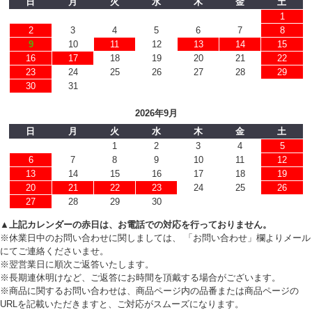
日
月
火
水
木
金
土
1
2
3
4
5
6
7
8
9
10
11
12
13
14
15
16
17
18
19
20
21
22
23
24
25
26
27
28
29
30
31
2026年9月
日
月
火
水
木
金
土
1
2
3
4
5
6
7
8
9
10
11
12
13
14
15
16
17
18
19
20
21
22
23
24
25
26
27
28
29
30
▲上記カレンダーの赤日は、お電話での対応を行っておりません。
※休業日中のお問い合わせに関しましては、 「お問い合わせ」欄よりメール
にてご連絡くださいませ。
※翌営業日に順次ご返答いたします。
※長期連休明けなど、ご返答にお時間を頂戴する場合がございます。
※商品に関するお問い合わせは、商品ページ内の品番または商品ページの
URLを記載いただきますと、ご対応がスムーズになります。