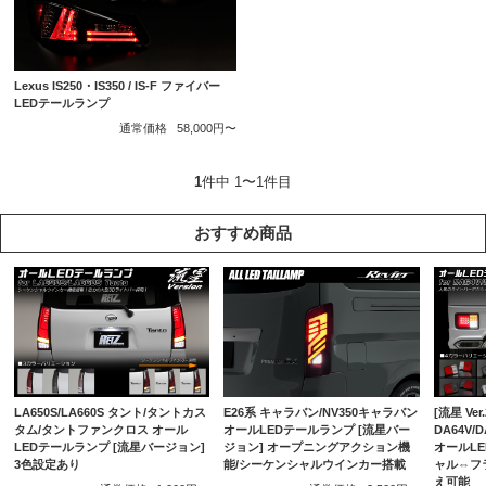
Lexus IS250・IS350 / IS-F ファイバー
LEDテールランプ
通常価格
58,000円〜
1
件中 1〜1件目
おすすめ商品
E26系 キャラバン/NV350キャラバン
LA650S/LA660S タント/タントカス
[流星 Ver.
オールLEDテールランプ [流星バー
タム/タントファンクロス オール
DA64V/
ジョン] オープニングアクション機
LEDテールランプ [流星バージョン]
オールL
能/シーケンシャルウインカー搭載
3色設定あり
ャル⇔フ
え可能