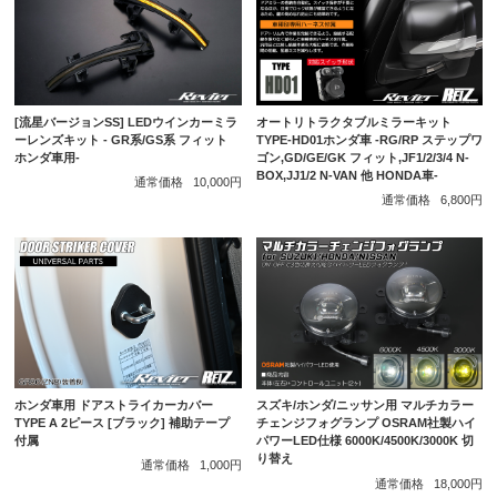
[流星バージョンSS] LEDウインカーミラ
オートリトラクタブルミラーキット
ーレンズキット - GR系/GS系 フィット
TYPE-HD01ホンダ車 -RG/RP ステップワ
ホンダ車用-
ゴン,GD/GE/GK フィット,JF1/2/3/4 N-
BOX,JJ1/2 N-VAN 他 HONDA車-
通常価格
10,000円
通常価格
6,800円
ホンダ車用 ドアストライカーカバー
スズキ/ホンダ/ニッサン用 マルチカラー
TYPE A 2ピース [ブラック] 補助テープ
チェンジフォグランプ OSRAM社製ハイ
付属
パワーLED仕様 6000K/4500K/3000K 切
り替え
通常価格
1,000円
通常価格
18,000円