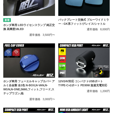
バックプレート交換式 ブルーワイドミラ
ー - GK系フィット/グレイス/シャトル
ホンダ車用 LEDライセンスランプ 純正交
換 高輝度18LED
通常価格
8,000円
通常価格
3,500円〜
ホンダ車用 フューエルキャップカバー ア
12V/24V対応 コンパクトUSBポート
ルミ合金製 全2色 N-BOX,N-VAN,N-
TYPE-C×2ポート PD30W 急速充電対応
WGN,N-ONE,S660,フィット,フリード,ス
通常価格
1,200円
テップワゴン,他
通常価格
3,000円〜