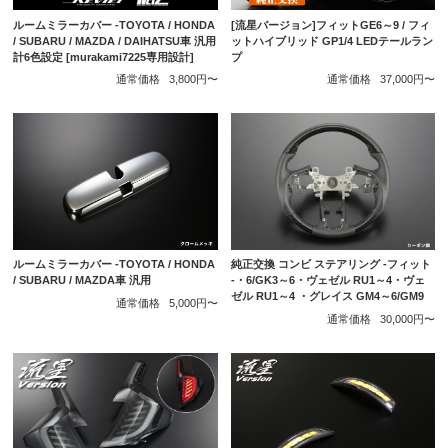
[流星バージョン]フィットGE6～9 / フィ
ルームミラーカバー -TOYOTA / HONDA
ットハイブリッド GP1/4 LEDテールラン
/ SUBARU / MAZDA / DAIHATSU車 汎用
プ
計6色設定 [murakami7225専用設計]
通常価格
37,000円〜
通常価格
3,800円〜
ルームミラーカバー -TOYOTA / HONDA
純正交換 コンビ ステアリング -フィット
/ SUBARU / MAZDA車 汎用
-・6/GK3～6・ヴェゼル RU1～4・ヴェ
ゼル RU1～4 ・グレイス GM4～6/GM9
通常価格
5,000円〜
通常価格
30,000円〜