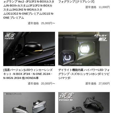
ォグランプ Ver.2 -JF1/JF2 N-BOXカスタ
フォグランプ [クリアレンズ]
ム/N-BOX+カスタム/JF1/JF2 N-BOXカ
通常価格
11,000円
スタム/JH1/JH2 N-WGNカスタ
ム/JG1/JG2 N-ONEプレミアム/JG1/2 N-
ONE プレミアム
通常価格
25,000円〜
[流星バージョン]LEDウィンカーレンズ
デイライト機能内蔵 ハイパワーLED フォ
キット -N BOX JF3/4・N-ONE JG3/4・
グランプ -スズキ/ニッサン/ホンダ/ミツビ
N-WGN JH3/4 他 HONDA車
シ/マツダ-
通常価格
20,000円〜
通常価格
27,000円