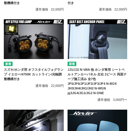
整機構付き
付き
通常価格
22,000円
通常価格
22,000円
スズキ/ホンダ用 オフスタイルフォグラン
JJ1/JJ2 N-VAN 他 ホンダ車用 シートベ
プ イエロー/4750K カットライン/光軸調
ルトアンカーパネル 左右 2ピース 両面テ
整機構付き
ープ施工済み 全7色
JF5/JF6/JF1/JF2/JF3/JF4 N-BOX
通常価格
22,000円
JH3/JH4/JH1/JH2 N-WGN
jg3JG4/JG1/JG2 N-ONE
通常価格
3,000円〜