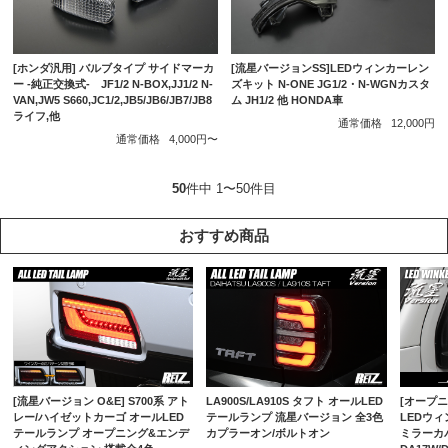
[ホンダ汎用] バルブタイプ サイドマーカ
[流星バージョンSS]LEDウィンカーレン
ー -純正交換式- JF1/2 N-BOX,JJ1/2 N-
ズキット N-ONE JG1/2・N-WGNカスタ
VAN,JW5 S660,JC1/2,JB5/JB6/JB7/JB8
ム JH1/2 他 HONDA車
ライフ,他
通常価格
12,000円
通常価格
4,000円〜
50
件中 1〜50件目
おすすめ商品
[流星バージョン O&E] S700系 アト
LA900S/LA910S タフト オールLED
[オープニ
レー/ハイゼットカーゴ オールLED
テールランプ 流星バージョン 全3色
LEDウ
テールランプ オープニング&エンデ
カプラーオン/ボルトオン
ミラーカバ