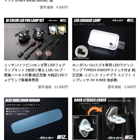
ィット e:HEV BASIC/BASIC 他
通常価格
4,500円
ニッサン/ミツビシ/ホンダ用 LEDフォグ
ホンダ/スバル/スズキ車用 LEDラゲッジ
ランプキット 2色切り替え L1Bバルブ・
ランプ TYPE03 ON/OFFスイッチ付き 純
変換ハーネス付属 純正交換 ※純正LEDフ
正交換 -シビック インテグラ スイフト イ
ォグランプ装着車専用
ンプレッサ XV X-BEE 他多数-
通常価格
21,800円
通常価格
2,000円