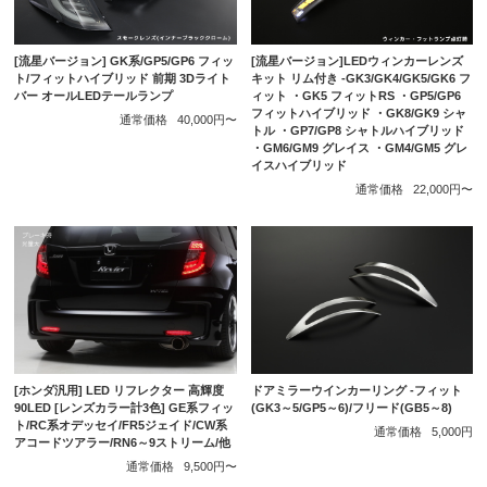
[流星バージョン] GK系/GP5/GP6 フィッ
[流星バージョン]LEDウィンカーレンズ
ト/フィットハイブリッド 前期 3Dライト
キット リム付き -GK3/GK4/GK5/GK6 フ
バー オールLEDテールランプ
ィット ・GK5 フィットRS ・GP5/GP6
フィットハイブリッド ・GK8/GK9 シャ
通常価格
40,000円〜
トル ・GP7/GP8 シャトルハイブリッド
・GM6/GM9 グレイス ・GM4/GM5 グレ
イスハイブリッド
通常価格
22,000円〜
[ホンダ汎用] LED リフレクター 高輝度
ドアミラーウインカーリング -フィット
90LED [レンズカラー計3色] GE系フィッ
(GK3～5/GP5～6)/フリード(GB5～8)
ト/RC系オデッセイ/FR5ジェイド/CW系
通常価格
5,000円
アコードツアラー/RN6～9ストリーム/他
通常価格
9,500円〜