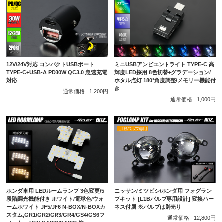
12V/24V対応 コンパクトUSBポート
ミニUSBアンビエントライト TYPE-C 高
TYPE-C+USB-A PD30W QC3.0 急速充電
輝度LED採用 8色切替+グラデーション/
対応
ホタル点灯 180°角度調整/メモリー機能付
き
通常価格
1,200円
通常価格
1,000円
ホンダ車用 LEDルームランプ 3色変更/5
ニッサン/ミツビシ/ホンダ用 フォグラン
段階調光機能付き ホワイト/電球色/ウォ
プキット [L1Bバルブ専用設計] 変換ハー
ームホワイト JF5/JF6 N-BOX/N-BOXカ
ネス付属 ※バルブは別売り
スタム,GR1/GR2/GR3/GR4/GS4/GS6フ
通常価格
12,800円