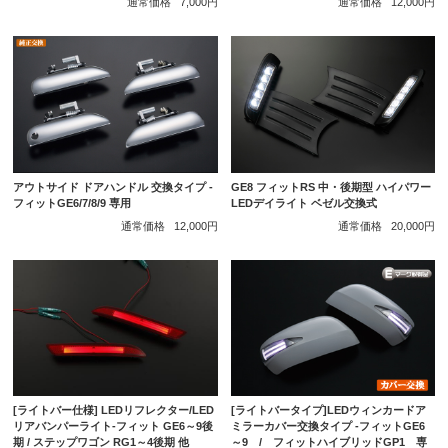
通常価格
7,000円
通常価格
12,000円
アウトサイド ドアハンドル 交換タイプ -
GE8 フィットRS 中・後期型 ハイパワー
フィットGE6/7/8/9 専用
LEDデイライト ベゼル交換式
通常価格
12,000円
通常価格
20,000円
[ライトバー仕様] LEDリフレクター/LED
[ライトバータイプ]LEDウィンカードア
リアバンパーライト-フィット GE6～9後
ミラーカバー交換タイプ -フィットGE6
期 / ステップワゴン RG1～4後期 他
～9 / フィットハイブリッドGP1 専