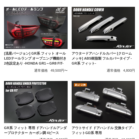
[流星バージョン] GR系 フィット オール
アウタードアハンドルカバー [クローム
LEDテールランプ オープニング機能付き
メッキ] ABS樹脂製 フルカバータイプ -
2色設定あり -HONDA GR1～GR8 FIT-
GR系 フィット-
通常価格
49,500円〜
通常価格
4,800円
GR系 フィット 専用 ドアハンドルアンダ
アウトサイド ドアハンドル 交換タイプ -
ープロテクター カーボン調 4ピース
フィットGD系 専用