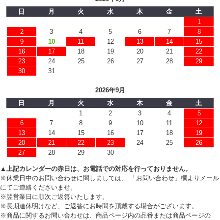
日
月
火
水
木
金
土
1
2
3
4
5
6
7
8
9
10
11
12
13
14
15
16
17
18
19
20
21
22
23
24
25
26
27
28
29
30
31
2026年9月
日
月
火
水
木
金
土
1
2
3
4
5
6
7
8
9
10
11
12
13
14
15
16
17
18
19
20
21
22
23
24
25
26
27
28
29
30
▲上記カレンダーの赤日は、お電話での対応を行っておりません。
※休業日中のお問い合わせに関しましては、 「お問い合わせ」欄よりメール
にてご連絡くださいませ。
※翌営業日に順次ご返答いたします。
※長期連休明けなど、ご返答にお時間を頂戴する場合がございます。
※商品に関するお問い合わせは、商品ページ内の品番または商品ページの