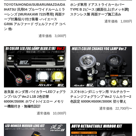
ホンダ車用 ドアストライカーカバー
TOYOTA/HONDA/SUBARU/MAZDA/DA
TYPE B 2ピース [鏡面仕上げ/メッキ調]
IHATSU 汎用04 ブルーワイドルームミラ
ステンレス製 両面テープ施工済み
ーレンズ [MURAKAMI 7225専用] 両面テ
ープ付属/貼り付け装着 -ハイエース
通常価格
1,000円
GR86 アルファード ヴェルファイア コペ
ン 他-
通常価格
3,000円
改良版 ホンダ用 バイカラーLEDフォグラ
スズキ/ホンダ/ニッサン用 マルチカラー
ンプバルブ Ver.2 L1B 2色切替
チェンジフォグランプ Ver.2 リムカラー2
6000K/3500K ホワイト/イエロー メモリ
色設定 6000K/4500K/3000K 切り替え
ー機能付き・無極性設計
通常価格
22,700円〜
通常価格
10,000円