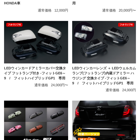
HONDA車
用
通常価格
12,000円
通常価格
20,000円〜
LEDウィンカードアミラーカバー交換タ
LEDウィンカーレンズ ＋ LEDウェルカム
イプ フットランプ付き -フィットGE6～
ランプ(フットランプ)内蔵ドアミラー ハ
9 / フィットハイブリッドGP1 専用
ウジング 交換タイプ -フィットGE6～
9 / フィットハイブリッドGP1 専用
通常価格
24,000円〜
通常価格
24,000円