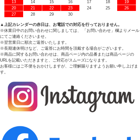
13
14
15
16
17
18
19
20
21
22
23
24
25
26
27
28
29
30
▲上記カレンダーの赤日は、お電話での対応を行っておりません。
※休業日中のお問い合わせに関しましては、 「お問い合わせ」欄よりメール
にてご連絡くださいませ。
※翌営業日に順次ご返答いたします。
※長期連休明けなど、ご返答にお時間を頂戴する場合がございます。
※商品に関するお問い合わせは、商品ページ内の品番または商品ページの
URLを記載いただきますと、ご対応がスムーズになります。
お客様にはご不便をおかけしますが、ご理解賜りますようお願い申し上げま
す。