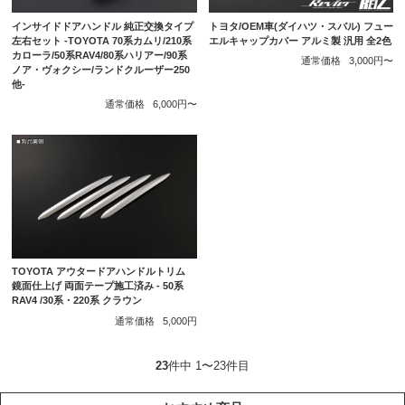
インサイドドアハンドル 純正交換タイプ
トヨタ/OEM車(ダイハツ・スバル) フュー
左右セット -TOYOTA 70系カムリ/210系
エルキャップカバー アルミ製 汎用 全2色
カローラ/50系RAV4/80系ハリアー/90系
通常価格
3,000円〜
ノア・ヴォクシー/ランドクルーザー250
他-
通常価格
6,000円〜
TOYOTA アウタードアハンドルトリム
鏡面仕上げ 両面テープ施工済み - 50系
RAV4 /30系・220系 クラウン
通常価格
5,000円
23
件中 1〜23件目