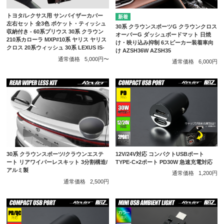
トヨタ/レクサス用 サンバイザーカバー
左右セット 全3色 ポケット・ティッシュ
30系 クラウンスポーツG クラウンクロス
収納付き - 60系プリウス 30系 クラウン
オーバーG ダッシュボードマット 日焼
210系カローラ MXP#10系 ヤリス ヤリス
け・映り込み抑制 6スピーカー装着車向
クロス 20系ウィッシュ 30系 LEXUS IS-
け AZSH36W AZSH35
通常価格
5,000円〜
通常価格
6,000円
12V/24V対応 コンパクトUSBポート
30系 クラウンスポーツ/クラウンエステ
TYPE-C×2ポート PD30W 急速充電対応
ート リアワイパーレスキット 3分割構造/
アルミ製
通常価格
1,200円
通常価格
2,500円