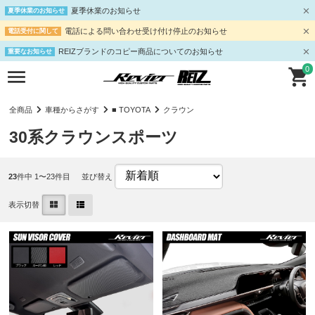
夏季休業のお知らせ
夏季休業のお知らせ
電話による問い合わせ受け付け停止のお知らせ
電話受付に関して
REIZブランドのコピー商品についてのお知らせ
重要なお知らせ
0
全商品
車種からさがす
■ TOYOTA
クラウン
30系クラウンスポーツ
23
件中 1〜23件目
並び替え
表示切替