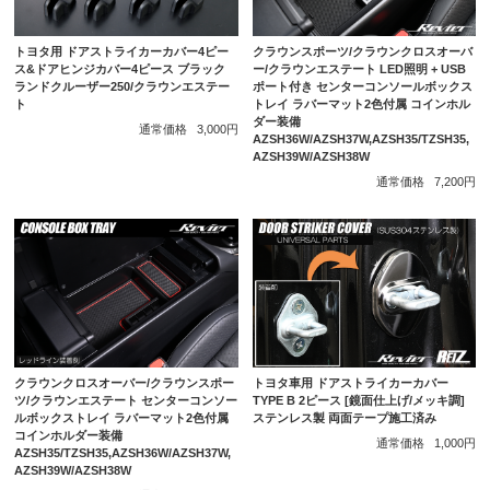
トヨタ用 ドアストライカーカバー4ピー
クラウンスポーツ/クラウンクロスオーバ
ス&ドアヒンジカバー4ピース ブラック
ー/クラウンエステート LED照明 + USB
ランドクルーザー250/クラウンエステー
ポート付き センターコンソールボックス
ト
トレイ ラバーマット2色付属 コインホル
ダー装備
通常価格
3,000円
AZSH36W/AZSH37W,AZSH35/TZSH35,
AZSH39W/AZSH38W
通常価格
7,200円
クラウンクロスオーバー/クラウンスポー
トヨタ車用 ドアストライカーカバー
ツ/クラウンエステート センターコンソー
TYPE B 2ピース [鏡面仕上げ/メッキ調]
ルボックストレイ ラバーマット2色付属
ステンレス製 両面テープ施工済み
コインホルダー装備
通常価格
1,000円
AZSH35/TZSH35,AZSH36W/AZSH37W,
AZSH39W/AZSH38W