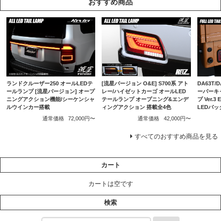
おすすめ商品
ランドクルーザー250 オールLEDテ
[流星バージョン O&E] S700系 アト
DA63T/
ールランプ [流星バージョン] オープ
レー/ハイゼットカーゴ オールLED
ーパーキ
ニングアクション機能/シーケンシャ
テールランプ オープニング&エンデ
プ Ver.
ルウインカー搭載
ィングアクション 搭載全4色
LEDバ
通常価格
72,000円〜
通常価格
42,000円〜
すべてのおすすめ商品を見る
カート
カートは空です
検索