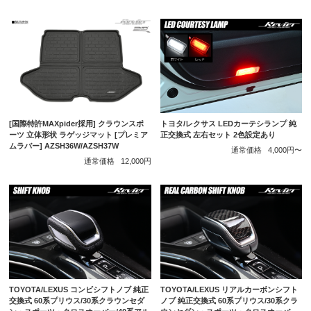
トヨタ/レクサス LEDカーテシランプ 純
[国際特許MAXpider採用] クラウンスポ
正交換式 左右セット 2色設定あり
ーツ 立体形状 ラゲッジマット [プレミア
ムラバー] AZSH36W/AZSH37W
通常価格
4,000円〜
通常価格
12,000円
TOYOTA/LEXUS コンビシフトノブ 純正
TOYOTA/LEXUS リアルカーボンシフト
交換式 60系プリウス/30系クラウンセダ
ノブ 純正交換式 60系プリウス/30系クラ