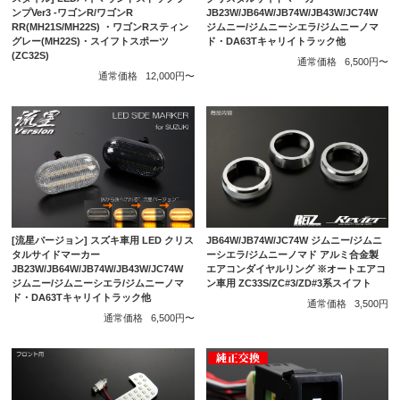
ンプVer3 -ワゴンR/ワゴンR
JB23W/JB64W/JB74W/JB43W/JC74W
RR(MH21S/MH22S) ・ワゴンRスティン
ジムニー/ジムニーシエラ/ジムニーノマ
グレー(MH22S)・スイフトスポーツ
ド・DA63Tキャリイトラック他
(ZC32S)
通常価格
6,500円〜
通常価格
12,000円〜
[流星バージョン] スズキ車用 LED クリス
JB64W/JB74W/JC74W ジムニー/ジムニ
タルサイドマーカー
ーシエラ/ジムニーノマド アルミ合金製
JB23W/JB64W/JB74W/JB43W/JC74W
エアコンダイヤルリング ※オートエアコ
ジムニー/ジムニーシエラ/ジムニーノマ
ン車用 ZC33S/ZC#3/ZD#3系スイフト
ド・DA63Tキャリイトラック他
通常価格
3,500円
通常価格
6,500円〜