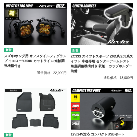
スズキ/ホンダ用 オフスタイルフォグラン
ZC33S スイフトスポーツ Z0D系/Z03系ス
プ イエロー/4750K カットライン/光軸調
イフト 車種専用 センターアームレスト
整機構付き
角度調整機構付き 収納・カップホルダー
装備
通常価格
22,000円
通常価格
13,000円
12V/24V対応 コンパクトUSBポート