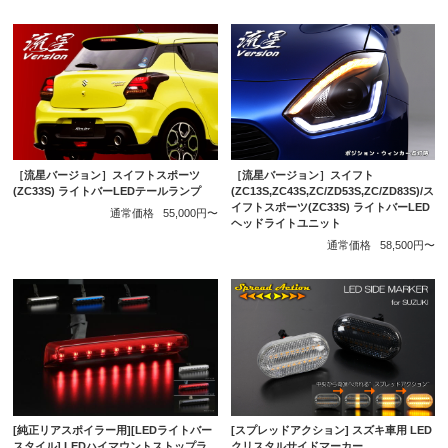
［流星バージョン］スイフトスポーツ
［流星バージョン］スイフト
(ZC33S) ライトバーLEDテールランプ
(ZC13S,ZC43S,ZC/ZD53S,ZC/ZD83S)/ス
イフトスポーツ(ZC33S) ライトバーLED
通常価格
55,000円〜
ヘッドライトユニット
通常価格
58,500円〜
[純正リアスポイラー用][LEDライトバー
[スプレッドアクション] スズキ車用 LED
スタイル] LEDハイマウントストップラ
クリスタルサイドマーカー