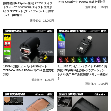
TYPE-C×2ポート PD30W 急速充電対応
[国際特許MAXpider採用] ZC33S スイフ
トスポーツ ZC/ZD#3系 スイフト 立体形
通常価格
1,200円
状 フロアマット [プレミアムラバー] 防水
ラバー素材採用
通常価格
18,000円
12V/24V対応 コンパクトUSBポート
ミニUSBアンビエントライト TYPE-C 高
TYPE-C+USB-A PD30W QC3.0 急速充電
輝度LED採用 8色切替+グラデーション/
対応
ホタル点灯 180°角度調整/メモリー機能付
き
通常価格
1,200円
通常価格
1,000円