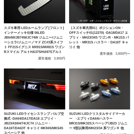
［スズキ車汎用01］ポジションON・
スズキ車用 LEDルームランプ [フロント]
OFFスイッチ01(12270) -DA18/DA17 エ
インナーメッキ仕様 56LED
ブリィ・MH23/34S ワゴンR・MK21S パ
JB64W/JB74W/JC74W ジムニー/ジムニ
レット・MR31S ハスラー・DA16T キャ
ーシエラ/ジムニーノマド ZC#3系スイフ
リイ 他
ト FF21Sイグニス MX91S/MX81S ワゴン
Rスマイル アルトHA37S/HA97Sアルト
通常価格
3,800円〜
通常価格
3,900円
SUZUKI LEDライセンスランプ バルブ交
SUZUKI LEDクリスタルサイドマーカ
換式 -DA64/DA17/DA18 エブリイ・
ー -エブリィDA64/ハスラー
JB23/43/64/74/JC74 ジムニー・
MR31S/MK32Sスペーシア/JB23 ジムニ
DA16T/DA63T キャリイ MK94S/MK54S
ー 9型以降用/MH23/34 系ワゴンＲ 他
スペーシア 他