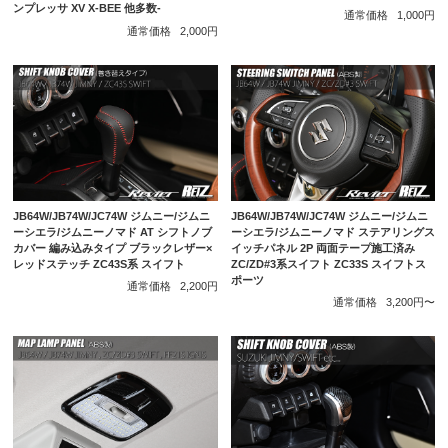
ンプレッサ XV X-BEE 他多数-
通常価格
1,000円
通常価格
2,000円
JB64W/JB74W/JC74W ジムニー/ジムニ
JB64W/JB74W/JC74W ジムニー/ジムニ
ーシエラ/ジムニーノマド AT シフトノブ
ーシエラ/ジムニーノマド ステアリングス
カバー 編み込みタイプ ブラックレザー×
イッチパネル 2P 両面テープ施工済み
レッドステッチ ZC43S系 スイフト
ZC/ZD#3系スイフト ZC33S スイフトス
ポーツ
通常価格
2,200円
通常価格
3,200円〜