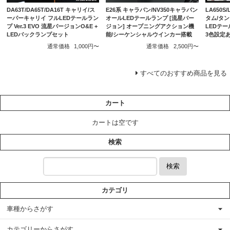
DA63T/DA65T/DA16T キャリイ/ス
E26系 キャラバン/NV350キャラバン
LA650S
ーパーキャリイ フルLEDテールラン
オールLEDテールランプ [流星バー
タム/タ
プ Ver.3 EVO 流星バージョンO&E +
ジョン] オープニングアクション機
LEDテー
LEDバックランプセット
能/シーケンシャルウインカー搭載
3色設定
通常価格
1,000円〜
通常価格
2,500円〜
すべてのおすすめ商品を見る
カート
カートは空です
検索
検索
カテゴリ
車種からさがす
カテゴリーからさがす