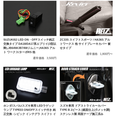
SUZUKI02 LED ON・OFFスイッチ純正
ZC33S スイフトスポーツ / HA36S アル
交換タイプ DA18/DA17系エブリイ(3型以
トワークス 他 サイドブレーキカバー 被
降),JB64W/JB74Wジムニー,HA36S アル
せタイプ
ト ワークス/ターボRS 他
通常価格
1,800円〜
通常価格
3,500円
ホンダ/スバル/スズキ車用 LEDラゲッジ
スズキ車用 ドアストライカーカバー
ランプ TYPE03 ON/OFFスイッチ付き 純
TYPE B 2ピース [鏡面仕上げ/メッキ調]
正交換 -シビック インテグラ スイフト イ
ステンレス製 両面テープ施工済み