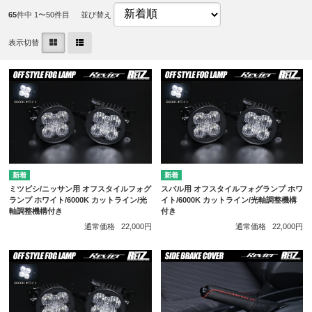
65
件中 1〜50件目
並び替え
表示切替
ミツビシ/ニッサン用 オフスタイルフォグ
スバル用 オフスタイルフォグランプ ホワ
ランプ ホワイト/6000K カットライン/光
イト/6000K カットライン/光軸調整機構
軸調整機構付き
付き
通常価格
22,000円
通常価格
22,000円