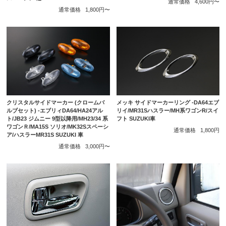
通常価格
4,600円〜
通常価格
1,800円〜
メッキ サイドマーカーリング -DA64エブ
クリスタルサイドマーカー (クロームバ
リイ/MR31Sハスラー/MH系ワゴンR/スイ
ルブセット) -エブリィDA64/HA24アル
フト SUZUKI車
ト/JB23 ジムニー 9型以降用/MH23/34 系
ワゴンＲ/MA15S ソリオ/MK32Sスペーシ
通常価格
1,800円
ア/ハスラーMR31S SUZUKI 車
通常価格
3,000円〜