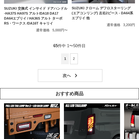
SUZUKI クローム デフロスターリング
SUZUKI 交換式 インサイド ドアハンドル
(エアコンリング) 左右2ピース - DA64系
-HA37S HA97S アルト/DA18 DA17
エブリイ 他
DA64エブリイ / HA36S アルト ターボ
RS・ワークス /DA16T キャリイ
通常価格
3,200円
通常価格
5,000円〜
65
件中 1〜50件目
1
2
おすすめ商品