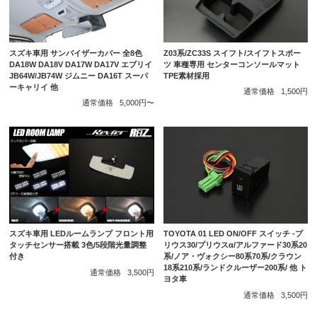
スズキ車用 サンバイザーカバー 全8色
Z03系/ZC33S スイフト/スイフトスポー
DA18W DA18V DA17W DA17V エブリイ
ツ 車種専用 センターコンソールマット
JB64W/JB74W ジムニー DA16T スーパ
TPE素材採用
ーキャリイ 他
通常価格
1,500円
通常価格
5,000円〜
スズキ車用 LEDルームランプ フロント用
TOYOTA 01 LED ON/OFF スイッチ -プ
タッチセンサー搭載 3色/5段階光量調整
リウス30/プリウスα/アルファード30系20
付き
系/ノア・ヴォクシー80系70系/クラウン
18系210系/ランドクルーザー200系/ 他 ト
通常価格
3,500円
ヨタ車
通常価格
3,500円