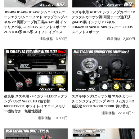
JB64W/JB74W/JC74W ジムニー/ジムニ
スズキ車用 AT/CVT シフトノブカバー 1P
ーシエラ/ジムニーノマド マップランプパ
デジタルカーボン調 両面テープ施工済
ネル 2P 両面テープ施工済み/ABS製 イン
み/ABS製 インテリアパネル
テリアパネル// ZC33S スイフトスポーツ
JB64W/JB74W/JC74W ジムニー ZC33S
ZC/ZD #3系 #DS系 スイフト イグニス
スイフトスポーツ
通常価格
3,800円
通常価格
2,000円
改良版 スズキ用 バイカラーLEDフォグラ
スズキ/ホンダ/ニッサン用 マルチカラー
ンプバルブ Ver.2 L1B 2色切替
チェンジフォグランプ Ver.2 リムカラー2
6000K/3500K ホワイト/イエロー メモリ
色設定 6000K/4500K/3000K 切り替え
ー機能付き・無極性設計
通常価格
22,700円〜
通常価格
10,000円