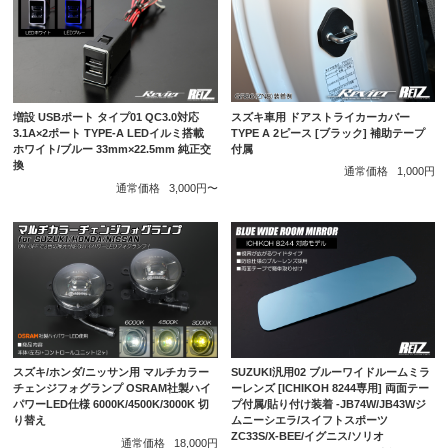
スズキ車用 ドアストライカーカバー
増設 USBポート タイプ01 QC3.0対応
TYPE A 2ピース [ブラック] 補助テープ
3.1A×2ポート TYPE-A LEDイルミ搭載
付属
ホワイト/ブルー 33mm×22.5mm 純正交
換
通常価格
1,000円
通常価格
3,000円〜
スズキ/ホンダ/ニッサン用 マルチカラー
SUZUKI汎用02 ブルーワイドルームミラ
チェンジフォグランプ OSRAM社製ハイ
ーレンズ [ICHIKOH 8244専用] 両面テー
パワーLED仕様 6000K/4500K/3000K 切
プ付属/貼り付け装着 -JB74W/JB43Wジ
り替え
ムニーシエラ/スイフトスポーツ
ZC33S/X-BEE/イグニス/ソリオ
通常価格
18,000円