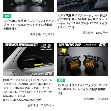
スズキ車用 サイドブレーキカバー 被せタ
イプ PVCレザー DA16T キャリイ スーパ
スズキ/ホンダ用 オフスタイルフォグラン
ーキャリイ HA36S アルト ZC33S スイフ
プ ホワイト/6000K カットライン/光軸調
トスポーツ 他
整機構付き
通常価格
1,800円〜
通常価格
22,000円
[流星バージョンO&E] LEDウィンカーレ
ンズキット SUZUKI -MR31S/MR41S ハ
スバル用 オフスタイルフォグランプ イエ
スラー ・HA36S アルト/アルトワーク
ロー/4750K カットライン/光軸調整機構
ス/・MH55S ワゴンR/スイフトスポーツ
付き
(ZC33S)/イグニス
通常価格
22,000円
(FF21S)/MA27S,MA37Sソリオ
通常価格
25,000円〜