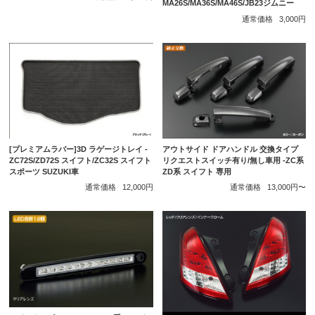
MA26S/MA36S/MA46S/JB23ジムニー
通常価格
3,000円
アウトサイド ドアハンドル 交換タイプ
[プレミアムラバー]3D ラゲージトレイ -
リクエストスイッチ有り/無し車用 -ZC系
ZC72S/ZD72S スイフト/ZC32S スイフト
ZD系 スイフト 専用
スポーツ SUZUKI車
通常価格
13,000円〜
通常価格
12,000円