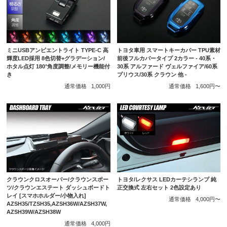
ミニUSBアンビエントライト TYPE-C 高
トヨタ車用 スマートキーカバー TPU素材
輝度LED採用 8色切替+グラデーション/
前後フルカバータイプ 2カラー - 40系・
ホタル点灯 180°角度調整/メモリー機能付
30系 アルファード ヴェルファイア/60系
き
プリウス/30系 クラウン 他 -
通常価格
1,000円
通常価格
1,600円〜
クラウンクロスオーバー/クラウンスポー
トヨタ/レクサス LEDカーテシランプ 純
ツ/クラウンエステート ダッシュボードト
正交換式 左右セット 2色設定あり
レイ [スマホホルダー/小物入れ]
通常価格
4,000円〜
AZSH35/TZSH35,AZSH36W/AZSH37W,
AZSH39W/AZSH38W
通常価格
4,000円