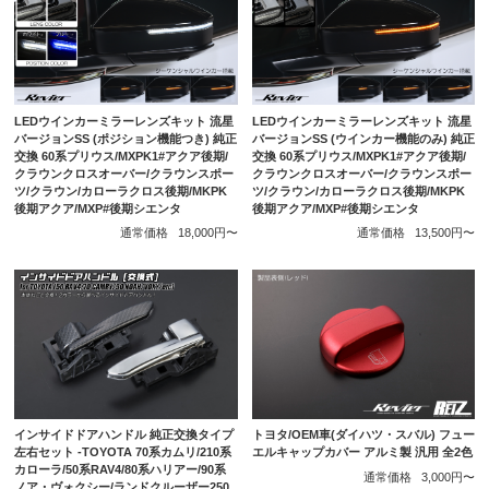
LEDウインカーミラーレンズキット 流星
LEDウインカーミラーレンズキット 流星
バージョンSS (ポジション機能つき) 純正
バージョンSS (ウインカー機能のみ) 純正
交換 60系プリウス/MXPK1#アクア後期/
交換 60系プリウス/MXPK1#アクア後期/
クラウンクロスオーバー/クラウンスポー
クラウンクロスオーバー/クラウンスポー
ツ/クラウン/カローラクロス後期/MKPK
ツ/クラウン/カローラクロス後期/MKPK
後期アクア/MXP#後期シエンタ
後期アクア/MXP#後期シエンタ
通常価格
18,000円〜
通常価格
13,500円〜
インサイドドアハンドル 純正交換タイプ
トヨタ/OEM車(ダイハツ・スバル) フュー
左右セット -TOYOTA 70系カムリ/210系
エルキャップカバー アルミ製 汎用 全2色
カローラ/50系RAV4/80系ハリアー/90系
通常価格
3,000円〜
ノア・ヴォクシー/ランドクルーザー250