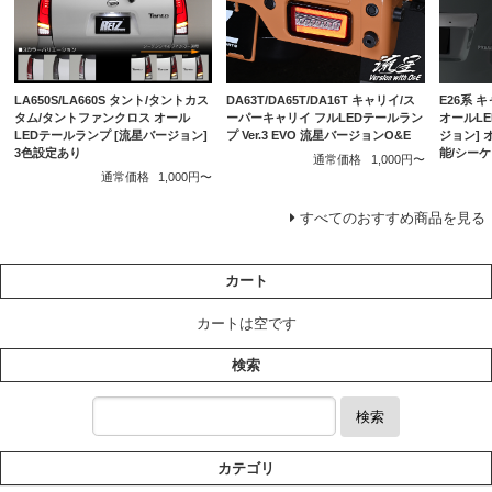
DA63T/DA65T/DA16T キャリイ/ス
E26系 
LA650S/LA660S タント/タントカス
ーパーキャリイ フルLEDテールラン
オールLE
タム/タントファンクロス オール
プ Ver.3 EVO 流星バージョンO&E
ジョン]
LEDテールランプ [流星バージョン]
能/シー
3色設定あり
通常価格
1,000円〜
通常価格
1,000円〜
すべてのおすすめ商品を見る
カート
カートは空です
検索
検索
カテゴリ