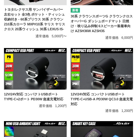
トヨタ/レクサス用 サンバイザーカバー
左右セット 全3色 ポケット・ティッシュ
30系 クラウンスポーツG クラウンクロス
収納付き - 60系プリウス 30系 クラウン
オーバーG ダッシュボードマット 日焼
210系カローラ MXP#10系 ヤリス ヤリス
け・映り込み抑制 6スピーカー装着車向
クロス 20系ウィッシュ 30系 LEXUS IS-
け AZSH36W AZSH35
通常価格
5,000円〜
通常価格
6,000円
12V/24V対応 コンパクトUSBポート
12V/24V対応 コンパクトUSBポート
TYPE-C×2ポート PD30W 急速充電対応
TYPE-C+USB-A PD30W QC3.0 急速充電
対応
通常価格
1,200円
通常価格
1,200円