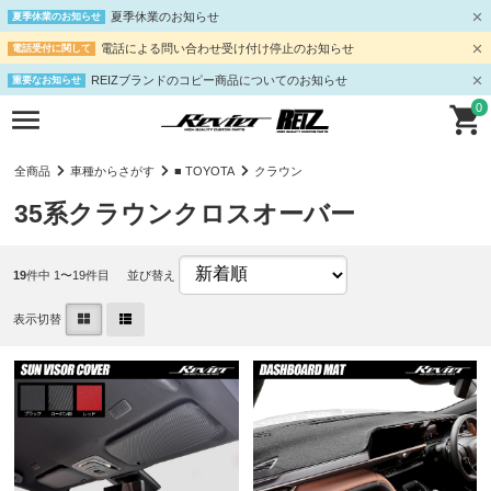
夏季休業のお知らせ
夏季休業のお知らせ
電話による問い合わせ受け付け停止のお知らせ
電話受付に関して
REIZブランドのコピー商品についてのお知らせ
重要なお知らせ
0
全商品
車種からさがす
■ TOYOTA
クラウン
35系クラウンクロスオーバー
19
件中 1〜19件目
並び替え
表示切替