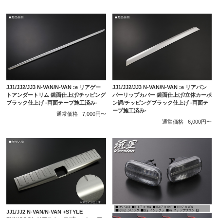
JJ1/JJ2/JJ3 N-VAN/N-VAN :e リアゲー
JJ1/JJ2/JJ3 N-VAN/N-VAN :e リアバン
トアンダートリム 鏡面仕上げ/チッピング
パーリップカバー 鏡面仕上げ/立体カーボ
ブラック仕上げ -両面テープ施工済み-
ン調/チッピングブラック仕上げ -両面テ
ープ施工済み-
通常価格
7,000円〜
通常価格
6,000円〜
JJ1/JJ2 N-VAN/N-VAN +STYLE