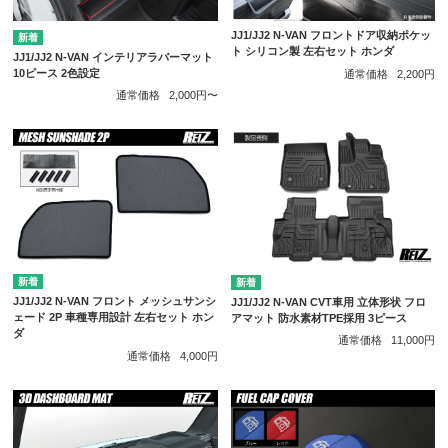
JJ1/JJ2 N-VAN フロントドア収納ポケッ
ト シリコン製 左右セット ホンダ
JJ1/JJ2 N-VAN インテリアラバーマット
10ピース 2色設定
通常価格
2,200円
通常価格
2,000円〜
JJ1/JJ2 N-VAN フロント メッシュサンシ
JJ1/JJ2 N-VAN CVT車用 立体形状 フロ
ェード 2P 車種専用設計 左右セット ホン
アマット 防水素材TPE採用 3ピース
ダ
通常価格
11,000円
通常価格
4,000円