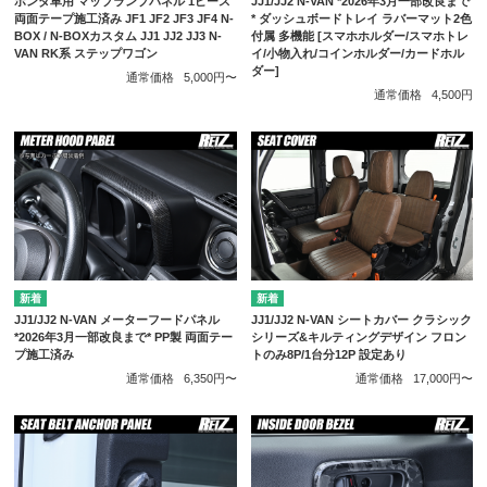
ホンダ車用 マップランプパネル 1ピース
JJ1/JJ2 N-VAN *2026年3月一部改良まで
両面テープ施工済み JF1 JF2 JF3 JF4 N-
* ダッシュボードトレイ ラバーマット2色
BOX / N-BOXカスタム JJ1 JJ2 JJ3 N-
付属 多機能 [スマホホルダー/スマホトレ
VAN RK系 ステップワゴン
イ/小物入れ/コインホルダー/カードホル
ダー]
通常価格
5,000円〜
通常価格
4,500円
JJ1/JJ2 N-VAN メーターフードパネル
JJ1/JJ2 N-VAN シートカバー クラシック
*2026年3月一部改良まで* PP製 両面テー
シリーズ&キルティングデザイン フロン
プ施工済み
トのみ8P/1台分12P 設定あり
通常価格
6,350円〜
通常価格
17,000円〜