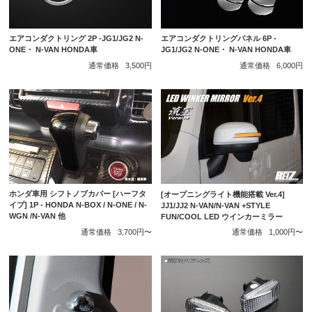
エアコンダクトリング 2P -JG1/JG2 N-
エアコンダクトリングパネル 6P -
ONE・ N-VAN HONDA車
JG1/JG2 N-ONE・ N-VAN HONDA車
通常価格
3,500円
通常価格
6,000円
ホンダ車用 シフトノブカバー [ハーフタ
[オープニングライト機能搭載 Ver.4]
イプ] 1P - HONDA N-BOX / N-ONE / N-
JJ1/JJ2 N-VAN/N-VAN +STYLE
WGN /N-VAN 他
FUN/COOL LED ウインカーミラー
通常価格
3,700円〜
通常価格
1,000円〜