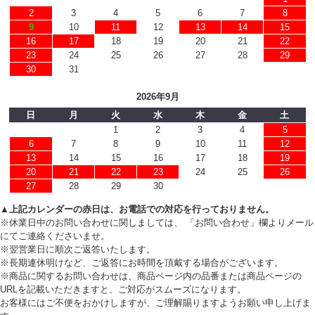
2
3
4
5
6
7
8
9
10
11
12
13
14
15
16
17
18
19
20
21
22
23
24
25
26
27
28
29
30
31
2026年9月
日
月
火
水
木
金
土
1
2
3
4
5
6
7
8
9
10
11
12
13
14
15
16
17
18
19
20
21
22
23
24
25
26
27
28
29
30
▲上記カレンダーの赤日は、お電話での対応を行っておりません。
※休業日中のお問い合わせに関しましては、 「お問い合わせ」欄よりメール
にてご連絡くださいませ。
※翌営業日に順次ご返答いたします。
※長期連休明けなど、ご返答にお時間を頂戴する場合がございます。
※商品に関するお問い合わせは、商品ページ内の品番または商品ページの
URLを記載いただきますと、ご対応がスムーズになります。
お客様にはご不便をおかけしますが、ご理解賜りますようお願い申し上げま