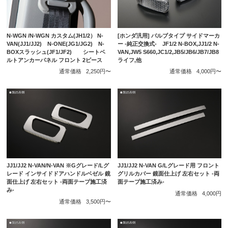
N-WGN /N-WGN カスタム(JH1/2） N-
[ホンダ汎用] バルブタイプ サイドマーカ
VAN(JJ1/JJ2) N-ONE(JG1/JG2) N-
ー -純正交換式- JF1/2 N-BOX,JJ1/2 N-
BOXスラッシュ(JF1/JF2) シートベ
VAN,JW5 S660,JC1/2,JB5/JB6/JB7/JB8
ルトアンカーパネル フロント 2ピース
ライフ,他
通常価格
2,250円〜
通常価格
4,000円〜
JJ1/JJ2 N-VAN/N-VAN ※Gグレード/Lグ
JJ1/JJ2 N-VAN G/Lグレード用 フロント
レード インサイドドアハンドルベゼル 鏡
グリルカバー 鏡面仕上げ 左右セット -両
面仕上げ 左右セット -両面テープ施工済
面テープ施工済み-
み-
通常価格
4,000円
通常価格
3,500円〜