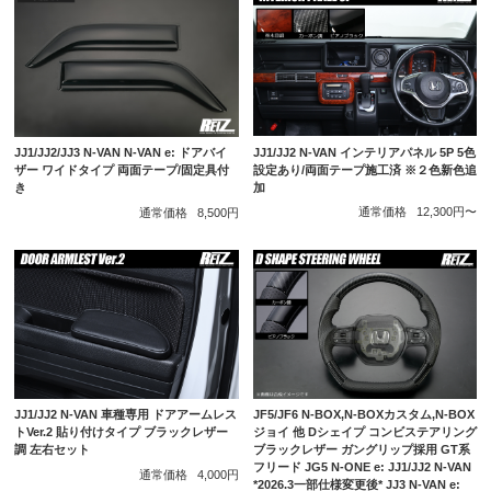
JJ1/JJ2 N-VAN インテリアパネル 5P 5色
JJ1/JJ2/JJ3 N-VAN N-VAN e: ドアバイ
設定あり/両面テープ施工済 ※２色新色追
ザー ワイドタイプ 両面テープ/固定具付
加
き
通常価格
12,300円〜
通常価格
8,500円
JJ1/JJ2 N-VAN 車種専用 ドアアームレス
JF5/JF6 N-BOX,N-BOXカスタム,N-BOX
トVer.2 貼り付けタイプ ブラックレザー
ジョイ 他 Dシェイプ コンビステアリング
調 左右セット
ブラックレザー ガングリップ採用 GT系
フリード JG5 N-ONE e: JJ1/JJ2 N-VAN
通常価格
4,000円
*2026.3一部仕様変更後* JJ3 N-VAN e: