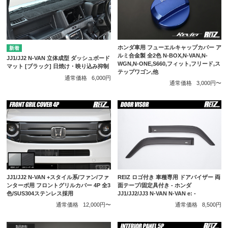
ホンダ車用 フューエルキャップカバー ア
ルミ合金製 全2色 N-BOX,N-VAN,N-
JJ1/JJ2 N-VAN 立体成型 ダッシュボード
WGN,N-ONE,S660,フィット,フリード,ス
マット [ブラック] 日焼け・映り込み抑制
テップワゴン,他
通常価格
6,000円
通常価格
3,000円〜
JJ1/JJ2 N-VAN +スタイル系/ファン/ファ
REIZ ロゴ付き 車種専用 ドアバイザー 両
ンターボ用 フロントグリルカバー 4P 全3
面テープ/固定具付き - ホンダ
色/SUS304ステンレス採用
JJ1/JJ2/JJ3 N-VAN N-VAN e: -
通常価格
12,000円〜
通常価格
8,500円