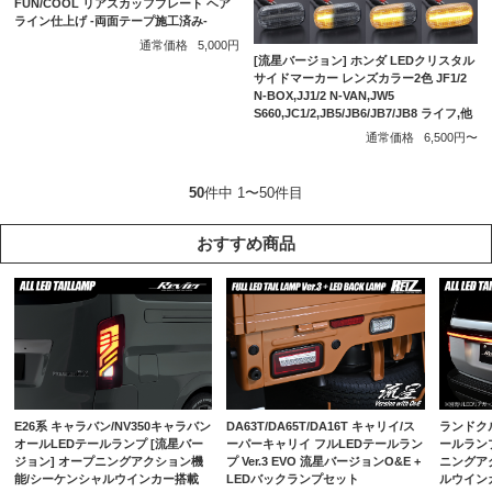
FUN/COOL リアスカッフプレート ヘア
ライン仕上げ -両面テープ施工済み-
通常価格
5,000円
[流星バージョン] ホンダ LEDクリスタル
サイドマーカー レンズカラー2色 JF1/2
N-BOX,JJ1/2 N-VAN,JW5
S660,JC1/2,JB5/JB6/JB7/JB8 ライフ,他
通常価格
6,500円〜
50
件中 1〜50件目
おすすめ商品
E26系 キャラバン/NV350キャラバン
DA63T/DA65T/DA16T キャリイ/ス
ランドクル
オールLEDテールランプ [流星バー
ーパーキャリイ フルLEDテールラン
ールランプ
ジョン] オープニングアクション機
プ Ver.3 EVO 流星バージョンO&E +
ニングア
能/シーケンシャルウインカー搭載
LEDバックランプセット
ルウイン