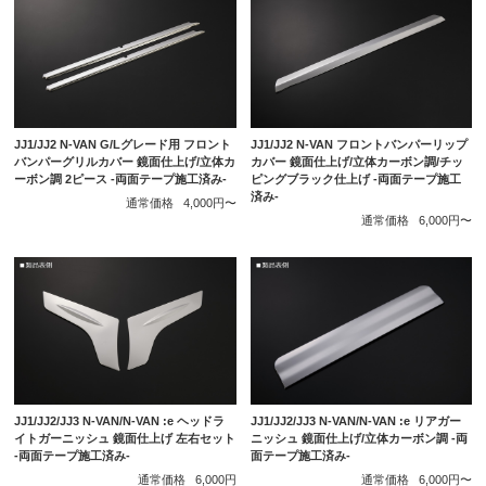
JJ1/JJ2 N-VAN G/Lグレード用 フロント
JJ1/JJ2 N-VAN フロントバンパーリップ
バンパーグリルカバー 鏡面仕上げ/立体カ
カバー 鏡面仕上げ/立体カーボン調/チッ
ーボン調 2ピース -両面テープ施工済み-
ピングブラック仕上げ -両面テープ施工
済み-
通常価格
4,000円〜
通常価格
6,000円〜
JJ1/JJ2/JJ3 N-VAN/N-VAN :e ヘッドラ
JJ1/JJ2/JJ3 N-VAN/N-VAN :e リアガー
イトガーニッシュ 鏡面仕上げ 左右セット
ニッシュ 鏡面仕上げ/立体カーボン調 -両
-両面テープ施工済み-
面テープ施工済み-
通常価格
6,000円
通常価格
6,000円〜