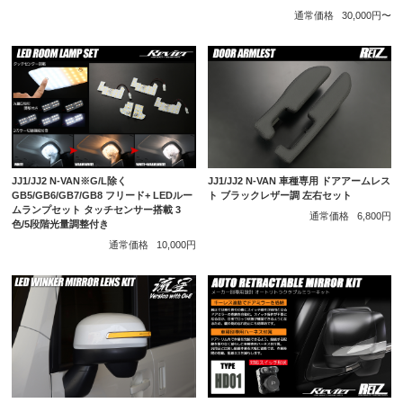
通常価格
30,000円〜
JJ1/JJ2 N-VAN※G/L除く
JJ1/JJ2 N-VAN 車種専用 ドアアームレス
GB5/GB6/GB7/GB8 フリード+ LEDルー
ト ブラックレザー調 左右セット
ムランプセット タッチセンサー搭載 3
通常価格
6,800円
色/5段階光量調整付き
通常価格
10,000円