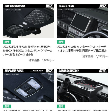
JJ1/JJ2/JJ3 N-AVN N-VAN e: JF3/JF4
JJ1/JJ2 N-VAN センターパネル *オーデ
N-BOX N-BOXカスタム サンバイザーカ
ィオレス車用* PP製 両面テープ施工済み
バー 左右 2ピース 全3色
通常価格
6,350円〜
通常価格
5,000円〜