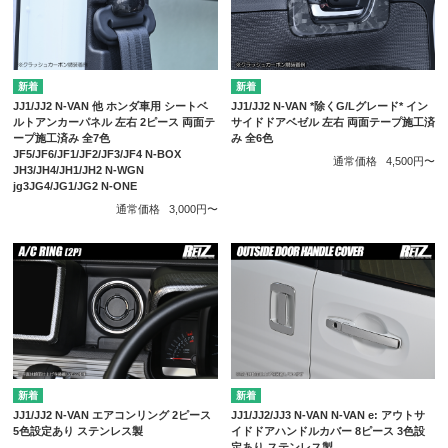
JJ1/JJ2 N-VAN 他 ホンダ車用 シートベ
JJ1/JJ2 N-VAN *除くG/Lグレード* イン
ルトアンカーパネル 左右 2ピース 両面テ
サイドドアベゼル 左右 両面テープ施工済
ープ施工済み 全7色
み 全6色
JF5/JF6/JF1/JF2/JF3/JF4 N-BOX
通常価格
4,500円〜
JH3/JH4/JH1/JH2 N-WGN
jg3JG4/JG1/JG2 N-ONE
通常価格
3,000円〜
JJ1/JJ2 N-VAN エアコンリング 2ピース
JJ1/JJ2/JJ3 N-VAN N-VAN e: アウトサ
5色設定あり ステンレス製
イドドアハンドルカバー 8ピース 3色設
定あり ステンレス製