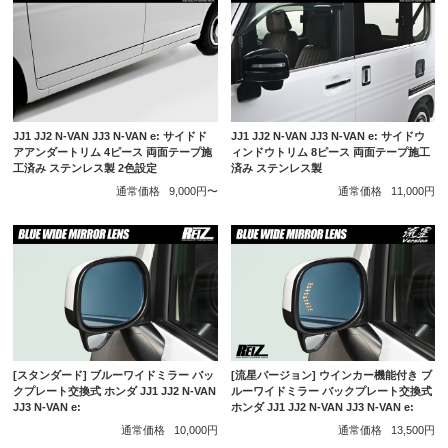
JJ1 JJ2 N-VAN JJ3 N-VAN e: サイドド
JJ1 JJ2 N-VAN JJ3 N-VAN e: サイドウ
アアンダートリム 4ピース 両面テープ施
ィンドウトリム 8ピース 両面テープ施工
工済み ステンレス製 2色設定
済み ステンレス製
通常価格
9,000円〜
通常価格
11,000円
[スタンダード] ブルーワイドミラー バッ
[流星バージョン] ウインカー機能付き ブ
クプレート交換式 ホンダ JJ1 JJ2 N-VAN
ルーワイドミラー バックプレート交換式
JJ3 N-VAN e:
ホンダ JJ1 JJ2 N-VAN JJ3 N-VAN e:
通常価格
10,000円
通常価格
13,500円