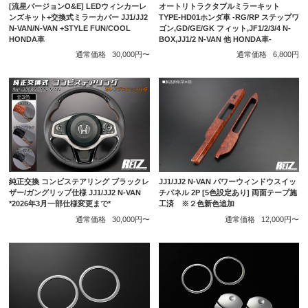
[流星バージョンO&E] LEDウィンカーレ
オートリトラクタブルミラーキット
ンズキット+交換式ミラーカバー JJ1/JJ2
TYPE-HD01ホンダ車 -RG/RP ステップワ
N-VAN/N-VAN +STYLE FUN/COOL
ゴン,GD/GE/GK フィット,JF1/2/3/4 N-
HONDA車
BOX,JJ1/2 N-VAN 他 HONDA車-
通常価格
30,000円〜
通常価格
6,800円
純正交換 コンビステアリング ブラックレ
JJ1/JJ2 N-VAN パワーウィンドウスイッ
ザー/ガングリップ仕様 JJ1/JJ2 N-VAN
チパネル 2P [5色設定あり] 両面テープ施
*2026年3月一部仕様変更まで*
工済 ※２色新色追加
通常価格
30,000円〜
通常価格
12,000円〜