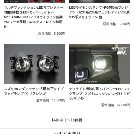
マルチファンクションLEDリフレクター
LEDライセンスランプ -PGF50系プレジ
3機能搭載 (LEDバンパーライト) -
デント/Z34系Z33系フェアレディZ/V36系
NISSAN/INFINITI V37スカイライン前期
V35系スカイライン 他
Y51フーガ後期 T32エクストレイル前期
通常価格
5,500円
他-
通常価格
5,500円
スズキ/ホンダ/ニッサン 汎用 純正タイプ
デイライト機能内蔵 ハイパワーLED フォ
フォグランプ [クリアレンズ]
グランプ -スズキ/ニッサン/ホンダ/ミツビ
シ/マツダ-
通常価格
11,000円
通常価格
27,000円
14
件中 1〜14件目
おすすめ商品