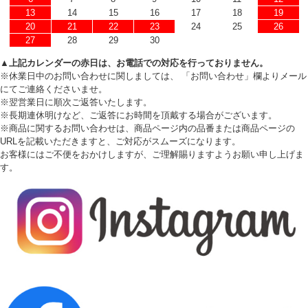
13
14
15
16
17
18
19
20
21
22
23
24
25
26
27
28
29
30
▲上記カレンダーの赤日は、お電話での対応を行っておりません。
※休業日中のお問い合わせに関しましては、 「お問い合わせ」欄よりメール
にてご連絡くださいませ。
※翌営業日に順次ご返答いたします。
※長期連休明けなど、ご返答にお時間を頂戴する場合がございます。
※商品に関するお問い合わせは、商品ページ内の品番または商品ページの
URLを記載いただきますと、ご対応がスムーズになります。
お客様にはご不便をおかけしますが、ご理解賜りますようお願い申し上げま
す。