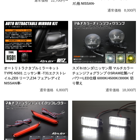
通常価格
22,700円〜
ガ,他 NISSAN-
通常価格
8,000円
オートリトラクタブルミラーキット
スズキ/ホンダ/ニッサン用 マルチカラー
TYPE-NS01 ニッサン車 -T31エクストレ
チェンジフォグランプ OSRAM社製ハイ
イル,ZE0 リーフ,Z34 フェアレディZ
パワーLED仕様 6000K/4500K/3000K 切
NISSAN車-
り替え
通常価格
6,800円
通常価格
18,000円