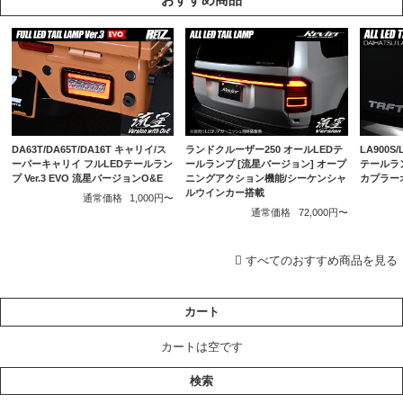
DA63T/DA65T/DA16T キャリイ/ス
ランドクルーザー250 オールLEDテ
LA900S
ーパーキャリイ フルLEDテールラン
ールランプ [流星バージョン] オープ
テールラ
プ Ver.3 EVO 流星バージョンO&E
ニングアクション機能/シーケンシャ
カプラー
ルウインカー搭載
通常価格
1,000円〜
通常価格
72,000円〜
すべてのおすすめ商品を見る
カート
カートは空です
検索