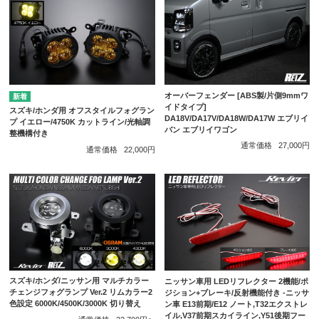
オーバーフェンダー [ABS製/片側9mmワ
イドタイプ]
スズキ/ホンダ用 オフスタイルフォグラン
DA18V/DA17V/DA18W/DA17W エブリイ
プ イエロー/4750K カットライン/光軸調
バン エブリイワゴン
整機構付き
通常価格
27,000円
通常価格
22,000円
スズキ/ホンダ/ニッサン用 マルチカラー
ニッサン車用 LEDリフレクター 2機能/ポ
チェンジフォグランプ Ver.2 リムカラー2
ジション+ブレーキ/反射機能付き -ニッサ
色設定 6000K/4500K/3000K 切り替え
ン車 E13前期/E12 ノート,T32エクストレ
イル,V37前期スカイライン,Y51後期フー