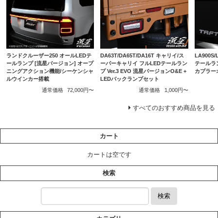
ランドクルーザー250 オールLEDテ
DA63T/DA65T/DA16T キャリイ/ス
LA900S
ールランプ [流星バージョン] オープ
ーパーキャリイ フルLEDテールラン
テールラ
ニングアクション機能/シーケンシャ
プ Ver.3 EVO 流星バージョンO&E +
カプラー
ルウインカー搭載
LEDバックランプセット
通常価格
72,000円〜
通常価格
1,000円〜
すべてのおすすめ商品を見る
カート
カートは空です
検索
検索