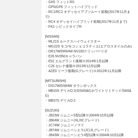
・GK5 フィットRS
・GP5/GP6 フィットハイブリッド
・RC1/RC2 オデッセイアブソルート前期(2017年11月ま
で)
・RC4 オデッセイハイブリッド前期(2017年11月まで)
・FK2 シビックタイプR
[NISSAN]
・ML21S ルークスハイウェイスター
・MG22S モコ/モコショコラティエ(エアロスタイルのみ)
・DR17W/DR64W NV100クリッパーリオ
・E26 NV350キャラバン
・E52 エルグランド後期※2014年1月以降
・C26 セレナ後期※2013年12月以降
・AZE0 リーフ後期(Gグレード)※2012年11月以降
[MITSUBISHI]
・DS17W/DS64W タウンボックス
・MB15S デリカD:2(S/SAS&Gホワイトリミテッド/SAS&
G)
・MB37S デリカD:2
[SUZUKI]
・JB23W ジムニー5型以降※2004年10月以降
・JB64W ジムニー(XL/XCグレード)
・JC74W ジムニーノマド
・JB74W ジムニーシエラ(JC/JLグレード)
・JB43W ジムニーシエラ4型以降※2004年10月以降