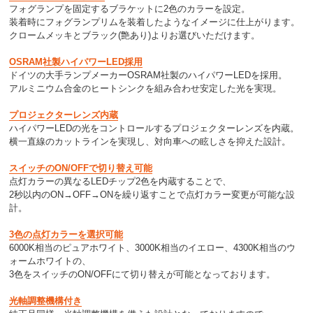
フォグランプを固定するブラケットに2色のカラーを設定。
装着時にフォグランプリムを装着したようなイメージに仕上がります。
クロームメッキとブラック(艶あり)よりお選びいただけます。
OSRAM社製ハイパワーLED採用
ドイツの大手ランプメーカーOSRAM社製のハイパワーLEDを採用。
アルミニウム合金のヒートシンクを組み合わせ安定した光を実現。
プロジェクターレンズ内蔵
ハイパワーLEDの光をコントロールするプロジェクターレンズを内蔵。
横一直線のカットラインを実現し、対向車への眩しさを抑えた設計。
スイッチのON/OFFで切り替え可能
点灯カラーの異なるLEDチップ2色を内蔵することで、
2秒以内のON→OFF→ONを繰り返すことで点灯カラー変更が可能な設
計。
3色の点灯カラーを選択可能
6000K相当のピュアホワイト、3000K相当のイエロー、4300K相当のウ
ォームホワイトの、
3色をスイッチのON/OFFにて切り替えが可能となっております。
光軸調整機構付き