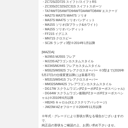
・ZC72S/ZD72S スイフト/スイフトRS
・ZC33S/ZC32S/ZC31S スイフトスポーツ
・TA74W/TD54W/TD94W/TDA4W/TDB4W エスクード
・MA27S MA37S MA47S ソリオ
・MA37S MA47S ソリオバンディット
・MA15S ソリオ(S/ブラック&ホワイト)
・MA15S ソリオバンディット
・FF21S イグニス
・MN71S クロスビー
・SC26 ランディ3型※2014年1月以降
[MAZDA]
・MJ95S MJ55S フレア
・MJ23S AZワゴンカスタムスタイル
・MJ34S/MJ44S フレアカスタムスタイル
・MS52S/MS92S フレアクロスオーバー ※3型まで(2026年
5月27日の仕様変更以降には装着不可)
・MS31S/MS41S フレアクロスオーバー
・MM32S/MM42S フレアワゴンカスタムスタイル
・DG17W スクラムワゴン(PZターボ/PZターボスペシャル)
・DG64W スクラムワゴン後期(PZターボ/PZターボスペシ
ャル)※2010年6月以降
・HB24S キャロル(Xエクステリアパッケージ)
・JM23W AZオフロード※2004年11月以降
※年式・グレードにより形状が異なる場合がございますの
で、
純正品の形状をご確認の上、お買い求め下さいませ。