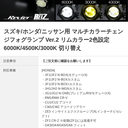
スズキ/ホンダ/ニッサン用 マルチカラーチェン
ジフォグランプ Ver.2 リムカラー2色設定
6000K/4500K/3000K 切り替え
注意事項
【ご注文前に確認をお願いします】
対応車種
[HONDA]
・JF1/JF2 N-BOX(モデューロX)
・JF1/JF2 N-BOXカスタム
・JF1/JF2 N-BOX+カスタム
・JH1/JH2 N-WGNカスタム
・JG1/JG2 N-ONE(プレミアム/RS/モデューロX)
・RM1/RM4 CR-V
・CU1/CU2 アコード
・CW1/CW2 アコードツアラー
・ZE3 インサイトエクスクルーシブ(XLインターナビセレ
クト)
・ZF2 CR-Z ※前期(ZF1)には装着不可
・GK3/GK4/GK5/GK6 フィット