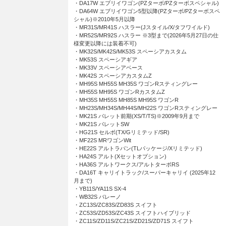
・DA17W エブリイワゴン(PZターボ/PZターボスペシャル)
・DA64W エブリイワゴン5型以降(PZターボ/PZターボスペ
シャル)※2010年5月以降
・MR31S/MR41S ハスラー(Jスタイル/X/タフワイルド)
・MR52S/MR92S ハスラー ※3型まで(2026年5月27日の仕
様変更以降には装着不可)
・MK32S/MK42S/MK53S スペーシアカスタム
・MK53S スペーシアギア
・MK33V スペーシアベース
・MK42S スペーシアカスタムZ
・MH95S MH55S MH35S ワゴンRスティングレー
・MH55S MH95S ワゴンRカスタムZ
・MH35S MH55S MH85S MH95S ワゴンR
・MH23S/MH34S/MH44S/MH22S ワゴンRスティングレー
・MK21S パレット前期(XS/T/TS)※2009年9月まで
・MK21S パレットSW
・HG21S セルボ(TX/Gリミテッド/SR)
・MF22S MRワゴンWit
・HE22S アルトラパン(TLパッケージ/Xリミテッド)
・HA24S アルト(Xセットオプション)
・HA36S アルトワークス/アルトターボRS
・DA16T キャリイトラック/スーパーキャリイ (2025年12
月まで)
・YB11S/YA11S SX-4
・WB32S バレーノ
・ZC13S/ZC83S/ZD83S スイフト
・ZC53S/ZD53S/ZC43S スイフトハイブリッド
・ZC11S/ZD11S/ZC21S/ZD21S/ZD71S スイフト