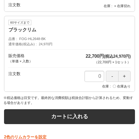
注文数
在庫
× 在庫切れ
60サイズまで
ブラックリム
品番
FOG-HL2648-BK
通常価格(税込み)
24,970円
販売価格
22,700円
(税込24,970円)
（単価 × 入数）
（
22,700円
×
1
セット
）
注文数
在庫
〇 在庫あり
※税込価格は目安です。最終的な消費税額は税抜合計額から計算されるため、変動す
る場合があります。
カートに入れる
2色のリムカラーを設定