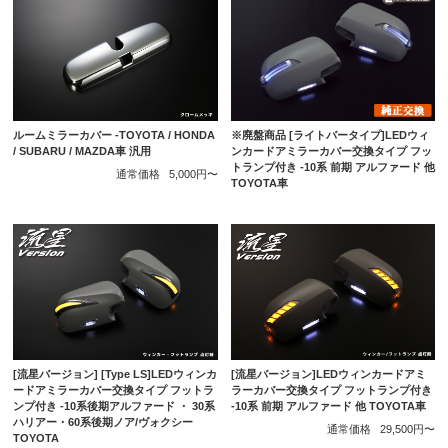
ルームミラーカバー -TOYOTA / HONDA
※廃盤商品 [ライトバータイプ]LEDウィ
/ SUBARU / MAZDA車 汎用
ンカードアミラーカバー交換タイプ フッ
トランプ付き -10系 前期 アルファード 他
通常価格
5,000円〜
TOYOTA車
[流星バージョン] [Type LS]LEDウィンカ
[流星バージョン]LEDウィンカードアミ
ードアミラーカバー交換タイプ フットラ
ラーカバー交換タイプ フットランプ付き
ンプ付き -10系後期アルファード ・ 30系
-10系 前期 アルファード 他 TOYOTA車
ハリアー・60系後期ノア/ヴォクシー
通常価格
29,500円〜
TOYOTA