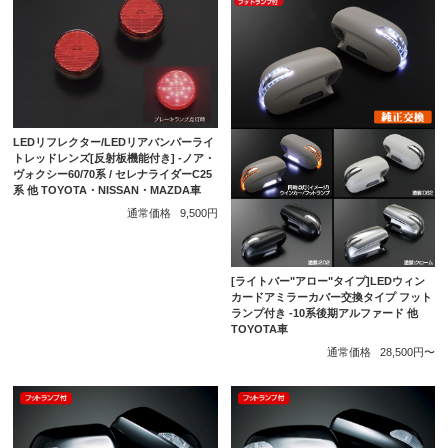
LEDリフレクター/LEDリアバンパーライ
トレッドレンズ[反射板機能付き] -ノア・
ヴォクシー60/70系 / セレナライダーC25
系 他 TOYOTA・NISSAN・MAZDA車
通常価格
9,500円
[ライトバー"アロー"タイプ]LEDウィン
カードアミラーカバー交換タイプ フット
ランプ付き -10系後期アルファード 他
TOYOTA車
通常価格
28,500円〜