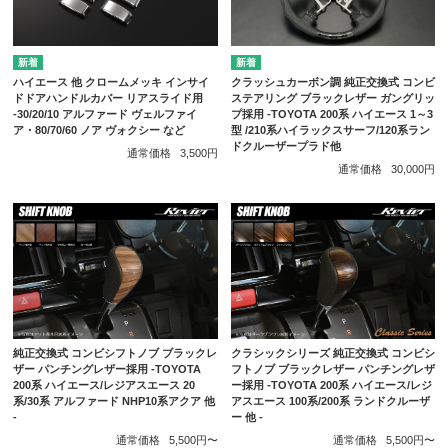
ハイエース 他 クロームメッキ インサイ
クラッシュカーボン調 純正交換式 コンビ
ドドアハンドルカバー リアスライド用
ステアリング ブラックレザー ガングリッ
-30/20/10 アルファード ヴェルファイ
プ採用 -TOYOTA 200系 ハイエース 1～3
ア・80/70/60 ノア ヴォクシー など
型 /210系ハイラックスサーフ/120系ラン
ドクルーザープラド他
通常価格
3,500円
通常価格
30,000円
純正交換式 コンビシフトノブ ブラックレ
クラシックシリーズ 純正交換式 コンビシ
ザー パンチングレザー採用 -TOYOTA
フトノブ ブラックレザー パンチングレザ
200系 ハイエース/レジアスエース 20
ー採用 -TOYOTA 200系 ハイエース/レジ
系/30系 アルファード NHP10系アクア 他
アスエース 100系/200系 ランドクルーザ
-
ー 他 -
通常価格
5,500円〜
通常価格
5,500円〜