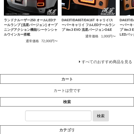
ランドクルーザー250 オールLEDテ
DA63T/DA65T/DA16T キャリイ/ス
DA63T/
ールランプ [流星バージョン] オープ
ーパーキャリイ フルLEDテールラン
ーパーキ
ニングアクション機能/シーケンシャ
プ Ver.3 EVO 流星バージョンO&E
プ Ver.
ルウインカー搭載
LEDバ
通常価格
1,000円〜
通常価格
72,000円〜
すべてのおすすめ商品を見る
カート
カートは空です
検索
検索
カテゴリ