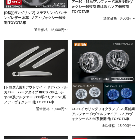
アー30・35系/アルファード10系後期/ヴ
ォクシー60後期 煌は除く/ノア60後期
TOYOTA車
[D型][ガングリップ] ステアリングパンチ
ングレザー 本革 -ノア・ヴォクシー60後
通常価格
8,000円〜
期 TOYOTA車
通常価格
45,000円〜
[トヨタ汎用1]アウトサイド ドアハンドル
カバー ハーフタイプ 8PCS -30セルシ
オ/20系アルファード/30系ハリアー/70系
ノア・ヴォクシー 他 TOYOTA車
CCFLイカリングフォグランプ -20系前期
通常価格
9,500円〜
アルファード/ヴェルファイア /ノア/ヴ
ォクシー S/Z 60系後期 他 TOYOTA車
通常価格
15,000円〜