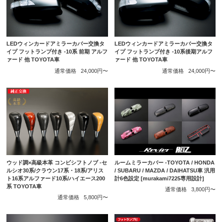
LEDウィンカードアミラーカバー交換タ
LEDウィンカードアミラーカバー交換タ
イプ フットランプ付き -10系 前期 アルフ
イプ フットランプ付き -10系後期アルフ
ァード 他 TOYOTA車
ァード 他 TOYOTA車
通常価格
24,000円〜
通常価格
24,000円〜
ウッド調×高級本革 コンビシフトノブ -セ
ルームミラーカバー -TOYOTA / HONDA
ルシオ30系/クラウン17系・18系/アリス
/ SUBARU / MAZDA / DAIHATSU車 汎用
ト16系アルファード10系/ハイエース200
計6色設定 [murakami7225専用設計]
系 TOYOTA車
通常価格
3,800円〜
通常価格
5,800円〜