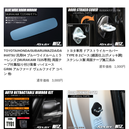
トヨタ車用 ドアストライカーカバー
TOYOTA/HONDA/SUBARU/MAZDA/DA
TYPE B 2ピース [鏡面仕上げ/メッキ調]
IHATSU 汎用04 ブルーワイドルームミラ
ステンレス製 両面テープ施工済み
ーレンズ [MURAKAMI 7225専用] 両面テ
ープ付属/貼り付け装着 -ハイエース
通常価格
1,000円
GR86 アルファード ヴェルファイア コペ
ン 他-
通常価格
3,000円