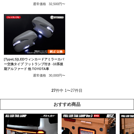
通常価格
32,500円〜
[TypeLS]LEDウィンカードアミラーカバ
ー交換タイプ フットランプ付き -10系後
期アルファード 他 TOYOTA車
通常価格
30,000円〜
27
件中 1〜27件目
おすすめ商品