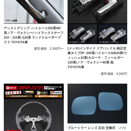
アシストグリップ -ハイエース200系/60
系ノア・ヴォクシー/ ハイラックスサーフ
210・215系 /120系 ランドクルーザープ
ラド TOYOTA車
[メッキ]インサイド ドアハンドル 純正交
通常価格
3,300円〜
換タイプ2P -200系ハイエース/bB20系/ウ
ィッシュ10系/カローラ・フィールダー
120系/ノア・ヴォクシー60系 他
TOYOTA車
通常価格
4,000円
ブルーミラー レンズ 左右 交換式 -ハリ