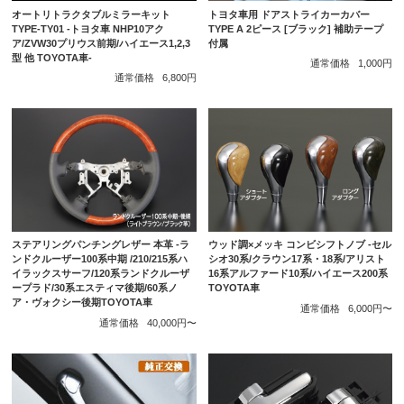
トヨタ車用 ドアストライカーカバー
オートリトラクタブルミラーキット
TYPE A 2ピース [ブラック] 補助テープ
TYPE-TY01 -トヨタ車 NHP10アク
付属
ア/ZVW30プリウス前期/ハイエース1,2,3
型 他 TOYOTA車-
通常価格
1,000円
通常価格
6,800円
ステアリングパンチングレザー 本革 -ラ
ウッド調×メッキ コンビシフトノブ -セル
ンドクルーザー100系中期 /210/215系ハ
シオ30系/クラウン17系・18系/アリスト
イラックスサーフ/120系ランドクルーザ
16系アルファード10系/ハイエース200系
ープラド/30系エスティマ後期/60系ノ
TOYOTA車
ア・ヴォクシー後期TOYOTA車
通常価格
6,000円〜
通常価格
40,000円〜