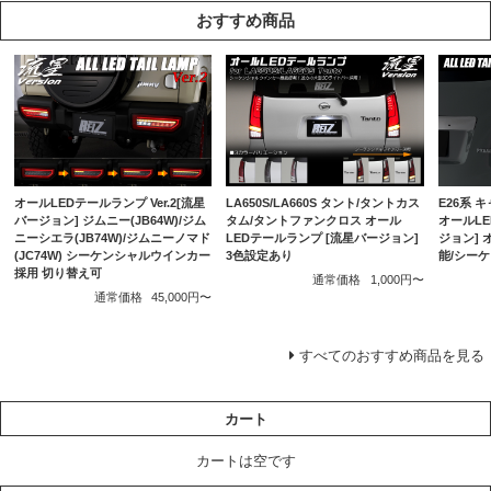
おすすめ商品
E26系 
オールLEDテールランプ Ver.2[流星
LA650S/LA660S タント/タントカス
オールLE
バージョン] ジムニー(JB64W)/ジム
タム/タントファンクロス オール
ジョン]
ニーシエラ(JB74W)/ジムニーノマド
LEDテールランプ [流星バージョン]
能/シー
(JC74W) シーケンシャルウインカー
3色設定あり
採用 切り替え可
通常価格
1,000円〜
通常価格
45,000円〜
すべてのおすすめ商品を見る
カート
カートは空です