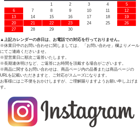
1
2
3
4
5
6
7
8
9
10
11
12
13
14
15
16
17
18
19
20
21
22
23
24
25
26
27
28
29
30
▲上記カレンダーの赤日は、お電話での対応を行っておりません。
※休業日中のお問い合わせに関しましては、 「お問い合わせ」欄よりメール
にてご連絡くださいませ。
※翌営業日に順次ご返答いたします。
※長期連休明けなど、ご返答にお時間を頂戴する場合がございます。
※商品に関するお問い合わせは、商品ページ内の品番または商品ページの
URLを記載いただきますと、ご対応がスムーズになります。
お客様にはご不便をおかけしますが、ご理解賜りますようお願い申し上げま
す。