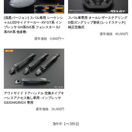
[流星バージョン] スバル車用 シーケンシ
スバル車専用 オールレザーステアリング
ャルLEDサイドマーカー -XV GT系 イン
D型ガングリップ形状 [レッドステッチ]
プレッサ GH系/GE系 フォレスター SJ
純正交換式
系/SH系 他多数-
通常価格
40,000円
通常価格
4,600円〜
アウトサイド ドアハンドル 交換タイプキ
ーレスアクセス無し車用 -インプレッサ
GE/GH/GR/GV 専用
通常価格
16,000円
3
件中 1〜3件目