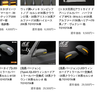
トヨタ/ダイハツ
ウッド調×メッキ コンビシフ
[トヨタ汎用1]アウトサイド ド
マーカー -30
トノブ -セルシオ30系/クラウ
アハンドルカバー ハーフタ
テッツア/200
ン17系・18系/アリスト16系ア
イプ 8PCS -30セルシオ/20系
ザー前
ルファード10系/ハイエース
アルファード/30系ハリアー/70
ン 他多数-
200系 TOYOTA車
系ノア・ヴォクシー 他
TOYOTA車
価格
4,600円〜
通常価格
6,000円〜
通常価格
9,500円〜
ータイプ]LED
[流星バージョン]
[流星バージョン] LEDウィン
ミラーカバー
[TypeLS]LEDウィンカードア
カードアミラーカバー交換式
系セルシオ/18
ミラーカバー交換式 -18系クラ
-18系クラウン / 30系セルシオ
OYOTA車
ウン / 30系セルシオ 他
他 TOYOTA車
TOYOTA車
通常価格
29,500円〜
通常価格
29,500円〜