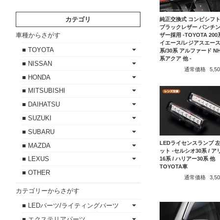
カテゴリ
純正交換式 コンビシフ
ブラックレザー パンチ
車種からさがす
ザー採用 -TOYOTA 200
イエース/レジアスエース 
■ TOYOTA
系/30系 アルファード NH
系アクア 他 -
■ NISSAN
通常価格
5,
■ HONDA
■ MITSUBISHI
■ DAIHATSU
■ SUZUKI
■ SUBARU
LEDライセンスランプ 
■ MAZDA
ット -セルシオ30系 / 
■ LEXUS
16系 / ハリアー30系 他
TOYOTA車
■ OTHER
通常価格
3,
カテゴリーからさがす
■ LEDパーツ/ライティングパーツ
■ エクステリアパーツ