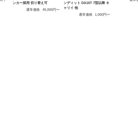
ンカー採用 切り替え可
ンディット DA16T 7型以降 キ
ャリイ 他
通常価格
45,000円〜
通常価格
1,000円〜