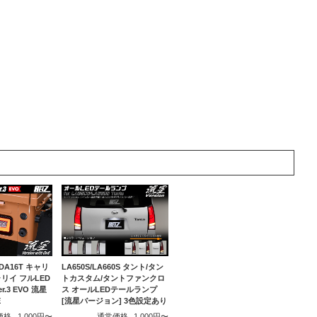
/DA16T キャリ
LA650S/LA660S タント/タン
リイ フルLED
トカスタム/タントファンクロ
.3 EVO 流星
ス オールLEDテールランプ
E
[流星バージョン] 3色設定あり
価格
1,000円〜
通常価格
1,000円〜