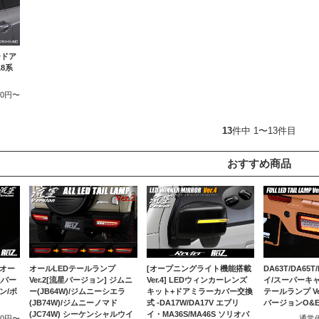
ードア
18系
500円〜
13
件中 1〜13件目
おすすめ商品
 オー
DA63T/DA65T
オールLEDテールランプ
[オープニングライト機能搭載
星バー
イ/スーパーキャ
Ver.2[流星バージョン] ジムニ
Ver.4] LEDウィンカーレンズ
ン/ボ
テールランプ Ver
ー(JB64W)/ジムニーシエラ
キット+ドアミラーカバー交換
バージョンO&
(JB74W)/ジムニーノマド
式 -DA17W/DA17V エブリ
(JC74W) シーケンシャルウイ
イ・MA36S/MA46S ソリオバ
000円〜
通常