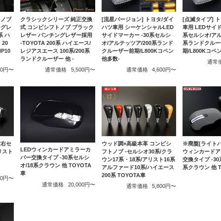
トノブ
クラシックシリーズ 純正交換
[流星バージョン] トヨタ/ダイ
[点滅タイプ] 
ングレ
式 コンビシフトノブ ブラック
ハツ車用 シーケンシャルLED
車用 LEDサイド
系 ハ
レザー パンチングレザー採用
サイドマーカー -30系セルシ
系セルシオ/アル
20
-TOYOTA 200系 ハイエース/
オ/アルテッツア/200系ランド
系ランドクルー
P10
レジアスエース 100系/200系
クルーザー前期/L800Kコペン
期/L800Kコペ
ランドクルーザー 他 -
他多数-
通常
500円〜
通常価格
5,500円〜
通常価格
4,600円〜
左右セ
ウッド調×高級本革 コンビシ
※廃盤[ライトバ
LEDウィンカードアミラーカ
アリスト
フトノブ -セルシオ30系/クラ
ウィンカードア
バー交換タイプ -30系セルシ
ウン17系・18系/アリスト16系
交換タイプ -30
オ/18系クラウン 他 TOYOTA
アルファード10系/ハイエース
系クラウン 他 T
車
200系 TOYOTA車
500円〜
通常価格
20,000円〜
通常価格
5,800円〜