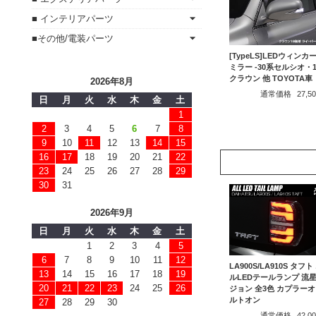
■ インテリアパーツ
■その他/電装パーツ
[TypeLS]LEDウィンカ
ミラー -30系セルシオ・
クラウン 他 TOYOTA車
2026年8月
通常価格
27,
日
月
火
水
木
金
土
1
2
3
4
5
6
7
8
9
10
11
12
13
14
15
16
17
18
19
20
21
22
23
24
25
26
27
28
29
30
31
2026年9月
日
月
火
水
木
金
土
1
2
3
4
5
6
7
8
9
10
11
12
LA900S/LA910S タフト
13
14
15
16
17
18
19
ルLEDテールランプ 流
20
21
22
23
24
25
26
ジョン 全3色 カプラーオ
ルトオン
27
28
29
30
通常価格
42,