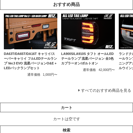
おすすめ商品
DA63T/DA65T/DA16T キャリイ/ス
LA900S/LA910S タフト オールLED
ランドクル
ーパーキャリイ フルLEDテールラン
テールランプ 流星バージョン 全3色
ールランプ
プ Ver.3 EVO 流星バージョンO&E +
カプラーオン/ボルトオン
ニングア
LEDバックランプセット
ルウイン
通常価格
42,000円〜
通常価格
1,000円〜
すべてのおすすめ商品を見る
カート
カートは空です
検索