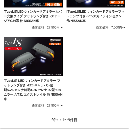
[TypeLS]LEDウィンカードアミラーカバ
[TypeLS]LEDウィンカードアミラーフッ
ー交換タイプ フットランプ付き -ステー
トランプ付き -V35スカイラインセダン
ジアC34系 他 NISSAN車
他 NISSAN車
通常価格
27,500円〜
通常価格
7,000円〜
[TypeLS] LEDウィンカードアミラー フ
ットランプ付き -E26 キャラバン前
期/C25 セレナ前期/C26 セレナ1/2型/Z50
ムラーノ/T31 エクストレイル 他 NISSAN
車
通常価格
27,500円〜
9
件中 1〜9件目