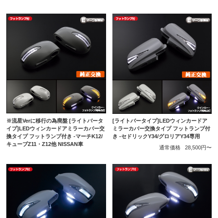
※流星Verに移行の為廃盤 [ライトバータ
[ライトバータイプ]LEDウィンカードア
イプ]LEDウィンカードアミラーカバー交
ミラーカバー交換タイプ フットランプ付
換タイプ フットランプ付き -マーチK12/
き -セドリックY34/グロリアY34専用
キューブZ11・Z12他 NISSAN車
通常価格
28,500円〜