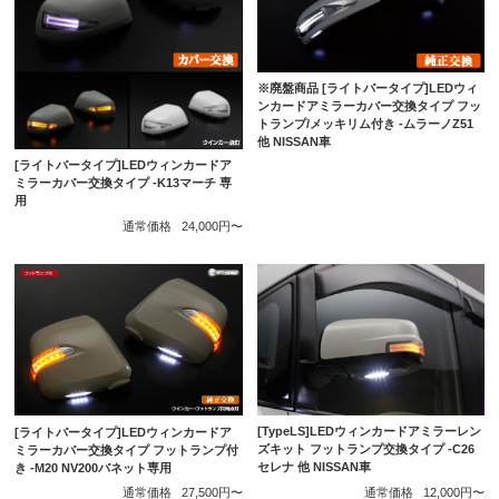
※廃盤商品 [ライトバータイプ]LEDウィ
ンカードアミラーカバー交換タイプ フッ
トランプ/メッキリム付き -ムラーノZ51
他 NISSAN車
[ライトバータイプ]LEDウィンカードア
ミラーカバー交換タイプ -K13マーチ 専
用
通常価格
24,000円〜
[TypeLS]LEDウィンカードアミラーレン
[ライトバータイプ]LEDウィンカードア
ズキット フットランプ交換タイプ -C26
ミラーカバー交換タイプ フットランプ付
セレナ 他 NISSAN車
き -M20 NV200バネット専用
通常価格
12,000円〜
通常価格
27,500円〜