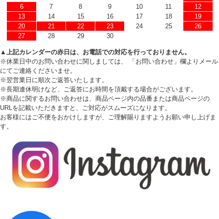
6
7
8
9
10
11
12
13
14
15
16
17
18
19
20
21
22
23
24
25
26
27
28
29
30
▲上記カレンダーの赤日は、お電話での対応を行っておりません。
※休業日中のお問い合わせに関しましては、 「お問い合わせ」欄よりメール
にてご連絡くださいませ。
※翌営業日に順次ご返答いたします。
※長期連休明けなど、ご返答にお時間を頂戴する場合がございます。
※商品に関するお問い合わせは、商品ページ内の品番または商品ページの
URLを記載いただきますと、ご対応がスムーズになります。
お客様にはご不便をおかけしますが、ご理解賜りますようお願い申し上げま
す。