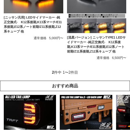
[ニッサン汎用] LEDサイドマーカー -純
正交換式- K12系後期,K13系マーチ/E11
系後期,E12系ノート前期/Z11系後期,Z12
系キューブ 他
[流星バージョン] ニッサンTYPE1 LEDサ
通常価格
5,000円〜
イドマーカー -純正交換式- K12系後
期,K13系マーチ/E11系後期,E12系ノート
前期/Z11系後期,Z12系キューブ 他
通常価格
6,500円〜
2
件中 1〜2件目
おすすめ商品