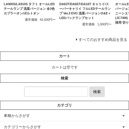
LA900S/LA910S タフト オールLED
DA63T/DA65T/DA16T キャリイ/ス
オールLE
テールランプ 流星バージョン 全3色
ーパーキャリイ フルLEDテールラン
バージョン
カプラーオン/ボルトオン
プ Ver.3 EVO 流星バージョンO&E +
ニーシエラ
LEDバックランプセット
(JC74
通常価格
42,000円〜
採用 切
通常価格
1,000円〜
すべてのおすすめ商品を見る
カート
カートは空です
検索
検索
カテゴリ
車種からさがす
カテゴリーからさがす