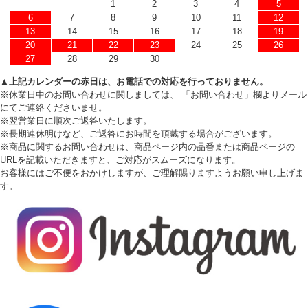
1
2
3
4
5
6
7
8
9
10
11
12
13
14
15
16
17
18
19
20
21
22
23
24
25
26
27
28
29
30
▲上記カレンダーの赤日は、お電話での対応を行っておりません。
※休業日中のお問い合わせに関しましては、 「お問い合わせ」欄よりメール
にてご連絡くださいませ。
※翌営業日に順次ご返答いたします。
※長期連休明けなど、ご返答にお時間を頂戴する場合がございます。
※商品に関するお問い合わせは、商品ページ内の品番または商品ページの
URLを記載いただきますと、ご対応がスムーズになります。
お客様にはご不便をおかけしますが、ご理解賜りますようお願い申し上げま
す。