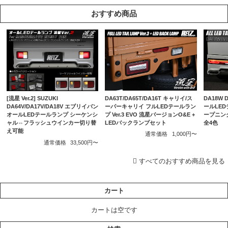
おすすめ商品
DA63T/DA65T/DA16T キャリイ/ス
DA18W
[流星 Ver.2] SUZUKI
ーパーキャリイ フルLEDテールラン
ールLEDテ
DA64V/DA17V/DA18V エブリイバン
プ Ver.3 EVO 流星バージョンO&E +
ープニン
オールLEDテールランプ シーケンシ
LEDバックランプセット
全4色
ャル⇔フラッシュウインカー切り替
え可能
通常価格
1,000円〜
通常価格
33,500円〜
すべてのおすすめ商品を見る
カート
カートは空です