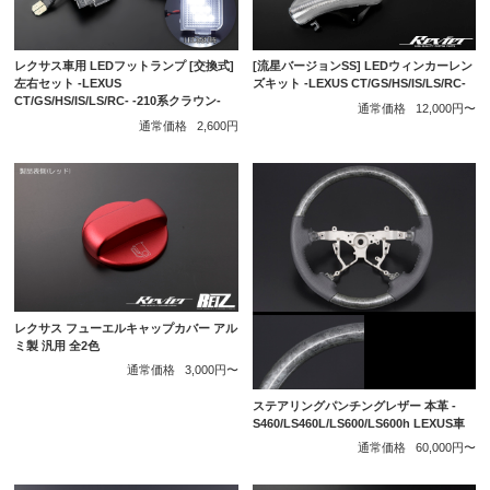
レクサス車用 LEDフットランプ [交換式]
[流星バージョンSS] LEDウィンカーレン
左右セット -LEXUS
ズキット -LEXUS CT/GS/HS/IS/LS/RC-
CT/GS/HS/IS/LS/RC- -210系クラウン-
通常価格
12,000円〜
通常価格
2,600円
レクサス フューエルキャップカバー アル
ミ製 汎用 全2色
通常価格
3,000円〜
ステアリングパンチングレザー 本革 -
S460/LS460L/LS600/LS600h LEXUS車
通常価格
60,000円〜