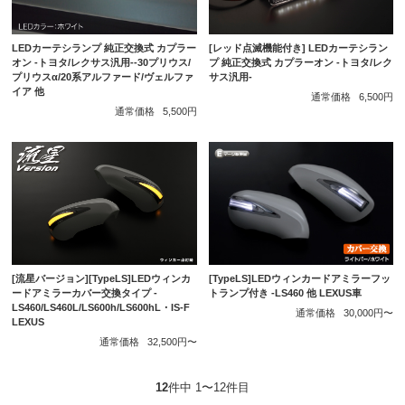
LEDカーテシランプ 純正交換式 カプラー
[レッド点滅機能付き] LEDカーテシラン
オン -トヨタ/レクサス汎用--30プリウス/
プ 純正交換式 カプラーオン -トヨタ/レク
プリウスα/20系アルファード/ヴェルファ
サス汎用-
イア 他
通常価格
6,500円
通常価格
5,500円
[TypeLS]LEDウィンカードアミラーフッ
[流星バージョン][TypeLS]LEDウィンカ
トランプ付き -LS460 他 LEXUS車
ードアミラーカバー交換タイプ -
LS460/LS460L/LS600h/LS600hL・IS-F
通常価格
30,000円〜
LEXUS
通常価格
32,500円〜
12
件中 1〜12件目