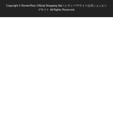
Copyright © Revier/Reiz Official Shopping Site / レヴィーア/ライツ公式ショッピン
グサイト All Rights Reserved.