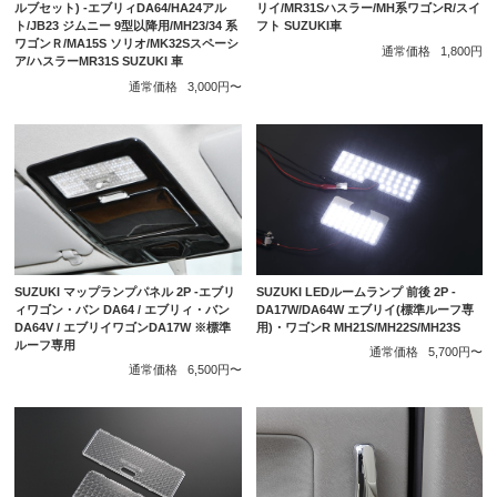
リイ/MR31Sハスラー/MH系ワゴンR/スイ
ルブセット) -エブリィDA64/HA24アル
フト SUZUKI車
ト/JB23 ジムニー 9型以降用/MH23/34 系
ワゴンＲ/MA15S ソリオ/MK32Sスペーシ
通常価格
1,800円
ア/ハスラーMR31S SUZUKI 車
通常価格
3,000円〜
SUZUKI マップランプパネル 2P -エブリ
SUZUKI LEDルームランプ 前後 2P -
ィワゴン・バン DA64 / エブリィ・バン
DA17W/DA64W エブリイ(標準ルーフ専
DA64V / エブリイワゴンDA17W ※標準
用)・ワゴンR MH21S/MH22S/MH23S
ルーフ専用
通常価格
5,700円〜
通常価格
6,500円〜