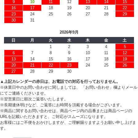
9
10
11
12
13
14
15
16
17
18
19
20
21
22
23
24
25
26
27
28
29
30
31
2026年9月
日
月
火
水
木
金
土
1
2
3
4
5
6
7
8
9
10
11
12
13
14
15
16
17
18
19
20
21
22
23
24
25
26
27
28
29
30
▲上記カレンダーの赤日は、お電話での対応を行っておりません。
※休業日中のお問い合わせに関しましては、 「お問い合わせ」欄よりメール
にてご連絡くださいませ。
※翌営業日に順次ご返答いたします。
※長期連休明けなど、ご返答にお時間を頂戴する場合がございます。
※商品に関するお問い合わせは、商品ページ内の品番または商品ページの
URLを記載いただきますと、ご対応がスムーズになります。
お客様にはご不便をおかけしますが、ご理解賜りますようお願い申し上げま
す。