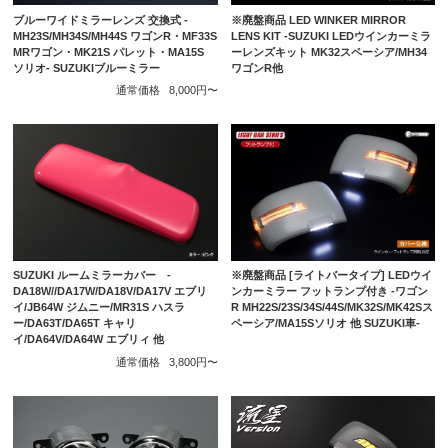
ブルーワイドミラーレンズ 交換式 -
※廃盤商品 LED WINKER MIRROR
MH23S/MH34S/MH44S ワゴンR・MF33S
LENS KIT -SUZUKI LEDウインカーミラ
MRワゴン・MK21S パレット・MA15S
ーレンズキット MK32スペーシア/MH34
ソリオ- SUZUKIブルーミラー
ワゴンR他
通常価格
8,000円〜
SUZUKI ルームミラーカバー -
※廃盤商品 [ライトバータイプ] LEDウイ
DA18W//DA17W/DA18V/DA17V エブリ
ンカーミラー フットランプ付き -ワゴン
イ/JB64W ジムニー/MR31S ハスラ
R MH22S/23S/34S/44S/MK32S/MK42Sス
ー/DA63T/DA65T キャリ
ペーシア/MA15Sソリオ 他 SUZUKI車-
イ/DA64V/DA64W エブリィ 他
通常価格
3,800円〜