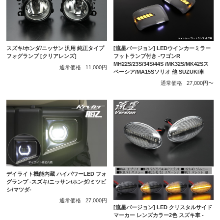
[流星バージョン] LEDウインカーミラー
スズキ/ホンダ/ニッサン 汎用 純正タイプ
フットランプ付き -ワゴンR
フォグランプ [クリアレンズ]
MH22S/23S/34S/44S /MK32S/MK42Sス
通常価格
11,000円
ペーシア/MA15Sソリオ 他 SUZUKI車
通常価格
27,000円〜
デイライト機能内蔵 ハイパワーLED フォ
グランプ -スズキ/ニッサン/ホンダ/ミツビ
シ/マツダ-
通常価格
27,000円
[流星バージョン] LED クリスタルサイド
マーカー レンズカラー2色 スズキ車 -