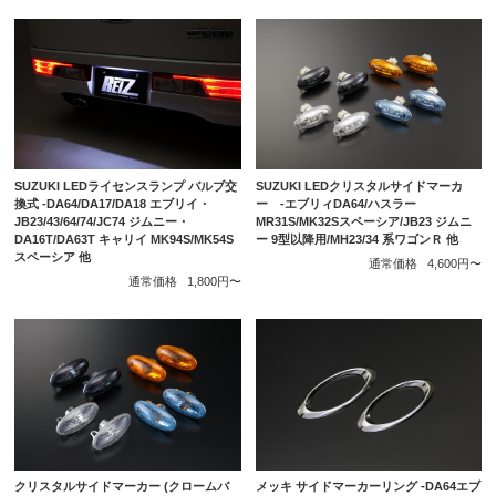
SUZUKI LEDライセンスランプ バルブ交
SUZUKI LEDクリスタルサイドマーカ
換式 -DA64/DA17/DA18 エブリイ・
ー -エブリィDA64/ハスラー
JB23/43/64/74/JC74 ジムニー・
MR31S/MK32Sスペーシア/JB23 ジムニ
DA16T/DA63T キャリイ MK94S/MK54S
ー 9型以降用/MH23/34 系ワゴンＲ 他
スペーシア 他
通常価格
4,600円〜
通常価格
1,800円〜
メッキ サイドマーカーリング -DA64エブ
クリスタルサイドマーカー (クロームバ