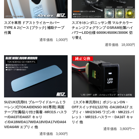
スズキ車用 ドアストライカーカバー
スズキ/ホンダ/ニッサン用 マルチカラー
TYPE A 2ピース [ブラック] 補助テープ
チェンジフォグランプ OSRAM社製ハイ
付属
パワーLED仕様 6000K/4500K/3000K 切
り替え
通常価格
1,000円
通常価格
18,000円
［スズキ車汎用01］ポジションON・
SUZUKI汎用01 ブルーワイドルームミラ
OFFスイッチ01(12270) -DA18/DA17 エ
ーレンズ[TOKAIDENSO 001専用] 両面
ブリィ・MH23/34S ワゴンR・MK21S パ
テープ付属/貼り付け装着 -MR31S ハスラ
レット・MR31S ハスラー・DA16T キャ
ー/DA63T/DA65T キャリ
リイ 他
イ/DA18W/DA17W/DA18V/DA17V/DA64
V/DA64W エブリィ 他
通常価格
3,800円〜
通常価格
3,000円