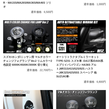
R・MA15S/MA26S/MA36S/MA46S ソリ
通常価格
1,000円
オ
通常価格
6,500円
スズキ/ホンダ/ニッサン用 マルチカラー
オートリトラクタブルミラーキット
チェンジフォグランプ Ver.2 リムカラー2
TYPE-SZ01 スズキ車 -DA17系/DA64系
色設定 6000K/4500K/3000K 切り替え
エブリイバン/ワゴン HA36S アル
ト,MR31S/41S/52S/92S ハスラ
通常価格
22,700円〜
ー,MK32S/42S/55S スペーシア 他
SUZUKI車-
通常価格
6,800円