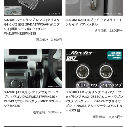
SUZUKI ルームランプ レンズ (クリスタ
SUZUKI DA64 エブリイ リアスライドイ
ルレンズ) 前後 2P-DA17W/DA64W エブ
ンサイド ドアハンドル
リイ(標準ルーフ車)・ワゴンR
通常価格
2,800円〜
MH21S/MH22S/MH23S
通常価格
3,800円
SUZUKI [AT車用]シフトノブカバー -エ
SUZUKI LED イカリング ハイパワー フ
ブリィワゴンDA17W/DA17V/MH23S・
ォグランプ Ver.2 -JB64ジムニー・ワゴン
MH34S ワゴンＲ/ハスラーMR31S/スペー
Rスティングレー ・ DA17Wエブリイワ
シアMK32S
ゴン ・ HA36S アルトワークス/アルトタ
ーボRS 他
通常価格
3,800円〜
通常価格
25,000円〜