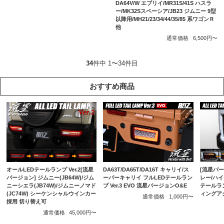
DA64V/W エブリイ/MR31S/41S ハスラ
ー/MK32Sスペーシア/JB23 ジムニー 9型
以降用/MH21/23/34/44/35/85 系ワゴンＲ
他
通常価格
6,500円〜
34
件中 1〜34件目
おすすめ商品
DA63T/DA65T/DA16T キャリイ/ス
[流星バージ
オールLEDテールランプ Ver.2[流星
ーパーキャリイ フルLEDテールラン
レー/ハイ
バージョン] ジムニー(JB64W)/ジム
プ Ver.3 EVO 流星バージョンO&E
テールラ
ニーシエラ(JB74W)/ジムニーノマド
ィングア
(JC74W) シーケンシャルウインカー
通常価格
1,000円〜
採用 切り替え可
通常価格
45,000円〜