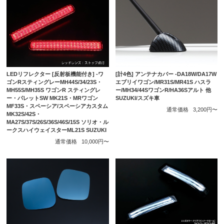
LEDリフレクター [反射板機能付き] -ワ
[計4色] アンテナカバー -DA18W/DA17W
ゴンRスティングレーMH44S/34/23S・
エブリイワゴン/MR31S/MR41S ハスラ
MH55S/MH35S ワゴンR スティングレ
ー/MH34/44SワゴンR/HA36Sアルト 他
ー・パレットSW MK21S・MRワゴン
SUZUKI/スズキ車
MF33S・スペーシア/スペーシアカスタム
通常価格
3,200円〜
MK32S/42S・
MA27S/37S/26S/36S/46S/15S ソリオ・ル
ークスハイウェイスターML21S SUZUKI
通常価格
10,000円〜