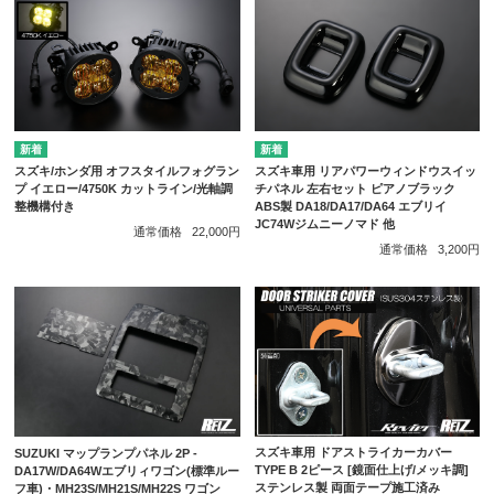
スズキ/ホンダ用 オフスタイルフォグラン
スズキ車用 リアパワーウィンドウスイッ
プ イエロー/4750K カットライン/光軸調
チパネル 左右セット ピアノブラック
整機構付き
ABS製 DA18/DA17/DA64 エブリイ
JC74Wジムニーノマド 他
通常価格
22,000円
通常価格
3,200円
スズキ車用 ドアストライカーカバー
SUZUKI マップランプパネル 2P -
TYPE B 2ピース [鏡面仕上げ/メッキ調]
DA17W/DA64Wエブリィワゴン(標準ルー
ステンレス製 両面テープ施工済み
フ車)・MH23S/MH21S/MH22S ワゴン