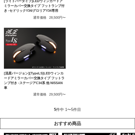
[ライトバータイプ]LEDウィンカードア
ミラーカバー交換タイプ フットランプ付
き -セドリックY34/グロリアY34専用
通常価格
28,500円〜
[流星バージョン][TypeLS]LEDウィンカ
ードアミラーカバー交換タイプ フットラ
ンプ付き -ステージアC34系 他 NISSAN
車
通常価格
29,500円〜
5
件中 1〜5件目
おすすめ商品