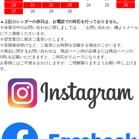
20
21
22
23
24
25
26
27
28
29
30
▲上記カレンダーの赤日は、お電話での対応を行っておりません。
※休業日中のお問い合わせに関しましては、 「お問い合わせ」欄よりメール
にてご連絡くださいませ。
※翌営業日に順次ご返答いたします。
※長期連休明けなど、ご返答にお時間を頂戴する場合がございます。
※商品に関するお問い合わせは、商品ページ内の品番または商品ページの
URLを記載いただきますと、ご対応がスムーズになります。
お客様にはご不便をおかけしますが、ご理解賜りますようお願い申し上げま
す。