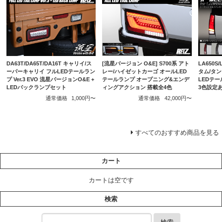
DA63T/DA65T/DA16T キャリイ/ス
[流星バージョン O&E] S700系 アト
LA650S
ーパーキャリイ フルLEDテールラン
レー/ハイゼットカーゴ オールLED
タム/タ
プ Ver.3 EVO 流星バージョンO&E +
テールランプ オープニング&エンデ
LEDテー
LEDバックランプセット
ィングアクション 搭載全4色
3色設定
通常価格
1,000円〜
通常価格
42,000円〜
すべてのおすすめ商品を見る
カート
カートは空です
検索