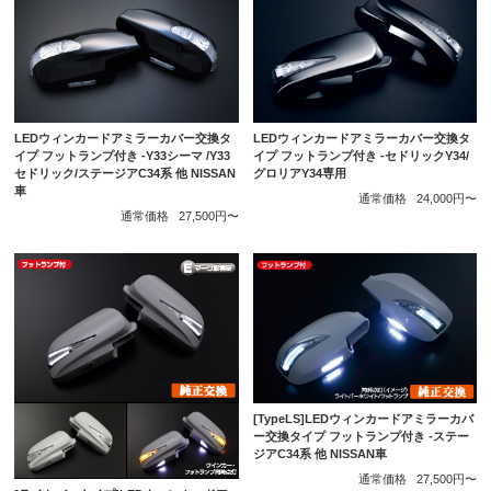
LEDウィンカードアミラーカバー交換タ
LEDウィンカードアミラーカバー交換タ
イプ フットランプ付き -Y33シーマ /Y33
イプ フットランプ付き -セドリックY34/
セドリック/ステージアC34系 他 NISSAN
グロリアY34専用
車
通常価格
24,000円〜
通常価格
27,500円〜
[TypeLS]LEDウィンカードアミラーカバ
ー交換タイプ フットランプ付き -ステー
ジアC34系 他 NISSAN車
通常価格
27,500円〜