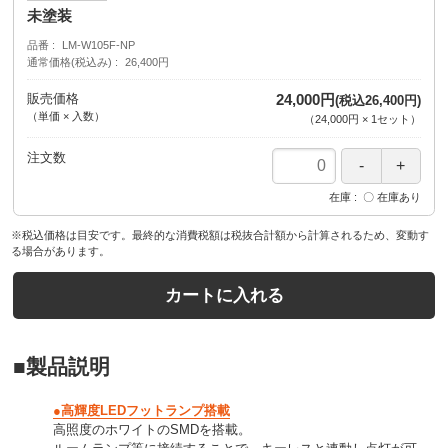
未塗装
品番
LM-W105F-NP
通常価格(税込み)
26,400円
販売価格
24,000円
(税込26,400円)
（単価 × 入数）
（
24,000円
×
1
セット
）
注文数
在庫
〇 在庫あり
※税込価格は目安です。最終的な消費税額は税抜合計額から計算されるため、変動す
る場合があります。
カートに入れる
■製品説明
●高輝度LEDフットランプ搭載
高照度のホワイトのSMDを搭載。