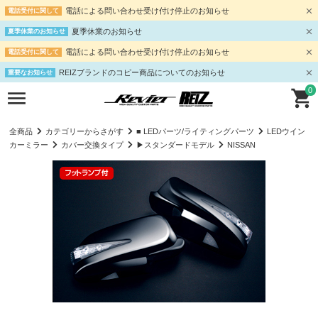
電話による問い合わせ受け付け停止のお知らせ
電話受付に関して
夏季休業のお知らせ
夏季休業のお知らせ
電話による問い合わせ受け付け停止のお知らせ
電話受付に関して
REIZブランドのコピー商品についてのお知らせ
重要なお知らせ
0
全商品
カテゴリーからさがす
■ LEDパーツ/ライティングパーツ
LEDウイン
カーミラー
カバー交換タイプ
▶スタンダードモデル
NISSAN