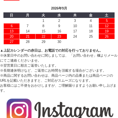
2026年9月
日
月
火
水
木
金
土
1
2
3
4
5
6
7
8
9
10
11
12
13
14
15
16
17
18
19
20
21
22
23
24
25
26
27
28
29
30
▲上記カレンダーの赤日は、お電話での対応を行っておりません。
※休業日中のお問い合わせに関しましては、 「お問い合わせ」欄よりメール
にてご連絡くださいませ。
※翌営業日に順次ご返答いたします。
※長期連休明けなど、ご返答にお時間を頂戴する場合がございます。
※商品に関するお問い合わせは、商品ページ内の品番または商品ページの
URLを記載いただきますと、ご対応がスムーズになります。
お客様にはご不便をおかけしますが、ご理解賜りますようお願い申し上げま
す。