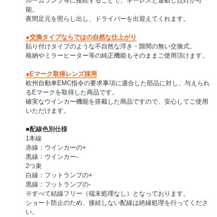
ルームランプ等に接続することで、キーレスと連動し点灯が可
能。
夜間足元を照らし出し、ドライバーを出迎えてくれます。
●交換タイプならではの自然な仕上がり
貼り付けタイプのような不自然な浮き・隙間の無い交換式。
格納やミラーヒーター等の純正機能もそのままご使用頂けます。
●Eマーク取得レンズ採用
欧州自動車EMC指令の要求事項に適合した部品に対し、与えられ
るEマークを取得した商品です。
確実なウインカー機能を搭載した商品ですので、安心してご使用
いただけます。
■配線色別仕様
1本線
赤線：ウインカーの+
黒線：ウインカー-
2つ束
白線：フットランプの+
黒線：フットランプの-
※すべて結線フリー（端末処理なし）となっております。
ショート防止のため、接続しない配線は絶縁処理を行ってくださ
い。