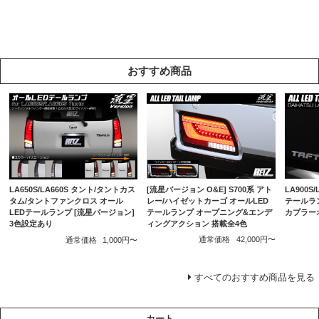
おすすめ商品
[流星バージョン O&E] S700系 アト
LA900S
LA650S/LA660S タント/タントカス
レー/ハイゼットカーゴ オールLED
テールラ
タム/タントファンクロス オール
テールランプ オープニング&エンデ
カプラー
LEDテールランプ [流星バージョン]
ィングアクション 搭載全4色
3色設定あり
通常価格
42,000円〜
通常価格
1,000円〜
すべてのおすすめ商品を見る
カート