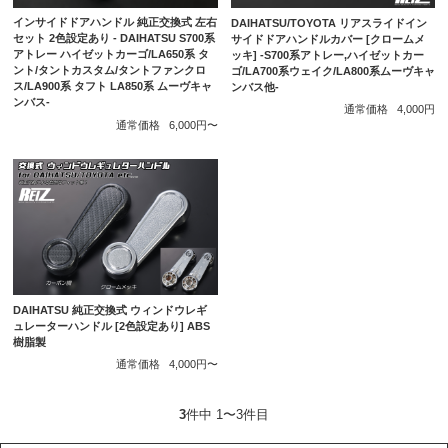
インサイドドアハンドル 純正交換式 左右
DAIHATSU/TOYOTA リアスライドイン
セット 2色設定あり - DAIHATSU S700系
サイドドアハンドルカバー [クロームメ
アトレー ハイゼットカーゴ/LA650系 タ
ッキ] -S700系アトレー,ハイゼットカー
ント/タントカスタム/タントファンクロ
ゴ/LA700系ウェイク/LA800系ムーヴキャ
ス/LA900系 タフト LA850系 ムーヴキャ
ンバス他-
ンバス-
通常価格
4,000円
通常価格
6,000円〜
DAIHATSU 純正交換式 ウィンドウレギ
ュレーターハンドル [2色設定あり] ABS
樹脂製
通常価格
4,000円〜
3
件中 1〜3件目