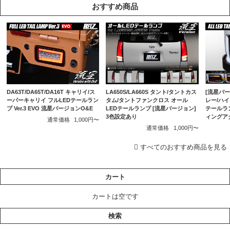
おすすめ商品
DA63T/DA65T/DA16T キャリイ/ス
[流星バージ
LA650S/LA660S タント/タントカス
ーパーキャリイ フルLEDテールラン
レー/ハイ
タム/タントファンクロス オール
プ Ver.3 EVO 流星バージョンO&E
テールラ
LEDテールランプ [流星バージョン]
ィングア
3色設定あり
通常価格
1,000円〜
通常価格
1,000円〜
すべてのおすすめ商品を見る
カート
カートは空です
検索