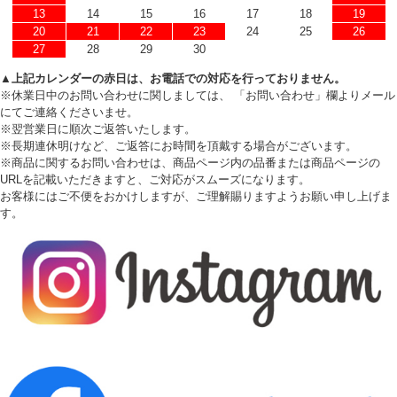
13
14
15
16
17
18
19
20
21
22
23
24
25
26
27
28
29
30
▲上記カレンダーの赤日は、お電話での対応を行っておりません。
※休業日中のお問い合わせに関しましては、 「お問い合わせ」欄よりメール
にてご連絡くださいませ。
※翌営業日に順次ご返答いたします。
※長期連休明けなど、ご返答にお時間を頂戴する場合がございます。
※商品に関するお問い合わせは、商品ページ内の品番または商品ページの
URLを記載いただきますと、ご対応がスムーズになります。
お客様にはご不便をおかけしますが、ご理解賜りますようお願い申し上げま
す。