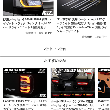
[流星バージョン] S500P/S510P 前期 ハ
[12V車専用] 汎用 シーケンシャルLEDテ
イゼット トラック ジャンボ オールLED
ープライト [側面発光/ポジション機能付]
ヘッドライトユニット 2色設定あり
3サイズ設定 30cm/45cm/60cm 流星 ウイ
ンカー デイライト
通常価格
100,000円〜
通常価格
2,500円〜
2
件中 1〜2件目
おすすめ商品
LA900S/LA910S タフト オールLED
DA63T/
オールLEDテールランプ Ver.2[流星
テールランプ 流星バージョン 全3色
ーパーキ
バージョン] ジムニー(JB64W)/ジム
カプラーオン/ボルトオン
プ Ver.
ニーシエラ(JB74W)/ジムニーノマド