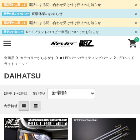
電話による問い合わせ受け付け停止のお知らせ
電話受付に関して
夏季休業のお知らせ
夏季休業のお知らせ
電話による問い合わせ受け付け停止のお知らせ
電話受付に関して
REIZブランドのコピー商品についてのお知らせ
重要なお知らせ
0
全商品
カテゴリーからさがす
■ LEDパーツ/ライティングパーツ
LEDヘッド
ライトユニット
DAIHATSU
2
件中 1〜2件目
並び替え
表示切替