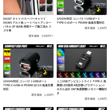
DA16T キャリイ/スーパーキャリイ
12V/24V対応 コンパクトUSBポート
HA36S アルト他 シートベルトアンカー
TYPE-C×2ポート PD30W 急速充電対応
パネル 2P 全6色 両面テープ施工済み ス
通常価格
1,200円
ズキ車
通常価格
3,500円〜
12V/24V対応 コンパクトUSBポート
ミニUSBアンビエントライト TYPE-C 高
TYPE-C+USB-A PD30W QC3.0 急速充電
輝度LED採用 8色切替+グラデーション/
対応
ホタル点灯 180°角度調整/メモリー機能付
き
通常価格
1,200円
通常価格
1,000円