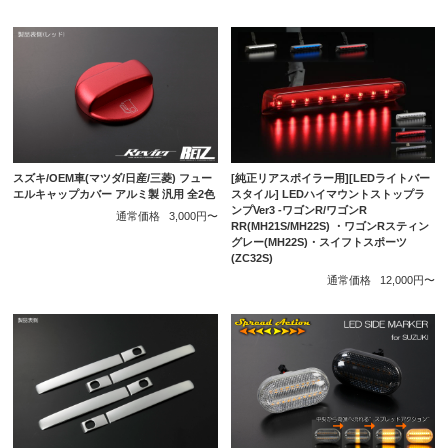
スズキ/OEM車(マツダ/日産/三菱) フュー
[純正リアスポイラー用][LEDライトバー
エルキャップカバー アルミ製 汎用 全2色
スタイル] LEDハイマウントストップラ
ンプVer3 -ワゴンR/ワゴンR
通常価格
3,000円〜
RR(MH21S/MH22S) ・ワゴンRスティン
グレー(MH22S)・スイフトスポーツ
(ZC32S)
通常価格
12,000円〜