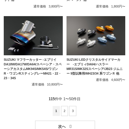
通常価格
3,800円〜
通常価格
1,800円〜
SUZUKI マフラーカッター -エブリイ
SUZUKI LEDクリスタルサイドマーカ
DA18W/DA17W/DA64/スペーシア・スペ
ー -エブリィDA64/ハスラー
ーシアカスタムMK94S/MK54S/ワゴン
MR31S/MK32Sスペーシア/JB23 ジムニ
R・ワゴンRスティングレーMH21・22・
ー 9型以降用/MH23/34 系ワゴンＲ 他
23・34S
通常価格
4,600円〜
通常価格
10,800円〜
115
件中 1〜50件目
1
2
3