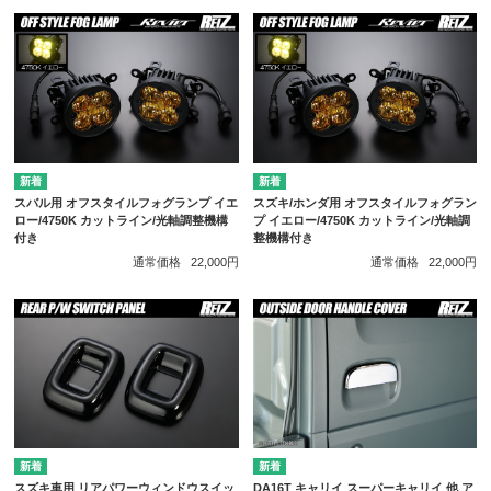
スバル用 オフスタイルフォグランプ イエ
スズキ/ホンダ用 オフスタイルフォグラン
ロー/4750K カットライン/光軸調整機構
プ イエロー/4750K カットライン/光軸調
付き
整機構付き
通常価格
22,000円
通常価格
22,000円
スズキ車用 リアパワーウィンドウスイッ
DA16T キャリイ スーパーキャリイ 他 ア