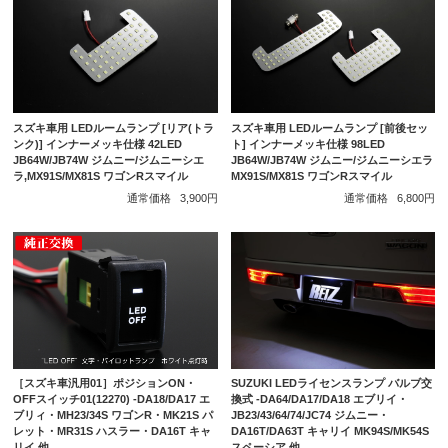
スズキ車用 LEDルームランプ [リア(トラ
スズキ車用 LEDルームランプ [前後セッ
ンク)] インナーメッキ仕様 42LED
ト] インナーメッキ仕様 98LED
JB64W/JB74W ジムニー/ジムニーシエ
JB64W/JB74W ジムニー/ジムニーシエラ
ラ,MX91S/MX81S ワゴンRスマイル
MX91S/MX81S ワゴンRスマイル
通常価格
3,900円
通常価格
6,800円
［スズキ車汎用01］ポジションON・
SUZUKI LEDライセンスランプ バルブ交
OFFスイッチ01(12270) -DA18/DA17 エ
換式 -DA64/DA17/DA18 エブリイ・
ブリィ・MH23/34S ワゴンR・MK21S パ
JB23/43/64/74/JC74 ジムニー・
レット・MR31S ハスラー・DA16T キャ
DA16T/DA63T キャリイ MK94S/MK54S
リイ 他
スペーシア 他