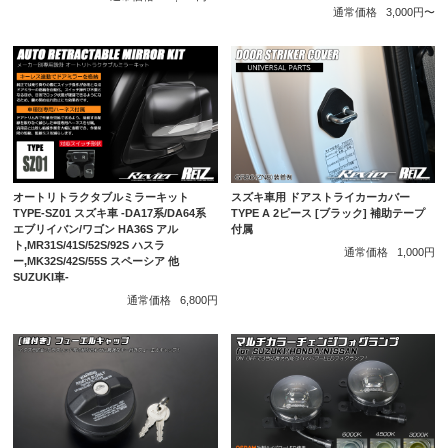
通常価格
3,000円〜
スズキ車用 ドアストライカーカバー
オートリトラクタブルミラーキット
TYPE A 2ピース [ブラック] 補助テープ
TYPE-SZ01 スズキ車 -DA17系/DA64系
付属
エブリイバン/ワゴン HA36S アル
ト,MR31S/41S/52S/92S ハスラ
通常価格
1,000円
ー,MK32S/42S/55S スペーシア 他
SUZUKI車-
通常価格
6,800円