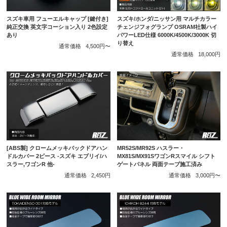
スズキ車用 フューエルキャップ [鍵付き]
スズキ/ホンダ/ニッサン用 マルチカラー
純正交換 英文字コーション入り 2色設定
チェンジフォグランプ OSRAM社製ハイ
あり
パワーLED仕様 6000K/4500K/3000K 切
り替え
通常価格
4,500円〜
通常価格
18,000円
[ABS製] クロームメッキバックドアハン
MR52S/MR92S ハスラー・
ドルカバー 2ピース -スズキ エブリイ/ハ
MX81S/MX91SワゴンRスマイル シフト
スラー,ワゴンR 他-
ゲートパネル 両面テープ施工済み
通常価格
2,450円
通常価格
3,000円〜