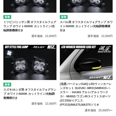
ミツビシ/ニッサン用 オフスタイルフォグ
スバル用 オフスタイルフォグランプ ホワ
ランプ ホワイト/6000K カットライン/光
イト/6000K カットライン/光軸調整機構
軸調整機構付き
付き
通常価格
22,000円
通常価格
22,000円
[流星バージョンO&E] LEDウィンカーレ
ンズキット SUZUKI -MR31S/MR41S ハ
スズキ/ホンダ用 オフスタイルフォグラン
スラー ・HA36S アルト/アルトワーク
プ ホワイト/6000K カットライン/光軸調
ス/・MH55S ワゴンR/スイフトスポーツ
整機構付き
(ZC33S)/イグニス
通常価格
22,000円
(FF21S)/MA27S,MA37Sソリオ
通常価格
25,000円〜