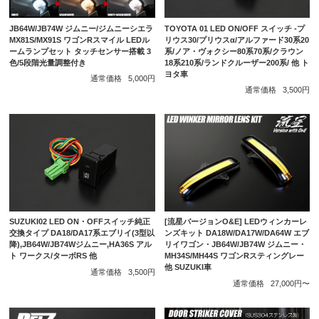
JB64W/JB74W ジムニー/ジムニーシエラ
TOYOTA 01 LED ON/OFF スイッチ -プ
MX81S/MX91S ワゴンRスマイル LEDル
リウス30/プリウスα/アルファード30系20
ームランプセット タッチセンサー搭載 3
系/ノア・ヴォクシー80系70系/クラウン
色/5段階光量調整付き
18系210系/ランドクルーザー200系/ 他 ト
ヨタ車
通常価格
5,000円
通常価格
3,500円
SUZUKI02 LED ON・OFFスイッチ純正
[流星バージョンO&E] LEDウィンカーレ
交換タイプ DA18/DA17系エブリイ(3型以
ンズキット DA18W/DA17W/DA64W エブ
降),JB64W/JB74Wジムニー,HA36S アル
リイワゴン・JB64W/JB74W ジムニー・
ト ワークス/ターボRS 他
MH34S/MH44S ワゴンRスティングレー
他 SUZUKI車
通常価格
3,500円
通常価格
27,000円〜