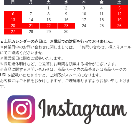
日
月
火
水
木
金
土
1
2
3
4
5
6
7
8
9
10
11
12
13
14
15
16
17
18
19
20
21
22
23
24
25
26
27
28
29
30
▲上記カレンダーの赤日は、お電話での対応を行っておりません。
※休業日中のお問い合わせに関しましては、 「お問い合わせ」欄よりメール
にてご連絡くださいませ。
※翌営業日に順次ご返答いたします。
※長期連休明けなど、ご返答にお時間を頂戴する場合がございます。
※商品に関するお問い合わせは、商品ページ内の品番または商品ページの
URLを記載いただきますと、ご対応がスムーズになります。
お客様にはご不便をおかけしますが、ご理解賜りますようお願い申し上げま
す。