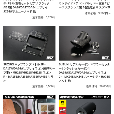
チパネル 左右セット ピアノブラック
ウトサイドドアハンドルカバー 左右 2ピ
ABS製 DA18/DA17/DA64 エブリイ
ース ステンレス製 3色設定あり スズキ車
JC74Wジムニーノマド 他
通常価格
3,500円〜
通常価格
3,200円
SUZUKI マップランプパネル 2P -
SUZUKI リアルカーボン マフラーカッタ
DA17W/DA64Wエブリィワゴン(標準ルー
ー [クラッシュカーボン]
フ車)・MH23S/MH21S/MH22S ワゴン
DA18W/DA17W/DA64Wエブリイワゴ
R・MA15S/MA26S/MA36S/MA46S ソリ
ン・MK94S/MK54S スペーシア・HA36S
オ
アルト 他
通常価格
6,500円
通常価格
36,000円