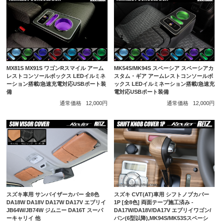
MK54S/MK94S スペーシア スペーシアカ
MX81S MX91S ワゴンRスマイル アーム
スタム・ギア アームレストコンソールボ
レストコンソールボックス LEDイルミネ
ックス LEDイルミネーション搭載/急速充
ーション搭載/急速充電対応USBポート装
電対応USBポート装備
備
通常価格
12,000円
通常価格
12,000円
スズキ車用 サンバイザーカバー 全8色
スズキ CVT(AT)車用 シフトノブカバー
DA18W DA18V DA17W DA17V エブリイ
1P [全8色] 両面テープ施工済み -
JB64W/JB74W ジムニー DA16T スーパ
DA17W/DA18V/DA17V エブリイワゴン/
ーキャリイ 他
バン(6型以降),MK94S/MK53Sスペーシ