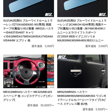
SUZUKI汎用01 ブルーワイドルームミラ
SUZUKI汎用02 ブルーワイドルームミラ
ーレンズ[TOKAIDENSO 001専用] 両面
ーレンズ [ICHIKOH 8244専用] 両面テー
テープ付属/貼り付け装着 -MR31S ハスラ
プ付属/貼り付け装着 -JB74W/JB43Wジ
ー/DA63T/DA65T キャリ
ムニーシエラ/スイフトスポーツ
イ/DA18W/DA17W/DA18V/DA17V/DA64
ZC33S/X-BEE/イグニス/ソリオ
V/DA64W エブリィ 他
MA26S/MA36S/MA46S/JB23ジムニー
通常価格
3,000円
通常価格
3,000円
MR31S/MR41Sハスラー MK32S/MK42S
MR52S/MR92S ハスラー
スペーシア 他 コンビステアリング [ガン
MH85S/MH95S/MH55S/MH35S ワゴンR
グリップ]
ドアハンドルカバー [ハーフタイプ] 8ピ
ース ステンレス製 全2色
通常価格
30,000円〜
通常価格
5,500円〜