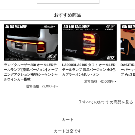
おすすめ商品
ランドクルーザー250 オールLEDテ
LA900S/LA910S タフト オールLED
DA63T/
ールランプ [流星バージョン] オープ
テールランプ 流星バージョン 全3色
ーパーキ
ニングアクション機能/シーケンシャ
カプラーオン/ボルトオン
プ Ver.
ルウインカー搭載
通常価格
42,000円〜
通常価格
72,000円〜
すべてのおすすめ商品を見る
カート
カートは空です