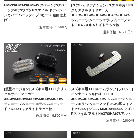
MK53S/MK94S/MK54S スペーシア/スペ
[スプレッドアクション] スズキ車用 LED
ーシアギア/ワゴンRスマイル ドアハンド
クリスタルサイドマーカー
ルカバー ハーフタイプ 8ピース 鏡面仕上
JB23W/JB64W/JB74W/JB43W/JC74W
げ
ジムニー/ジムニーシエラ/ジムニーノマ
ド・DA63Tキャリイトラック他
通常価格
5,500円
通常価格
6,500円〜
[流星バージョン] スズキ車用 LED クリス
スズキ車用 LEDルームランプ [フロント]
タルサイドマーカー
インナーメッキ仕様 56LED
JB23W/JB64W/JB74W/JB43W/JC74W
JB64W/JB74W/JC74W ジムニー/ジムニ
ジムニー/ジムニーシエラ/ジムニーノマ
ーシエラ/ジムニーノマド ZC#3系スイフ
ド・DA63Tキャリイトラック他
ト FF21Sイグニス MX91S/MX81S ワゴン
Rスマイル アルトHA37S/HA97Sアルト
通常価格
6,500円〜
通常価格
3,900円