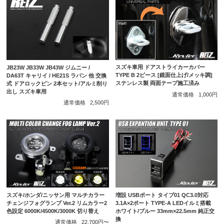
スズキ車用 ドアストライカーカバー
JB23W JB33W JB43W ジムニー /
TYPE B 2ピース [鏡面仕上げ/メッキ調]
DA63T キャリイ / HE21S ラパン 他 交換
ステンレス製 両面テープ施工済み
式 ドアロックピン 2本セット/アルミ削り
出し スズキ車用
通常価格
1,000円
通常価格
2,500円
スズキ/ホンダ/ニッサン用 マルチカラー
増設 USBポート タイプ01 QC3.0対応
チェンジフォグランプ Ver.2 リムカラー2
3.1A×2ポート TYPE-A LEDイルミ搭載
色設定 6000K/4500K/3000K 切り替え
ホワイト/ブルー 33mm×22.5mm 純正交
換
通常価格
22,700円〜