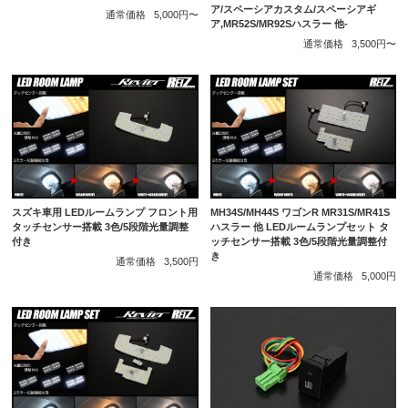
ア/スペーシアカスタム/スペーシアギ
通常価格
5,000円〜
ア,MR52S/MR92Sハスラー 他-
通常価格
3,500円〜
スズキ車用 LEDルームランプ フロント用
MH34S/MH44S ワゴンR MR31S/MR41S
タッチセンサー搭載 3色/5段階光量調整
ハスラー 他 LEDルームランプセット タ
付き
ッチセンサー搭載 3色/5段階光量調整付
き
通常価格
3,500円
通常価格
5,000円