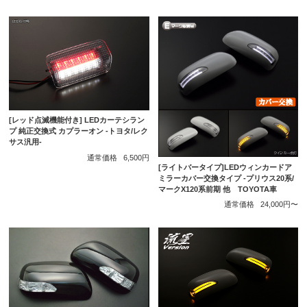
[レッド点滅機能付き] LEDカーテシラン
プ 純正交換式 カプラーオン -トヨタ/レク
サス汎用-
通常価格
6,500円
[ライトバータイプ]LEDウィンカードア
ミラーカバー交換タイプ -プリウス20系/
マークX120系前期 他 TOYOTA車
通常価格
24,000円〜