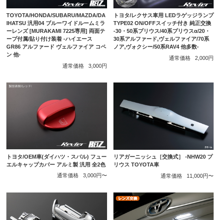
TOYOTA/HONDA/SUBARU/MAZDA/DA
トヨタ/レクサス車用 LEDラゲッジランプ
IHATSU 汎用04 ブルーワイドルームミラ
TYPE02 ON/OFFスイッチ付き 純正交換
ーレンズ [MURAKAMI 7225専用] 両面テ
-30・50系プリウス/40系プリウスα/20・
ープ付属/貼り付け装着 -ハイエース
30系アルファード,ヴェルファイア/70系
GR86 アルファード ヴェルファイア コペ
ノア,ヴォクシー/50系RAV4 他多数-
ン 他-
通常価格
2,000円
通常価格
3,000円
トヨタ/OEM車(ダイハツ・スバル) フュー
リアガーニッシュ［交換式］ -NHW20 プ
エルキャップカバー アルミ製 汎用 全2色
リウス TOYOTA車
通常価格
3,000円〜
通常価格
11,000円〜