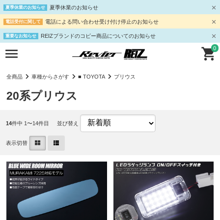
夏季休業のお知らせ
夏季休業のお知らせ
電話による問い合わせ受け付け停止のお知らせ
電話受付に関して
REIZブランドのコピー商品についてのお知らせ
重要なお知らせ
0
全商品
車種からさがす
■ TOYOTA
プリウス
20系プリウス
14
件中 1〜14件目
並び替え
表示切替