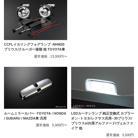
CCFLイカリングフォグランプ -NHW20
プリウス/クルーガー後期 他 TOYOTA車
通常価格
13,000円〜
ルームミラーカバー -TOYOTA / HONDA
LEDカーテシランプ 純正交換式 カプラー
/ SUBARU / MAZDA車 汎用
オン -トヨタ/レクサス汎用--30プリウス/
プリウスα/20系アルファード/ヴェルファ
通常価格
5,000円〜
イア 他
通常価格
5,500円