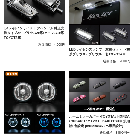
[メッキ]インサイド ドアハンドル 純正交
換タイプ2P -プリウス20系/アイシス10系
TOYOTA車
通常価格
4,000円
LEDライセンスランプ 左右セット -30
系プリウス / プリウスα 他 TOYOTA車
通常価格
6,000円
ルームミラーカバー -TOYOTA / HONDA
/ SUBARU / MAZDA / DAIHATSU車 汎用
計6色設定 [murakami7225専用設計]
通常価格
3,800円〜