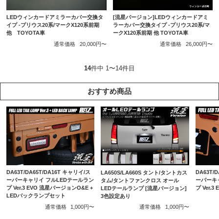
LEDウィンカードアミラーカバー交換タ
[流星バージョン]LEDウィンカードアミ
イプ -プリウス20系/マークX120系前期
ラーカバー交換タイプ -プリウス20系/マ
他 TOYOTA車
ークX120系前期 他 TOYOTA車
通常価格
20,000円〜
通常価格
26,000円〜
14
件中 1〜14件目
おすすめ商品
DA63T/DA65T/DA16T キャリイ/ス
DA63T/
LA650S/LA660S タント/タントカス
ーパーキャリイ フルLEDテールラン
ーパーキ
タム/タントファンクロス オール
プ Ver.3 EVO 流星バージョンO&E +
プ Ver.
LEDテールランプ [流星バージョン]
LEDバックランプセット
3色設定あり
通常価格
1,000円〜
通常価格
1,000円〜