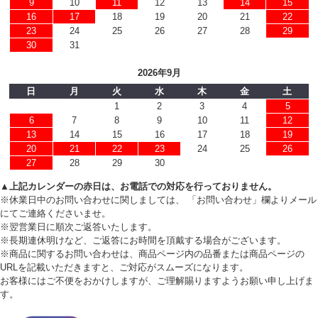
9
10
11
12
13
14
15
16
17
18
19
20
21
22
23
24
25
26
27
28
29
30
31
2026年9月
日
月
火
水
木
金
土
1
2
3
4
5
6
7
8
9
10
11
12
13
14
15
16
17
18
19
20
21
22
23
24
25
26
27
28
29
30
▲上記カレンダーの赤日は、お電話での対応を行っておりません。
※休業日中のお問い合わせに関しましては、 「お問い合わせ」欄よりメール
にてご連絡くださいませ。
※翌営業日に順次ご返答いたします。
※長期連休明けなど、ご返答にお時間を頂戴する場合がございます。
※商品に関するお問い合わせは、商品ページ内の品番または商品ページの
URLを記載いただきますと、ご対応がスムーズになります。
お客様にはご不便をおかけしますが、ご理解賜りますようお願い申し上げま
す。