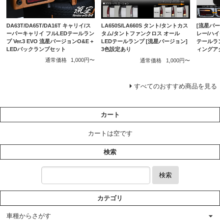
DA63T/DA65T/DA16T キャリイ/ス
[流星バージ
LA650S/LA660S タント/タントカス
ーパーキャリイ フルLEDテールラン
レー/ハイ
タム/タントファンクロス オール
プ Ver.3 EVO 流星バージョンO&E +
テールラ
LEDテールランプ [流星バージョン]
LEDバックランプセット
ィングア
3色設定あり
通常価格
1,000円〜
通常価格
1,000円〜
すべてのおすすめ商品を見る
カート
カートは空です
検索
検索
カテゴリ
車種からさがす