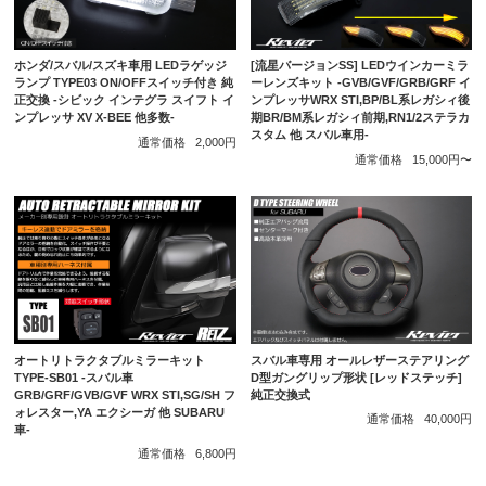
ホンダ/スバル/スズキ車用 LEDラゲッジ
[流星バージョンSS] LEDウインカーミラ
ランプ TYPE03 ON/OFFスイッチ付き 純
ーレンズキット -GVB/GVF/GRB/GRF イ
正交換 -シビック インテグラ スイフト イ
ンプレッサWRX STI,BP/BL系レガシィ後
ンプレッサ XV X-BEE 他多数-
期BR/BM系レガシィ前期,RN1/2ステラカ
スタム 他 スバル車用-
通常価格
2,000円
通常価格
15,000円〜
オートリトラクタブルミラーキット
スバル車専用 オールレザーステアリング
TYPE-SB01 -スバル車
D型ガングリップ形状 [レッドステッチ]
GRB/GRF/GVB/GVF WRX STI,SG/SH フ
純正交換式
ォレスター,YA エクシーガ 他 SUBARU
通常価格
40,000円
車-
通常価格
6,800円