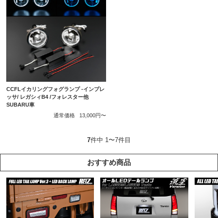
CCFLイカリングフォグランプ -インプレ
ッサ/ レガシィB4 /フォレスター他
SUBARU車
通常価格
13,000円〜
7
件中 1〜7件目
おすすめ商品