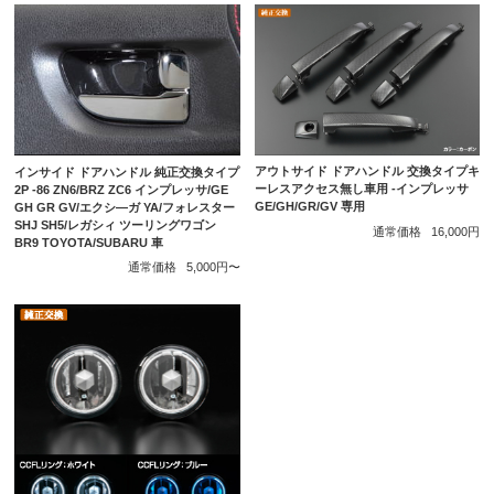
アウトサイド ドアハンドル 交換タイプキ
インサイド ドアハンドル 純正交換タイプ
ーレスアクセス無し車用 -インプレッサ
2P -86 ZN6/BRZ ZC6 インプレッサ/GE
GE/GH/GR/GV 専用
GH GR GV/エクシ―ガ YA/フォレスター
SHJ SH5/レガシィ ツーリングワゴン
通常価格
16,000円
BR9 TOYOTA/SUBARU 車
通常価格
5,000円〜