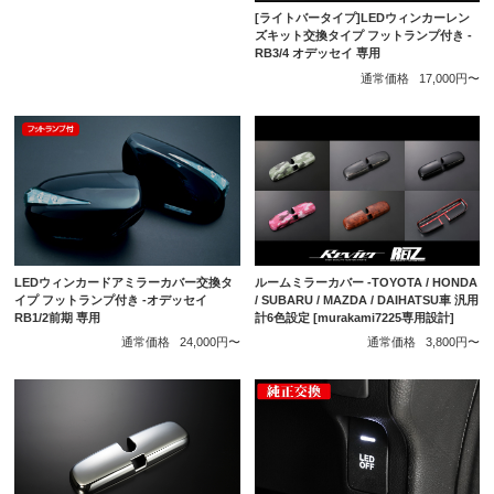
[ライトバータイプ]LEDウィンカーレン
ズキット交換タイプ フットランプ付き -
RB3/4 オデッセイ 専用
通常価格
17,000円〜
LEDウィンカードアミラーカバー交換タ
ルームミラーカバー -TOYOTA / HONDA
イプ フットランプ付き -オデッセイ
/ SUBARU / MAZDA / DAIHATSU車 汎用
RB1/2前期 専用
計6色設定 [murakami7225専用設計]
通常価格
24,000円〜
通常価格
3,800円〜