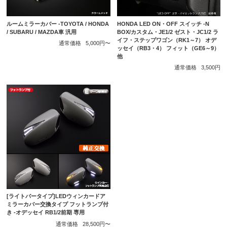
ルームミラーカバー -TOYOTA / HONDA
HONDA LED ON・OFF スイッチ -N
/ SUBARU / MAZDA車 汎用
BOX/カスタム・JE1/2 ゼスト・JC1/2 ラ
イフ・ステップワゴン（RK1～7） オデ
通常価格
5,000円〜
ッセイ（RB3・4） フィット（GE6～9）
他
通常価格
3,500円
[ライトバータイプ]LEDウィンカードア
ミラーカバー交換タイプ フットランプ付
き -オデッセイ RB1/2前期 専用
通常価格
28,500円〜