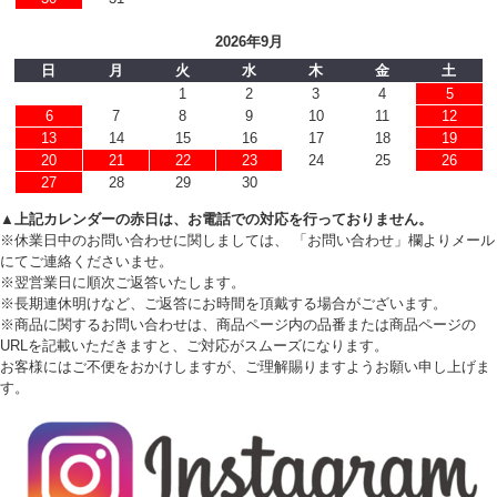
2026年9月
日
月
火
水
木
金
土
1
2
3
4
5
6
7
8
9
10
11
12
13
14
15
16
17
18
19
20
21
22
23
24
25
26
27
28
29
30
▲上記カレンダーの赤日は、お電話での対応を行っておりません。
※休業日中のお問い合わせに関しましては、 「お問い合わせ」欄よりメール
にてご連絡くださいませ。
※翌営業日に順次ご返答いたします。
※長期連休明けなど、ご返答にお時間を頂戴する場合がございます。
※商品に関するお問い合わせは、商品ページ内の品番または商品ページの
URLを記載いただきますと、ご対応がスムーズになります。
お客様にはご不便をおかけしますが、ご理解賜りますようお願い申し上げま
す。