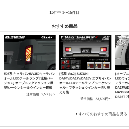
15
件中 1〜15件目
おすすめ商品
E26系 キャラバン/NV350キャラバン
[流星 Ver.2] SUZUKI
[オープニ
オールLEDテールランプ [流星バー
DA64V/DA17V/DA18V エブリイバン
LEDウ
ジョン] オープニングアクション機
オールLEDテールランプ シーケンシ
ミラーカバ
能/シーケンシャルウインカー搭載
ャル⇔フラッシュウインカー切り替
DA17W/
え可能
MA36S
通常価格
2,500円〜
DA16T
通常価格
33,500円〜
すべてのおすすめ商品を見る