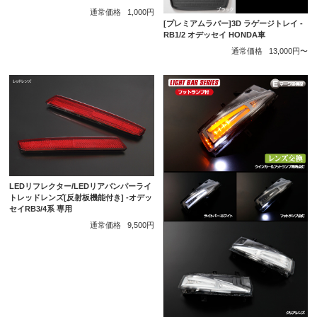
通常価格
1,000円
[プレミアムラバー]3D ラゲージトレイ -
RB1/2 オデッセイ HONDA車
通常価格
13,000円〜
LEDリフレクター/LEDリアバンパーライ
トレッドレンズ[反射板機能付き] -オデッ
セイRB3/4系 専用
通常価格
9,500円