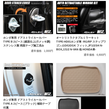
ホンダ車用 ドアストライカーカバー
オートリトラクタブルミラーキット
TYPE B 2ピース [鏡面仕上げ/メッキ調]
TYPE-HD01ホンダ車 -RG/RP ステップワ
ステンレス製 両面テープ施工済み
ゴン,GD/GE/GK フィット,JF1/2/3/4 N-
BOX,JJ1/2 N-VAN 他 HONDA車-
通常価格
1,000円
通常価格
6,800円
ホンダ車用 ドアストライカーカバー
TYPE A 2ピース [ブラック] 補助テープ
付属