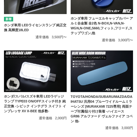
ホンダ車用 フューエルキャップカバー ア
ルミ合金製 全2色 N-BOX,N-VAN,N-
ホンダ車用 LEDライセンスランプ 純正交
WGN,N-ONE,S660,フィット,フリード,ス
換 高輝度18LED
テップワゴン,他
通常価格
3,500円〜
通常価格
3,000円〜
ホンダ/スバル/スズキ車用 LEDラゲッジ
TOYOTA/HONDA/SUBARU/MAZDA/DA
ランプ TYPE03 ON/OFFスイッチ付き 純
IHATSU 汎用04 ブルーワイドルームミラ
正交換 -シビック インテグラ スイフト イ
ーレンズ [MURAKAMI 7225専用] 両面テ
ンプレッサ XV X-BEE 他多数-
ープ付属/貼り付け装着 -ハイエース
GR86 アルファード ヴェルファイア コペ
通常価格
2,000円
ン 他-
通常価格
3,000円