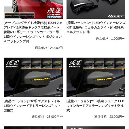
[オープニングライト機能付き] RZ34フェ
[流星バージョン4] LEDウインカーレンズ
アレディZ/P15系キックス/E12系ノート
KIT 流星Ver ウェルカムライト付 -E52系
後期/ZE1系リーフ ウインカーミラー用
エルグランド 他-
LEDウインカーレンズキット ポジション
通常価格
1,000円〜
＆フットランプ付
通常価格
23,000円
[流星バージョン]T32系 エクストレイル
[流星バージョン]Y15 後期 ジューク LED
LEDウインカードアミラーレンズキット
ウインカードアミラーレンズキット交換
交換式
式
通常価格
23,000円〜
通常価格
23,000円〜