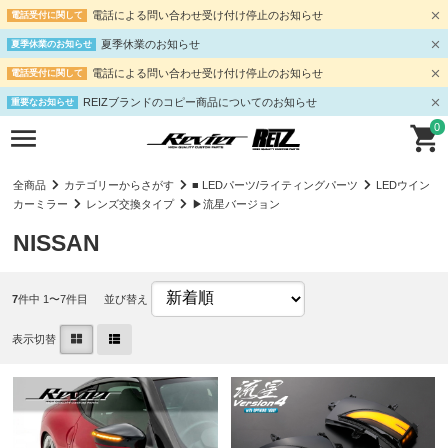
電話による問い合わせ受け付け停止のお知らせ
電話受付に関して
夏季休業のお知らせ
夏季休業のお知らせ
電話による問い合わせ受け付け停止のお知らせ
電話受付に関して
REIZブランドのコピー商品についてのお知らせ
重要なお知らせ
0
全商品
カテゴリーからさがす
■ LEDパーツ/ライティングパーツ
LEDウイン
カーミラー
レンズ交換タイプ
▶流星バージョン
NISSAN
7
件中 1〜7件目
並び替え
表示切替