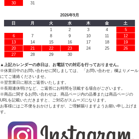
30
31
2026年9月
日
月
火
水
木
金
土
1
2
3
4
5
6
7
8
9
10
11
12
13
14
15
16
17
18
19
20
21
22
23
24
25
26
27
28
29
30
▲上記カレンダーの赤日は、お電話での対応を行っておりません。
※休業日中のお問い合わせに関しましては、 「お問い合わせ」欄よりメール
にてご連絡くださいませ。
※翌営業日に順次ご返答いたします。
※長期連休明けなど、ご返答にお時間を頂戴する場合がございます。
※商品に関するお問い合わせは、商品ページ内の品番または商品ページの
URLを記載いただきますと、ご対応がスムーズになります。
お客様にはご不便をおかけしますが、ご理解賜りますようお願い申し上げま
す。