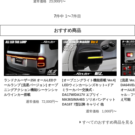
通常価格
23,000円〜
7
件中 1〜7件目
おすすめ商品
ランドクルーザー250 オールLEDテ
[オープニングライト機能搭載 Ver.4]
[流星 Ver.
ールランプ [流星バージョン] オープ
LEDウィンカーレンズキット+ドア
DA64V/
ニングアクション機能/シーケンシャ
ミラーカバー交換式 -
オールL
ルウインカー搭載
DA17W/DA17V エブリイ・
ャル⇔フ
MA36S/MA46S ソリオバンディット
え可能
通常価格
72,000円〜
DA16T 7型以降 キャリイ 他
通常価格
1,000円〜
すべてのおすすめ商品を見る