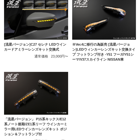
[流星バージョン]C27 セレナ LEDウイン
※Ver.4に移行の為販売 [流星バージョ
カードアミラーレンズキット交換式
ン]LEDウィンカーレンズキット交換タイ
プ フットランプ付き -Y51 フーガ/Y51シ
通常価格
23,000円〜
ーマ/V37スカイライン NISSAN車
「流星バージョン」 P15系キックス/E12
系ノート後期/ZE1系リーフ ウインカーミ
ラー用LEDウインカーレンズキット ポジ
ション＆フットランプ付