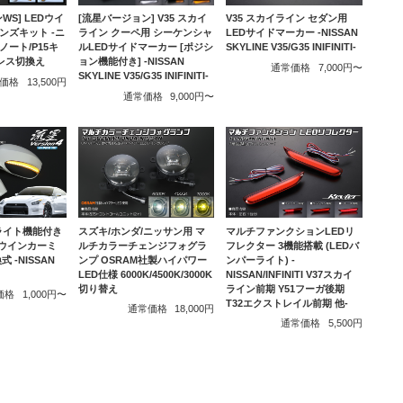
WS] LEDウイ
[流星バージョン] V35 スカイ
V35 スカイライン セダン用
ンズキット -ニ
ライン クーペ用 シーケンシャ
LEDサイドマーカー -NISSAN
ノート/P15キ
ルLEDサイドマーカー [ポジシ
SKYLINE V35/G35 INIFINITI-
ヤレス切換え
ョン機能付き] -NISSAN
通常価格
7,000円〜
SKYLINE V35/G35 INIFINITI-
価格
13,500円
通常価格
9,000円〜
ライト機能付き
スズキ/ホンダ/ニッサン用 マ
マルチファンクションLEDリ
LEDウインカーミ
ルチカラーチェンジフォグラ
フレクター 3機能搭載 (LEDバ
 -NISSAN
ンプ OSRAM社製ハイパワー
ンパーライト) -
LED仕様 6000K/4500K/3000K
NISSAN/INFINITI V37スカイ
切り替え
ライン前期 Y51フーガ後期
価格
1,000円〜
T32エクストレイル前期 他-
通常価格
18,000円
通常価格
5,500円