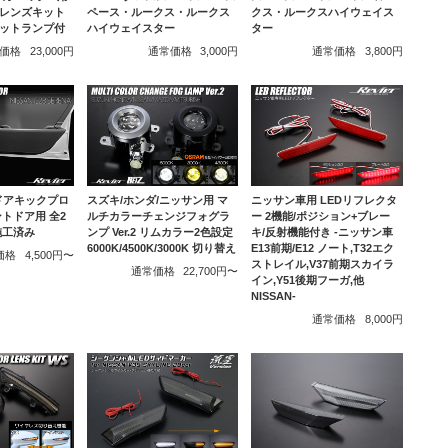
ペース・ルークス・ルークス
クス・ルークスハイウェイス
ーレンズキット
ハイウェイスター
ター
ットランプ付
通常価格
3,000円
通常価格
3,800円
価格
23,000円
 ドアキックプロ
スズキ/ホンダ/ニッサン用 マ
ニッサン車用 LEDリフレクタ
トドア用 全2
ルチカラーチェンジフォグラ
ー 2機能/ポジション+ブレー
施工済み
ンプ Ver.2 リムカラー2色設定
キ/反射機能付き -ニッサン車
6000K/4500K/3000K 切り替え
E13前期/E12 ノート,T32エク
価格
4,500円〜
ストレイル,V37前期スカイラ
通常価格
22,700円〜
イン,Y51後期フーガ,他
NISSAN-
通常価格
8,000円