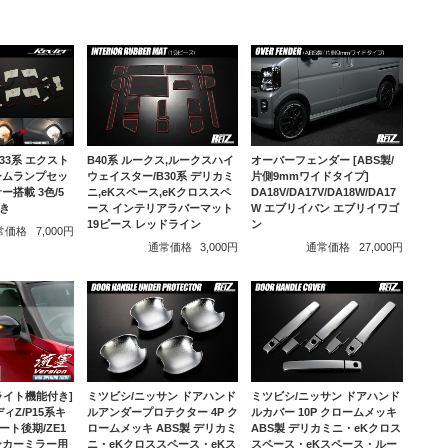
T33系 エクスト
B40系 ルークス,ルークスハイ
オーバーフェンダー [ABS製/
ルームランプセッ
ウェイスター/B30系 デリカミ
片側9mmワイドタイプ]
ー搭載 3色/5
ニ,eKスペース,eKクロススペ
DA18V/DA17V/DA18W/DA17
き
ース インテリアラバーマット
W エブリイバン エブリイワゴ
19ピース レッドライン
ン
常価格
7,000円
通常価格
3,000円
通常価格
27,000円
ミツビシ/ニッサン ドアハンド
ミツビシ/ニッサン ドアハンド
ライト機能付き]
ルアンダープロテクター 4P ク
ルカバー 10P クロームメッキ
ィZ/P15系キ
ロームメッキ ABS製 デリカミ
ABS製 デリカミニ・eKクロス
ート後期/ZE1
ニ・eKクロススペース・eKス
スペース・eKスペース・ルー
ンカーミラー用