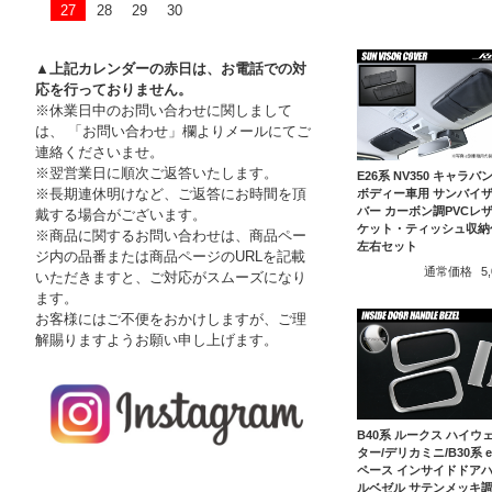
27
28
29
30
▲上記カレンダーの赤日は、お電話での対
応を行っておりません。
※休業日中のお問い合わせに関しまして
は、 「お問い合わせ」欄よりメールにてご
連絡くださいませ。
※翌営業日に順次ご返答いたします。
E26系 NV350 キャラバ
※長期連休明けなど、ご返答にお時間を頂
ボディー車用 サンバイ
バー カーボン調PVCレザ
戴する場合がございます。
ケット・ティッシュ収納
※商品に関するお問い合わせは、商品ペー
左右セット
ジ内の品番または商品ページのURLを記載
通常価格
5
いただきますと、ご対応がスムーズになり
ます。
お客様にはご不便をおかけしますが、ご理
解賜りますようお願い申し上げます。
B40系 ルークス ハイウ
ター/デリカミニ/B30系 
ペース インサイドドア
ルベゼル サテンメッキ調