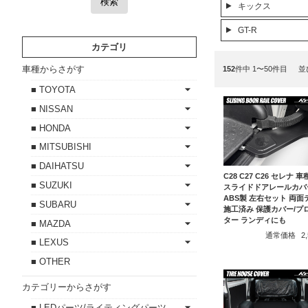
検索
キックス
GT-R
カテゴリ
車種からさがす
152
件中 1〜50件目
並
■ TOYOTA
■ NISSAN
■ HONDA
■ MITSUBISHI
■ DAIHATSU
C28 C27 C26 セレナ 
■ SUZUKI
スライドドアレールカバ
ABS製 左右セット 両面
■ SUBARU
施工済み 保護カバー/プ
ター ランディにも
■ MAZDA
通常価格
2
■ LEXUS
■ OTHER
カテゴリーからさがす
■ LEDパーツ/ライティングパーツ