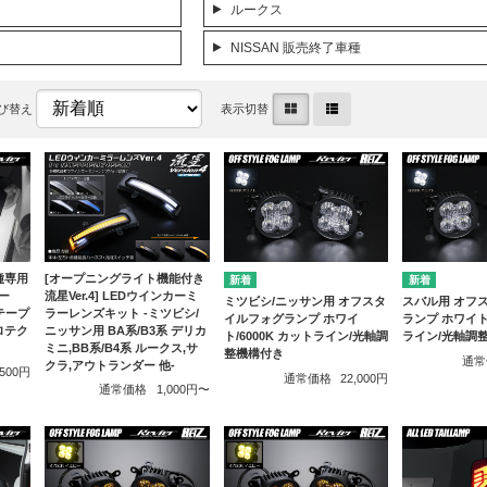
ルークス
NISSAN 販売終了車種
び替え
表示切替
車種専用
[オープニングライト機能付き
ー
流星Ver.4] LEDウインカーミ
ミツビシ/ニッサン用 オフスタ
スバル用 オフ
テープ
ラーレンズキット -ミツビシ/
イルフォグランプ ホワイ
ランプ ホワイト/
ロテク
ニッサン用 BA系/B3系 デリカ
ト/6000K カットライン/光軸調
ライン/光軸調
ミニ,BB系/B4系 ルークス,サ
整機構付き
通常
クラ,アウトランダー 他-
,500円
通常価格
22,000円
通常価格
1,000円〜