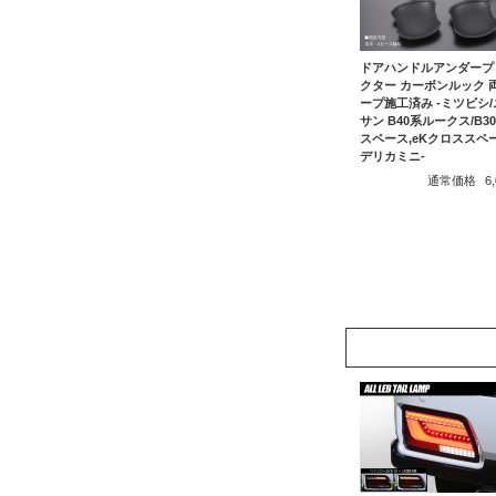
ドアハンドルアンダープ
クター カーボンルック 
ープ施工済み -ミツビシ/
サン B40系ルークス/B3
スペース,eKクロススペー
デリカミニ-
通常価格
6