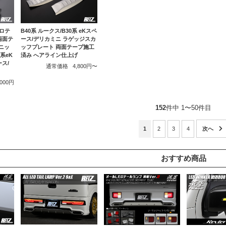
ロテ
B40系 ルークス/B30系 eKスペ
両面テ
ース/デリカミニ ラゲッジスカ
ニッ
ッフプレート 両面テープ施工
0系eK
済み へアライン仕上げ
ス/
通常価格
4,800円〜
,000円
152
件中 1〜50件目
1
2
3
4
おすすめ商品