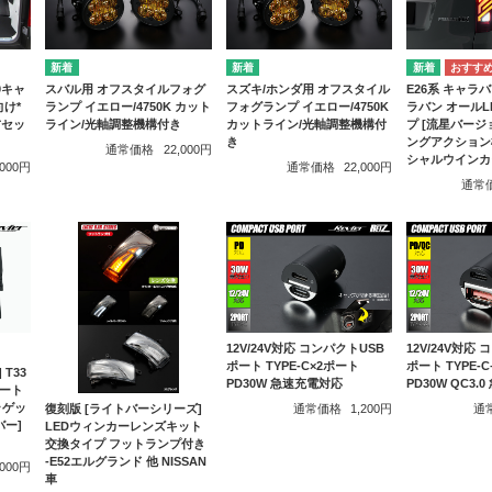
0キャ
スバル用 オフスタイルフォグ
スズキ/ホンダ用 オフスタイル
E26系 キャラバ
向け*
ランプ イエロー/4750K カット
フォグランプ イエロー/4750K
ラバン オール
右セッ
ライン/光軸調整機構付き
カットライン/光軸調整機構付
プ [流星バージ
き
ングアクション
通常価格
22,000円
シャルウインカ
,000円
通常価格
22,000円
通常
12V/24V対応 コンパクトUSB
12V/24V対応
ポート TYPE-C×2ポート
ポート TYPE-C
 T33
PD30W 急速充電対応
PD30W QC3
シート
ラゲッ
通常価格
1,200円
通
復刻版 [ライトバーシリーズ]
バー]
LEDウィンカーレンズキット
交換タイプ フットランプ付き
-E52エルグランド 他 NISSAN
,000円
車