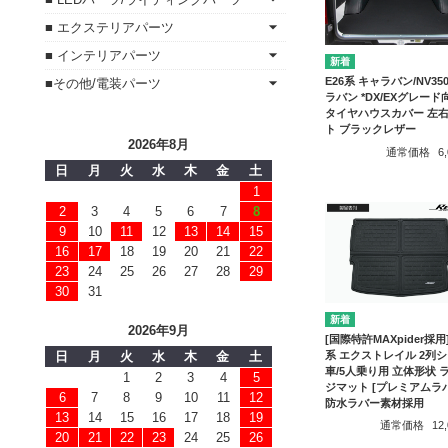
■ エクステリアパーツ
■ インテリアパーツ
E26系 キャラバン/NV35
■その他/電装パーツ
ラバン *DX/EXグレード
タイヤハウスカバー 左
ト ブラックレザー
2026年8月
通常価格
6
日
月
火
水
木
金
土
1
2
3
4
5
6
7
8
9
10
11
12
13
14
15
16
17
18
19
20
21
22
23
24
25
26
27
28
29
30
31
2026年9月
[国際特許MAXpider採用]
系 エクストレイル 2列
日
月
火
水
木
金
土
車/5人乗り用 立体形状 
1
2
3
4
5
ジマット [プレミアムラ
6
7
8
9
10
11
12
防水ラバー素材採用
13
14
15
16
17
18
19
通常価格
12
20
21
22
23
24
25
26