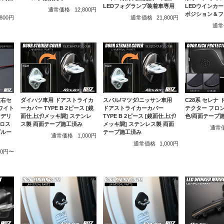
LEDフォグランプ装着車専用
LEDウインカ
通常価格
12,800円
ポジション＆フ
,800円
通常価格
21,800円
通常
左右セ
ダイハツ車用 ドアストライカ
スバル/マツダ/ニッサン車用
C28系 セレナ
ホワイト
ーカバー TYPE B 2ピース [鏡
ドアストライカーカバー
テクター フロン
5 デリ
面仕上げ/メッキ調] ステンレ
TYPE B 2ピース [鏡面仕上げ/
色/両面テープ
クロス
ス製 両面テープ施工済み
メッキ調] ステンレス製 両面
通常
ズルー
テープ施工済み
通常価格
1,000円
通常価格
1,000円
000円〜