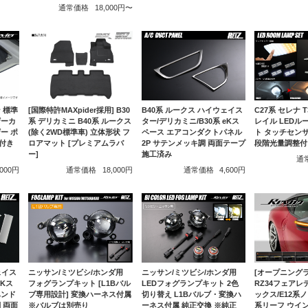
通常価格
18,000円〜
ン 標準
B40系 ルークス ハイウェイス
C27系 セレナ 
[国際特許MAXpider採用] B30
ザーカ
ター/デリカミニ/B30系 eKス
レイル LED
系 デリカミニ B40系 ルークス
ー ポ
ペース エアコンダクトパネル
ト タッチセンサ
(除く2WD標準車) 立体形状 フ
付き
2P サテンメッキ調 両面テープ
段階光量調整付
ロアマット [プレミアムラバ
施工済み
ー]
通
,000円
通常価格
4,600円
通常価格
18,000円
ェイス
ニッサン/ミツビシ/ホンダ用
ニッサン/ミツビシ/ホンダ用
[オープニング
eKス
フォグランプキット [L1Bバル
LEDフォグランプキット 2色
RZ34フェアレデ
ハンド
ブ専用設計] 変換ハーネス付属
切り替え L1Bバルブ・変換ハ
ックス/E12系ノ
 両面
※バルブは別売り
ーネス付属 純正交換 ※純正
系リーフ ウイ