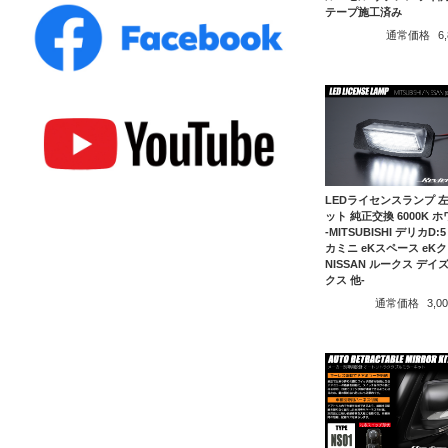
テープ施工済み
通常価格
6
LEDライセンスランプ 
ット 純正交換 6000K 
-MITSUBISHI デリカD:
カミニ eKスペース eK
NISSAN ルークス デイ
クス 他-
通常価格
3,