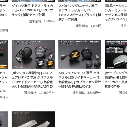
ダイハツ車用 ドアストライカ
スバル/マツダ/ニッサン車用
ラー
[流星バージョン
ーカバー TYPE A 2ピース [ブ
ドアストライカーカバー
ッサン
ンカーミラーレ
ラック] 補助テープ付属
TYPE A 2ピース [ブラック] 補
E0 リ
ッサン E12後期
助テープ付属
ックス- ワイ
通常価格
1,000円
通常価格
1,000円
通常
,800円
スカイ
[ポジション機能付き] Z34 フ
Z34 フェアレディZ 専用 クリ
[オープニング
ンシャ
ェアレディZ 専用 クリスタル
スタルLEDサイドマーカー [2
流星Ver.4] 
ポジシ
LEDサイドマーカー [2色設定
色設定あり] カプラーオン設計
ラー カバー交換式
あり] -NISSAN FAIRLADY Z-
-NISSAN FAIRLADY Z-
R35 GT-R-
ITI-
通常価格
12,800円〜
通常価格
8,800円〜
通常
000円〜