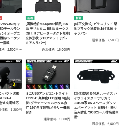
ン/NV350キャ
[純正交換式] ガラスリッド 梨
[国際特許MAXpider採用] BA
LEDテールラン
地ブラック塗装仕上げ E26 キ
系 デリカミニ BB系 ルークス
ョン] オープニ
ャラバン
(除くリアヒーターダクト無車)
機能/シーケン
立体形状 フロアマット [プレ
通常価格
7,500円
ー搭載
ミアムラバー]
価格
2,500円〜
通常価格
18,000円
 コンパクトUSB
ミニUSBアンビエントライト
[立体成型] B40系 ルークス ハ
+USB-A
TYPE-C 高輝度LED採用 8色切
イウェイスター/デリカミ
.0 急速充電対応
替+グラデーション/ホタル点
ニ/B30系 eKスペース ダッシ
灯 180°角度調整/メモリー機能
ュボードマット 日焼け・映り
常価格
1,200円
付き
込み防止 *SOSコール非装備車
用*
通常価格
1,000円
通常価格
6,000円