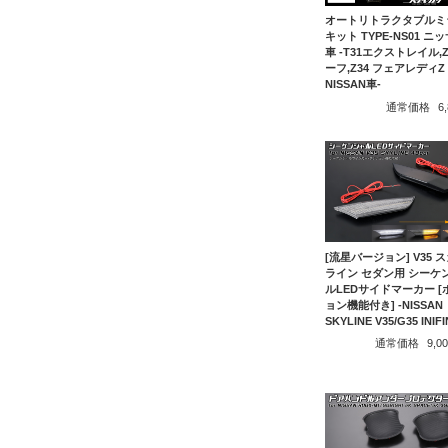
オートリトラクタブルミ
キット TYPE-NS01 ニ
車 -T31エクストレイル,Z
ーフ,Z34 フェアレディZ
NISSAN車-
通常価格
6
[流星バージョン] V35 
ライン セダン用 シーケ
ルLEDサイドマーカー [
ョン機能付き] -NISSAN
SKYLINE V35/G35 INIFIN
通常価格
9,