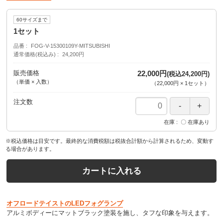
60サイズまで
1セット
品番
FOG-V-15300109Y-MITSUBISHI
通常価格(税込み)
24,200円
販売価格
22,000円
(税込24,200円)
（単価 × 入数）
（
22,000円
×
1
セット
）
注文数
在庫
〇 在庫あり
※税込価格は目安です。最終的な消費税額は税抜合計額から計算されるため、変動す
る場合があります。
カートに入れる
オフロードテイストのLEDフォグランプ
アルミボディーにマットブラック塗装を施し、タフな印象を与えます。