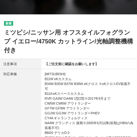
ミツビシ/ニッサン用 オフスタイルフォグラン
プ イエロー/4750K カットライン/光軸調整機構
付き
注意事項
【ご注文前に確認をお願いします】
対応車種
[MITSUBISHI]
B11W eKカスタム
B34W B35W B37W B38W eKクロス ※eKクロスEV装着不
可
B11A eKスペースカスタム
RVR GA3W GA4W 1型2型※2017年9月まで
CW5W CW6W アウトランダー
GF7W GF8W アウトランダー
GG2W GG3W アウトランダーPHEV
CY4A ギャランフォルティス
NA4W グランディス 後期※2005年6月以降(前期はHB4の為
装着不可)
BM20 デリカD:3