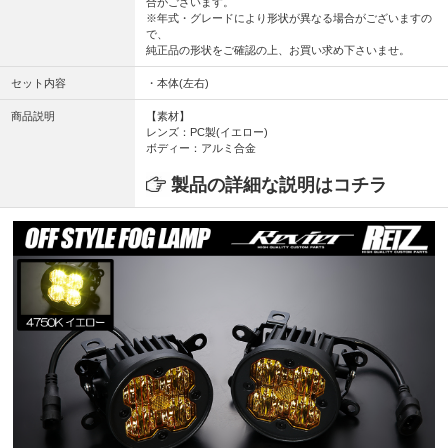
合がございます。
※年式・グレードにより形状が異なる場合がございますの
で、
純正品の形状をご確認の上、お買い求め下さいませ。
セット内容
・本体(左右)
商品説明
【素材】
レンズ：PC製(イエロー)
ボディー：アルミ合金
製品の詳細な説明はコチラ