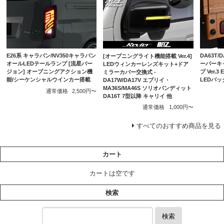
E26系 キャラバン/NV350キャラバン
DA63T/
[オープニングライト機能搭載 Ver.4]
オールLEDテールランプ [流星バー
ーパーキ
LEDウィンカーレンズキット+ドア
ジョン] オープニングアクション機
プ Ver.
ミラーカバー交換式 -
能/シーケンシャルウインカー搭載
LEDバ
DA17W/DA17V エブリイ・
MA36S/MA46S ソリオバンディット
通常価格
2,500円〜
DA16T 7型以降 キャリイ 他
通常価格
1,000円〜
すべてのおすすめ商品を見る
カート
カートは空です
検索
検索