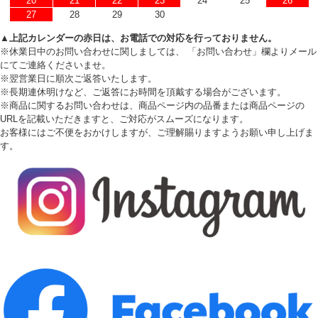
20
21
22
23
24
25
26
27
28
29
30
▲上記カレンダーの赤日は、お電話での対応を行っておりません。
※休業日中のお問い合わせに関しましては、 「お問い合わせ」欄よりメール
にてご連絡くださいませ。
※翌営業日に順次ご返答いたします。
※長期連休明けなど、ご返答にお時間を頂戴する場合がございます。
※商品に関するお問い合わせは、商品ページ内の品番または商品ページの
URLを記載いただきますと、ご対応がスムーズになります。
お客様にはご不便をおかけしますが、ご理解賜りますようお願い申し上げま
す。