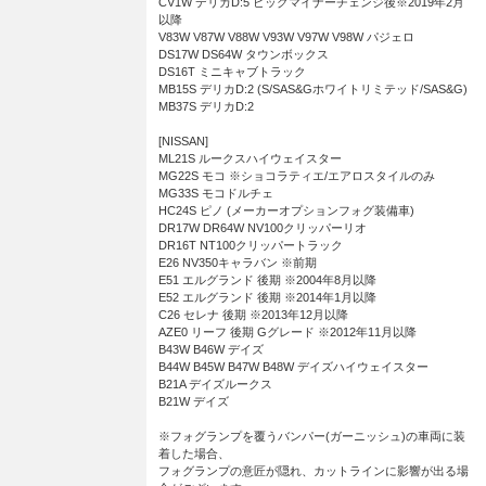
CV1W デリカD:5 ビッグマイナーチェンジ後※2019年2月
以降
V83W V87W V88W V93W V97W V98W パジェロ
DS17W DS64W タウンボックス
DS16T ミニキャブトラック
MB15S デリカD:2 (S/SAS&Gホワイトリミテッド/SAS&G)
MB37S デリカD:2
[NISSAN]
ML21S ルークスハイウェイスター
MG22S モコ ※ショコラティエ/エアロスタイルのみ
MG33S モコドルチェ
HC24S ピノ (メーカーオプションフォグ装備車)
DR17W DR64W NV100クリッパーリオ
DR16T NT100クリッパートラック
E26 NV350キャラバン ※前期
E51 エルグランド 後期 ※2004年8月以降
E52 エルグランド 後期 ※2014年1月以降
C26 セレナ 後期 ※2013年12月以降
AZE0 リーフ 後期 Gグレード ※2012年11月以降
B43W B46W デイズ
B44W B45W B47W B48W デイズハイウェイスター
B21A デイズルークス
B21W デイズ
※フォグランプを覆うバンパー(ガーニッシュ)の車両に装
着した場合、
フォグランプの意匠が隠れ、カットラインに影響が出る場