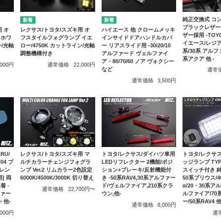
純正交換式 コ
ブラックレザー
 オ
レクサス/トヨタ/スズキ用 オ
ハイエース 他 クロームメッキ
ザー採用 -TOYO
 ホワ
フスタイルフォグランプ イエ
インサイドドアハンドルカバ
イエース/レジア
ン/光軸
ロー/4750K カットライン/光軸
ー リアスライド用 -30/20/10
系/30系 アルフ
調整機構付き
アルファード ヴェルファイ
系アクア 他 -
ア・80/70/60 ノア ヴォクシー
,000円
通常価格
22,000円
など
通常
通常価格
3,500円
レクサス/トヨタ/スズキ用 マ
RU/
トヨタ/レクサス/ダイハツ車用
トヨタ/レクサス
ルチカラーチェンジフォグラ
04 ブ
LEDリフレクター 2機能/ポジ
ッジランプ TYPE
ンプ Ver.2 リムカラー2色設定
レン
ション+ブレーキ/反射機能付
スイッチ付き 純
6000K/4500K/3000K 切り替え
用] 両
き -50系RAV4,30系アルファー
50系プリウス/
 -
ド/ヴェルファイア,210系クラ
α/20・30系
通常価格
22,700円〜
ファー
ウン,他-
ルファイア/70
 他-
ー/50系RAV4 
通常価格
8,000円
,000円
通