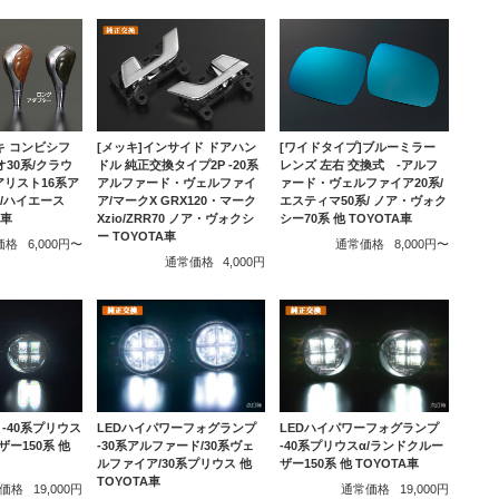
キ コンビシフ
[メッキ]インサイド ドアハン
[ワイドタイプ]ブルーミラー
オ30系/クラウ
ドル 純正交換タイプ2P -20系
レンズ 左右 交換式 -アルフ
/アリスト16系ア
アルファード・ヴェルファイ
ァード・ヴェルファイア20系/
系/ハイエース
ア/マークX GRX120・マーク
エスティマ50系/ ノア・ヴォク
A車
Xzio/ZRR70 ノア・ヴォクシ
シー70系 他 TOYOTA車
ー TOYOTA車
価格
6,000円〜
通常価格
8,000円〜
通常価格
4,000円
 -40系プリウス
LEDハイパワーフォグランプ
LEDハイパワーフォグランプ
ザー150系 他
-30系アルファード/30系ヴェ
-40系プリウスα/ランドクルー
ルファイア/30系プリウス 他
ザー150系 他 TOYOTA車
TOYOTA車
価格
19,000円
通常価格
19,000円