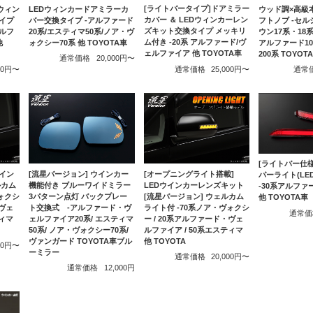
[ライトバータイプ]ドアミラー
ウィン
LEDウィンカードアミラーカ
ウッド調×高級
カバー ＆ LEDウィンカーレン
イプ
バー交換タイプ -アルファード
フトノブ -セル
ズキット交換タイプ メッキリ
アルフ
20系/エスティマ50系/ノア・ヴ
ウン17系・18
ム付き -20系 アルファード/ヴ
他
ォクシー70系 他 TOYOTA車
アルファード1
ェルファイア 他 TOYOTA車
200系 TOYOT
通常価格
20,000円〜
通常価格
25,000円〜
000円〜
通常
[ライトバー仕様
ウイン
[流星バージョン] ウインカー
[オープニングライト搭載]
パーライト(LE
ルカム
機能付き ブルーワイドミラー
LEDウインカーレンズキット
-30系アルファー
ォクシ
3パターン点灯 バックプレー
[流星バージョン] ウェルカム
他 TOYOTA車
・ヴェ
ト交換式 -アルファード・ヴ
ライト付 -70系ノア・ヴォクシ
通常価
ティマ
ェルファイア20系/ エスティマ
ー / 20系アルファード・ヴェ
50系/ ノア・ヴォクシー70系/
ルファイア / 50系エスティマ
ヴァンガード TOYOTA車ブル
他 TOYOTA
000円〜
ーミラー
通常価格
20,000円〜
通常価格
12,000円