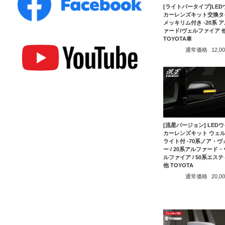
[ライトバータイプ]LED
カーレンズキット交換タ
メッキリム付き -20系 
ァード/ヴェルファイア 
TOYOTA車
通常価格
12,
[流星バージョン] LED
カーレンズキット ウェ
ライト付 -70系ノア・ヴ
ー / 20系アルファード
ルファイア / 50系エス
他 TOYOTA
通常価格
20,