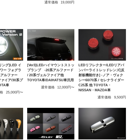
通常価格
19,000円
ング]LED イ
[Ver3]LEDハイマウントストッ
LEDリフレクター/LEDリアバ
ワー フォグラ
プランプ -20系アルファード
ンパーライトレッドレンズ[反
30系アルファー
/ 20系ヴェルファイア他
射板機能付き] -ノア・ヴォク
ファイア/30系プ
TOYOTA車/DAIHATSU車汎用
シー60/70系 / セレナライダー
OTA車
C25系 他 TOYOTA・
通常価格
12,000円〜
NISSAN・MAZDA車
格
25,000円〜
通常価格
9,500円