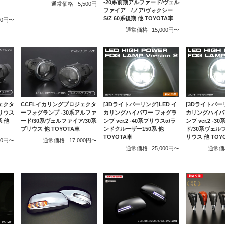
-20系前期アルファード/ヴェル
通常価格
5,500円
ファイア /ノア/ヴォクシー
S/Z 60系後期 他 TOYOTA車
500円〜
通常価格
15,000円〜
ェクタ
CCFLイカリングプロジェクタ
[3Dライトバーリング]LED イ
[3Dライトバーリ
リウス
ーフォグランプ -30系アルファ
カリングハイパワー フォグラ
カリングハイパ
系 他
ード/30系ヴェルファイア/30系
ンプ ver.2 -40系プリウスα/ラ
ンプ ver.2 -
プリウス 他 TOYOTA車
ンドクルーザー150系 他
ド/30系ヴェル
TOYOTA車
リウス 他 TOY
000円〜
通常価格
17,000円〜
通常価格
25,000円〜
通常価