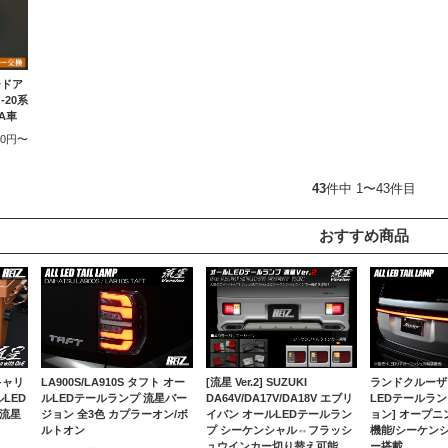
ードア
20系
A車
500円〜
43
件中 1〜43件目
おすすめ商品
 キャリ
LA900S/LA910S タフト オー
ランドクルーザー
[流星 Ver.2] SUZUKI
LED
ルLEDテールランプ 流星バー
LEDテールラン
DA64V/DA17V/DA18V エブリ
 流星
ジョン 全3色 カプラーオン/ボ
ョン] オープ
イバン オールLEDテールラン
ルトオン
機能/シーケン
プ シーケンシャル⇔フラッシ
ー搭載
ュウインカー切り替え可能