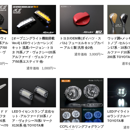
Dウィ
[オープニングライト機能搭載
トヨタ/OEM車(ダイハツ・ス
ウッド調×メッ
系アル
Ver.4] LEDウィンカーレンズ
バル) フューエルキャップカバ
トノブ -セルシ
/50
キット 流星バージョン -トヨ
ー アルミ製 汎用 全2色
ン17系・18系
ア・ヴ
タ 70系ノア・ヴォクシー/20系
ルファード10
通常価格
3,000円〜
アルファード・ヴェルファイ
200系 TOYOT
ア/50系エスティマ 他-
000円〜
通常
通常価格
1,000円〜
ド ド
LEDライセンスランプ 左右セ
LEDデイライト
フタ
ット -アルファード10系 / ノ
α/ランドクルー
20系
ア・ヴォクシー70系/ マーク
TOYOTA車
ー/70
X130系 他 TOYOTA車
CCFLイカリングフォグランプ
通常