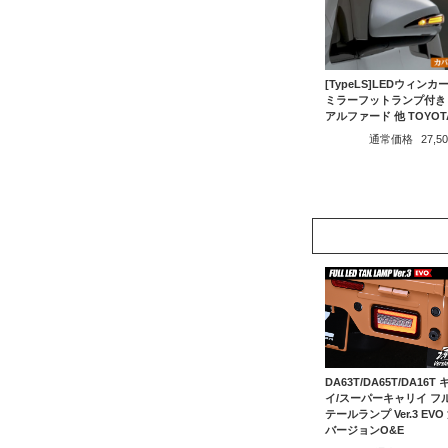
[TypeLS]LEDウィンカ
ミラーフットランプ付き -
アルファード 他 TOYOT
通常価格
27,
DA63T/DA65T/DA16T
イ/スーパーキャリイ フル
テールランプ Ver.3 EVO
バージョンO&E