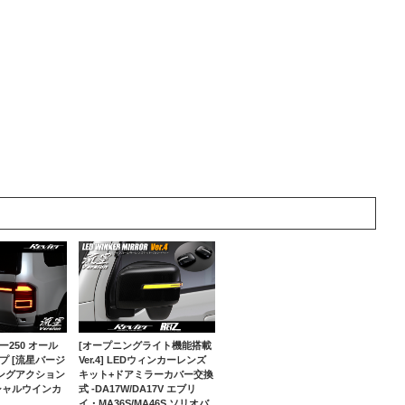
250 オール
[オープニングライト機能搭載
プ [流星バージ
Ver.4] LEDウィンカーレンズ
ニングアクション
キット+ドアミラーカバー交換
シャルウインカ
式 -DA17W/DA17V エブリ
イ・MA36S/MA46S ソリオバ