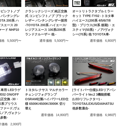
ンビシフトノブ
クラシックシリーズ 純正交換
オートリトラクタブルミラー
 パンチングレ
式 コンビシフトノブ ブラック
キット TYPE-TY02 -トヨタ車
TA 200系 ハ
レザー パンチングレザー採用
ハイエース(200系 4/5/6/7/8
スエース 20
-TOYOTA 200系 ハイエース/
型)・プリウス(30系 後期)・エ
ァード NHP10
レジアスエース 100系/200系
スティマ(50系)・ノア/ヴォク
ランドクルーザー 他 -
シー(70系) 他 TOYOTA車-
価格
5,500円〜
通常価格
5,500円〜
通常価格
6,800円
車用 LEDラゲ
トヨタ/レクサス マルチカラー
[ライトバー仕様]LEDリアバン
02 ON/OFF
チェンジフォグランプ
パーライトVer.2 3機能搭載
正交換 -30・
OSRAM社製ハイパワーLED仕
(LEDリフレクター) -
40系プリウス
様 6500K/4500K/3000K 切り
TOYOTA/LEXUS/DAIHATSU
アルファード,ヴェ
替え
他多数適合-
系ノア,ヴォクシ
通常価格
14,800円
通常価格
6,980円
他多数-
常価格
2,000円