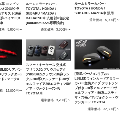
ルームミラーカバー -
本革 コンビシ
ルームミラーカバー -
TOYOTA / HONDA /
シオ30系/クラ
TOYOTA / HONDA /
SUBARU / MAZDA車 汎用
系/アリスト16系
SUBARU / MAZDA /
0系/ハイエース
DAIHATSU車 汎用 計6色設定
通常価格
5,000円〜
A車
[murakami7225専用設計]
価格
5,800円〜
通常価格
3,800円〜
スマートキーケース 交換式 -
プリウス30/プリウスα/アク
]LEDリアバン
[流星バージョン] [Type
ア/86/BRZ/クラウン18系/ラン
Dリフレクター)
LS]LEDウィンカードアミラー
クル200系/アルファード20/ヴ
ド / マークX
カバー交換タイプ フットラン
ェルファイア20/エスティマ50/
プ付き -20系アルファード/ヴ
ノア・ヴォクシー70 他
格
12,000円〜
ェルファイア・50系エスティ
TOYOTA車
マ・70系ノア/ヴォクシー・ヴ
通常価格
3,200円〜
ァンガード TOYOTA
通常価格
32,500円〜