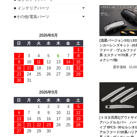
■ インテリアパーツ
■その他/電装パーツ
2026年8月
[流星バージョンSS] LE
日
月
火
水
木
金
土
ンカーレンズキット -20
1
ファード・ヴェルファイア
系 エスティマ/70系 ノ
2
3
4
5
6
7
8
ォクシー/他-
9
10
11
12
13
14
15
通常価格
10,
16
17
18
19
20
21
22
23
24
25
26
27
28
29
30
31
2026年9月
日
月
火
水
木
金
土
1
2
3
4
5
6
7
8
9
10
11
12
[トヨタ汎用1]アウトサイ
13
14
15
16
17
18
19
アハンドルカバー ハー
20
21
22
23
24
25
26
イプ 8PCS -30セルシオ/
27
28
29
30
アルファード/30系ハリア