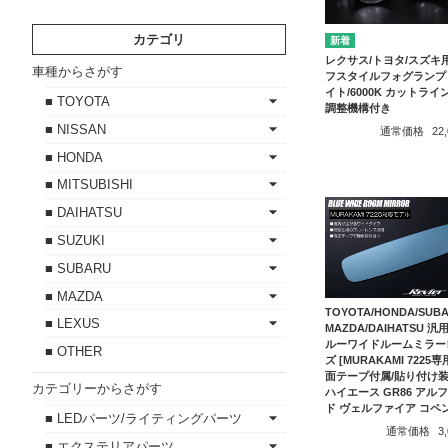
カテゴリ
レクサス/トヨタ/スズキ用
車種からさがす
フスタイルフォグランプ
イト/6000K カットライ
■ TOYOTA
調整機構付き
■ NISSAN
通常価格
22
■ HONDA
■ MITSUBISHI
■ DAIHATSU
■ SUZUKI
■ SUBARU
■ MAZDA
TOYOTA/HONDA/SUBA
■ LEXUS
MAZDA/DAIHATSU 汎用
ルーワイドルームミラー
■ OTHER
ズ [MURAKAMI 7225専
面テープ付属/貼り付け装着
カテゴリーからさがす
ハイエース GR86 アル
ド ヴェルファイア コペン
■ LEDパーツ/ライティングパーツ
通常価格
3
■ エクステリアパーツ