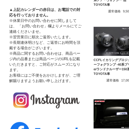
系ノア・ヴォクシー 他
TOYOTA車
▲上記カレンダーの赤日は、お電話での対
通常価格
9,
応を行っておりません。
※休業日中のお問い合わせに関しまして
は、 「お問い合わせ」欄よりメールにてご
連絡くださいませ。
※翌営業日に順次ご返答いたします。
※長期連休明けなど、ご返答にお時間を頂
戴する場合がございます。
※商品に関するお問い合わせは、商品ペー
ジ内の品番または商品ページのURLを記載
CCFLイカリングプロジ
いただきますと、ご対応がスムーズになり
ーフォグランプ -40系プ
α/ランドクルーザー150
ます。
TOYOTA車
お客様にはご不便をおかけしますが、ご理
解賜りますようお願い申し上げます。
通常価格
17,