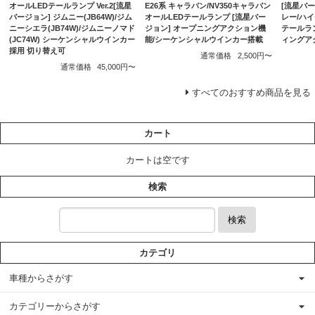
E26系 キャラバン/NV350キャラバン
[流星バージ
オールLEDテールランプ Ver.2[流星
オールLEDテールランプ [流星バー
レー/ハイ
バージョン] ジムニー(JB64W)/ジム
ジョン] オープニングアクション機
テールラ
ニーシエラ(JB74W)/ジムニーノマド
能/シーケンシャルウインカー搭載
ィングア
(JC74W) シーケンシャルウインカー
採用 切り替え可
通常価格
2,500円〜
通常価格
45,000円〜
すべてのおすすめ商品を見る
カート
カートは空です
検索
検索
カテゴリ
車種からさがす
カテゴリーからさがす