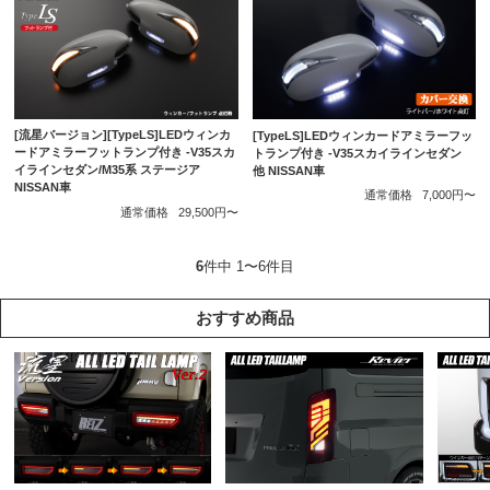
[流星バージョン][TypeLS]LEDウィンカ
[TypeLS]LEDウィンカードアミラーフッ
ードアミラーフットランプ付き -V35スカ
トランプ付き -V35スカイラインセダン
イラインセダン/M35系 ステージア
他 NISSAN車
NISSAN車
通常価格
7,000円〜
通常価格
29,500円〜
6
件中 1〜6件目
おすすめ商品