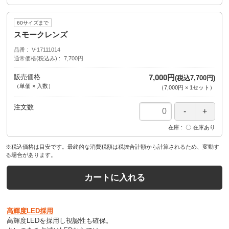
60サイズまで
スモークレンズ
品番
V-17111014
通常価格(税込み)
7,700円
販売価格
7,000円
(税込7,700円)
（単価 × 入数）
（
7,000円
×
1
セット
）
注文数
在庫
〇 在庫あり
※税込価格は目安です。最終的な消費税額は税抜合計額から計算されるため、変動す
る場合があります。
カートに入れる
高輝度LED採用
高輝度LEDを採用し視認性も確保。