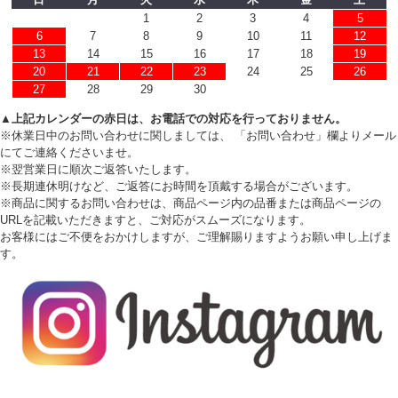
1
2
3
4
5
6
7
8
9
10
11
12
13
14
15
16
17
18
19
20
21
22
23
24
25
26
27
28
29
30
▲上記カレンダーの赤日は、お電話での対応を行っておりません。
※休業日中のお問い合わせに関しましては、 「お問い合わせ」欄よりメール
にてご連絡くださいませ。
※翌営業日に順次ご返答いたします。
※長期連休明けなど、ご返答にお時間を頂戴する場合がございます。
※商品に関するお問い合わせは、商品ページ内の品番または商品ページの
URLを記載いただきますと、ご対応がスムーズになります。
お客様にはご不便をおかけしますが、ご理解賜りますようお願い申し上げま
す。