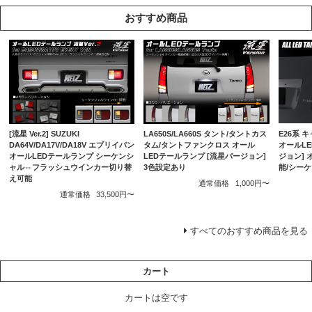
おすすめ商品
E26系 
[流星 Ver.2] SUZUKI
LA650S/LA660S タント/タントカス
オールLE
DA64V/DA17V/DA18V エブリイバン
タム/タントファンクロス オール
ジョン]
オールLEDテールランプ シーケンシ
LEDテールランプ [流星バージョン]
能/シー
ャル⇔フラッシュウインカー切り替
3色設定あり
え可能
通常価格
1,000円〜
通常価格
33,500円〜
すべてのおすすめ商品を見る
カート
カートは空です