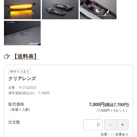
【送料表】
60サイズまで
クリアレンズ
品番
V-17111013
通常価格(税込み)
7,700円
販売価格
7,000円
(税込7,700円)
（単価 × 入数）
（
7,000円
×
1
セット
）
注文数
在庫
〇 在庫あり