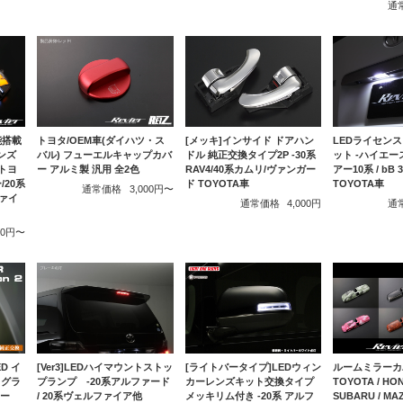
通
能搭載
トヨタ/OEM車(ダイハツ・ス
[メッキ]インサイド ドアハン
LEDライセン
レンズ
バル) フューエルキャップカバ
ドル 純正交換タイプ2P -30系
ット -ハイエース
トヨ
ー アルミ製 汎用 全2色
RAV4/40系カムリ/ヴァンガー
アー10系 / bB 
/20系
ド TOYOTA車
TOYOTA車
通常価格
3,000円〜
ァイ
通常価格
4,000円
通
000円〜
D イ
[Ver3]LEDハイマウントストッ
[ライトバータイプ]LEDウィン
ルームミラーカバ
ォグラ
プランプ -20系アルファード
カーレンズキット交換タイプ
TOYOTA / HON
ァー
/ 20系ヴェルファイア他
メッキリム付き -20系 アルフ
SUBARU / MAZ