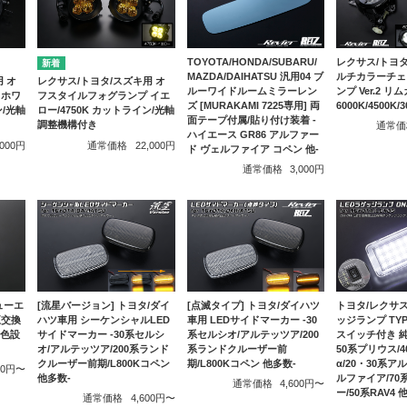
レクサス/トヨタ
TOYOTA/HONDA/SUBARU/
ルチカラーチェ
MAZDA/DAIHATSU 汎用04 ブ
 オ
レクサス/トヨタ/スズキ用 オ
ンプ Ver.2 
ルーワイドルームミラーレン
 ホワ
フスタイルフォグランプ イエ
6000K/4500K
ズ [MURAKAMI 7225専用] 両
ン/光軸
ロー/4750K カットライン/光軸
面テープ付属/貼り付け装着 -
調整機構付き
通常価
ハイエース GR86 アルファー
,000円
通常価格
22,000円
ド ヴェルファイア コペン 他-
通常価格
3,000円
ューエ
[流星バージョン] トヨタ/ダイ
[点滅タイプ] トヨタ/ダイハツ
トヨタ/レクサス
正交換
ハツ車用 シーケンシャルLED
車用 LEDサイドマーカー -30
ッジランプ TYPE
2色設
サイドマーカー -30系セルシ
系セルシオ/アルテッツア/200
スイッチ付き 純
オ/アルテッツア/200系ランド
系ランドクルーザー前
50系プリウス/
クルーザー前期/L800Kコペン
期/L800Kコペン 他多数-
α/20・30系
500円〜
他多数-
ルファイア/70
通常価格
4,600円〜
ー/50系RAV4 
通常価格
4,600円〜