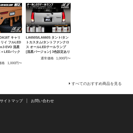
/DA16T キャリ
LA650S/LA660S タント/タン
リイ フルLED
トカスタム/タントファンクロ
.3 EVO 流星
ス オールLEDテールランプ
+ LEDバック
[流星バージョン] 3色設定あり
通常価格
1,000円〜
価格
1,000円〜
すべてのおすすめ商品を見る
サイトマップ
お問い合わせ