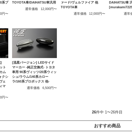
30系プ
TOYOTA車/DAIHATSU車汎用
ァード/ヴェルファイア 他
DAIHATSU車
TOYOTA車
[murakami7
通常価格
12,000円〜
000円〜
通常価格
12,000円〜
通常
]
[流星バージョン] LEDサイド
ット
マーカー -純正交換式- トヨタ
ルカム
車用 90系ヴィッツ/20系ウィッ
ォクシ
シュ/ラウム/140系カロー
・ヴェ
ラ/160系プロボックス 他-
ティマ
通常価格
6,500円〜
000円〜
26
件中 1〜26件目
おすすめ商品