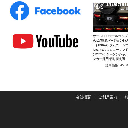
オールLEDテールランプ
Ver.2[流星バージョン] 
ー(JB64W)/ジムニーシ
(JB74W)/ジムニーノマ
(JC74W) シーケンシャ
ンカー採用 切り替え可
通常価格
45,
会社概要
ご利用案内