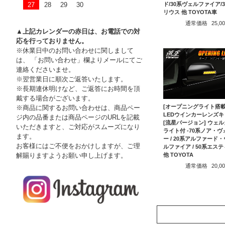
ド/30系ヴェルファイア/
27
28
29
30
リウス 他 TOYOTA車
通常価格
25,
▲上記カレンダーの赤日は、お電話での対
応を行っておりません。
※休業日中のお問い合わせに関しまして
は、 「お問い合わせ」欄よりメールにてご
連絡くださいませ。
※翌営業日に順次ご返答いたします。
※長期連休明けなど、ご返答にお時間を頂
戴する場合がございます。
[オープニングライト搭載
※商品に関するお問い合わせは、商品ペー
LEDウインカーレンズキ
ジ内の品番または商品ページのURLを記載
[流星バージョン] ウェ
いただきますと、ご対応がスムーズになり
ライト付 -70系ノア・ヴ
ます。
ー / 20系アルファード
お客様にはご不便をおかけしますが、ご理
ルファイア / 50系エス
解賜りますようお願い申し上げます。
他 TOYOTA
通常価格
20,