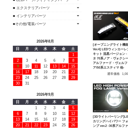
■ エクステリアパーツ
■ インテリアパーツ
■その他/電装パーツ
2026年8月
[オープニングライト機
日
月
火
水
木
金
土
Ver.4] LEDウィンカー
キット 流星バージョン -
1
タ 70系ノア・ヴォクシー
2
3
4
5
6
7
8
アルファード・ヴェルフ
9
10
11
12
13
14
15
ア/50系エスティマ 他-
16
17
18
19
20
21
22
通常価格
1,
23
24
25
26
27
28
29
30
31
2026年9月
日
月
火
水
木
金
土
1
2
3
4
5
6
7
8
9
10
11
12
[3Dライトバーリング]LE
13
14
15
16
17
18
19
カリングハイパワー フ
20
21
22
23
24
25
26
ンプ ver.2 -30系アルフ