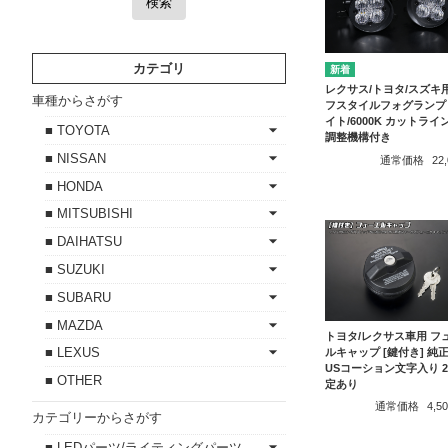
検索
カテゴリ
レクサス/トヨタ/スズキ用
車種からさがす
フスタイルフォグランプ
イト/6000K カットライ
■ TOYOTA
調整機構付き
■ NISSAN
通常価格
22
■ HONDA
■ MITSUBISHI
■ DAIHATSU
■ SUZUKI
■ SUBARU
■ MAZDA
トヨタ/レクサス車用 フ
■ LEXUS
ルキャップ [鍵付き] 純
USコーション文字入り 
■ OTHER
定あり
通常価格
4,
カテゴリーからさがす
■ LEDパーツ/ライティングパーツ