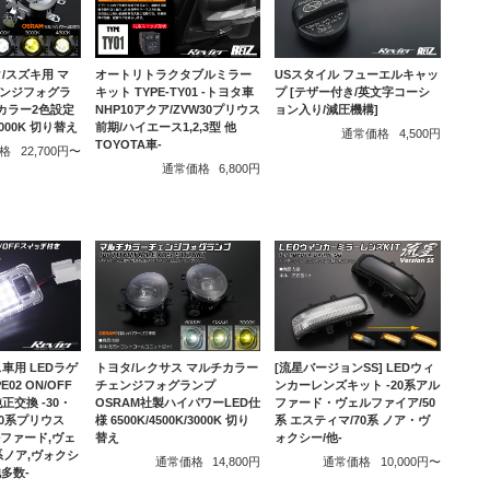
/スズキ用 マ
オートリトラクタブルミラー
USスタイル フューエルキャッ
ンジフォグラ
キット TYPE-TY01 -トヨタ車
プ [テザー付き/英文字コーシ
リムカラー2色設定
NHP10アクア/ZVW30プリウス
ョン入り/減圧機構]
/3000K 切り替え
前期/ハイエース1,2,3型 他
通常価格
4,500円
TOYOTA車-
格
22,700円〜
通常価格
6,800円
車用 LEDラゲ
トヨタ/レクサス マルチカラー
[流星バージョンSS] LEDウィ
02 ON/OFF
チェンジフォグランプ
ンカーレンズキット -20系アル
正交換 -30・
OSRAM社製ハイパワーLED仕
ファード・ヴェルファイア/50
40系プリウス
様 6500K/4500K/3000K 切り
系 エスティマ/70系 ノア・ヴ
アルファード,ヴェ
替え
ォクシー/他-
系ノア,ヴォクシ
通常価格
14,800円
通常価格
10,000円〜
他多数-