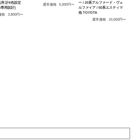
 汎用 計6色設定
ー / 20系アルファード・ヴェ
通常価格
5,000円〜
225専用設計]
ルファイア / 50系エスティマ
他 TOYOTA
価格
3,800円〜
通常価格
20,000円〜