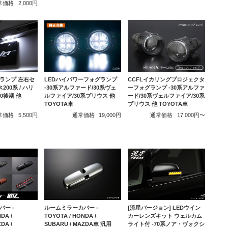
常価格
2,000円
スランプ 左右セ
LEDハイパワーフォグランプ
CCFLイカリングプロジェクタ
200系 / ハリ
-30系アルファード/30系ヴェ
ーフォグランプ -30系アルファ
30後期 他
ルファイア/30系プリウス 他
ード/30系ヴェルファイア/30系
TOYOTA車
プリウス 他 TOYOTA車
常価格
5,500円
通常価格
19,000円
通常価格
17,000円〜
ルームミラーカバー -
ー -
[流星バージョン] LEDウイン
TOYOTA / HONDA /
DA /
カーレンズキット ウェルカム
SUBARU / MAZDA車 汎用
DA /
ライト付 -70系ノア・ヴォクシ