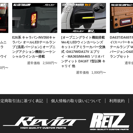
E26系 キャラバン/NV350キャ
DA63T/DA65T
[オープニングライト機能搭載
ラバン オールLEDテールラン
イ/スーパーキャ
ジムニ
Ver.4] LEDウィンカーレンズ
プ [流星バージョン] オープニ
テールランプ Ver
エラ
キット+ドアミラーカバー交換
ングアクション機能/シーケン
バージョンO&E 
ド
式 -DA17W/DA17V エブリ
シャルウインカー搭載
ランプセット
ルウイ
イ・MA36S/MA46S ソリオバ
ンディット DA16T 7型以降 キ
通常価格
2,500円〜
通常
ャリイ 他
000円〜
通常価格
1,000円〜
特定商取引法に基づく表記
個人情報の取り扱いについて
利用規約