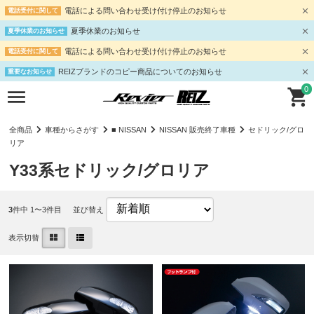
電話による問い合わせ受け付け停止のお知らせ
電話受付に関して
夏季休業のお知らせ
夏季休業のお知らせ
電話による問い合わせ受け付け停止のお知らせ
電話受付に関して
REIZブランドのコピー商品についてのお知らせ
重要なお知らせ
0
全商品
車種からさがす
■ NISSAN
NISSAN 販売終了車種
セドリック/グロ
リア
Y33系セドリック/グロリア
3
件中 1〜3件目
並び替え
表示切替