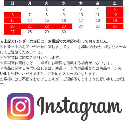
日
月
火
水
木
金
土
1
2
3
4
5
6
7
8
9
10
11
12
13
14
15
16
17
18
19
20
21
22
23
24
25
26
27
28
29
30
▲上記カレンダーの赤日は、お電話での対応を行っておりません。
※休業日中のお問い合わせに関しましては、 「お問い合わせ」欄よりメール
にてご連絡くださいませ。
※翌営業日に順次ご返答いたします。
※長期連休明けなど、ご返答にお時間を頂戴する場合がございます。
※商品に関するお問い合わせは、商品ページ内の品番または商品ページの
URLを記載いただきますと、ご対応がスムーズになります。
お客様にはご不便をおかけしますが、ご理解賜りますようお願い申し上げま
す。