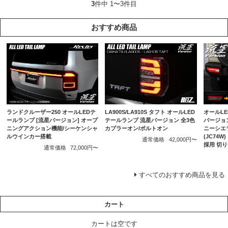
3
件中 1〜3件目
おすすめ商品
ランドクルーザー250 オールLEDテ
LA900S/LA910S タフト オールLED
オールLE
ールランプ [流星バージョン] オープ
テールランプ 流星バージョン 全3色
バージョン
ニングアクション機能/シーケンシャ
カプラーオン/ボルトオン
ニーシエラ
ルウインカー搭載
(JC74
通常価格
42,000円〜
採用 切
通常価格
72,000円〜
すべてのおすすめ商品を見る
カート
カートは空です