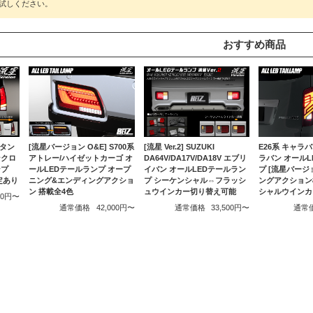
おすすめ商品
[流星バージョン O&E] S700系
E26系 キャラバ
/タン
[流星 Ver.2] SUZUKI
アトレー/ハイゼットカーゴ オ
ラバン オール
ンクロ
DA64V/DA17V/DA18V エブリ
ールLEDテールランプ オープ
プ [流星バージ
ンプ
イバン オールLEDテールラン
ニング&エンディングアクショ
ングアクション
定あり
プ シーケンシャル⇔フラッシ
ン 搭載全4色
シャルウインカ
ュウインカー切り替え可能
000円〜
通常価格
42,000円〜
通常
通常価格
33,500円〜