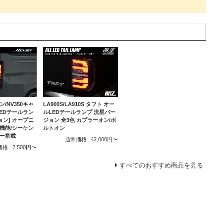
ン/NV350キャ
LA900S/LA910S タフト オー
LEDテールラン
ルLEDテールランプ 流星バー
ョン] オープニ
ジョン 全3色 カプラーオン/ボ
機能/シーケン
ルトオン
ー搭載
通常価格
42,000円〜
価格
2,500円〜
すべてのおすすめ商品を見る