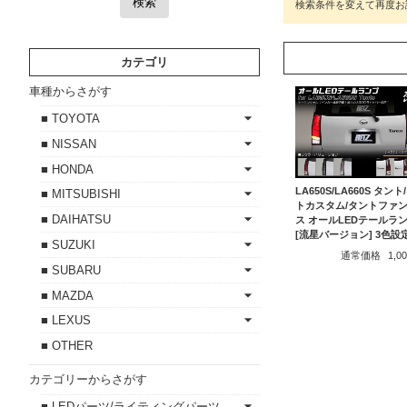
検索
カテゴリ
車種からさがす
■ TOYOTA
■ NISSAN
■ HONDA
LA650S/LA660S タント
■ MITSUBISHI
トカスタム/タントファ
■ DAIHATSU
ス オールLEDテールラ
[流星バージョン] 3色設
■ SUZUKI
通常価格
1,
■ SUBARU
■ MAZDA
■ LEXUS
■ OTHER
カテゴリーからさがす
■ LEDパーツ/ライティングパーツ