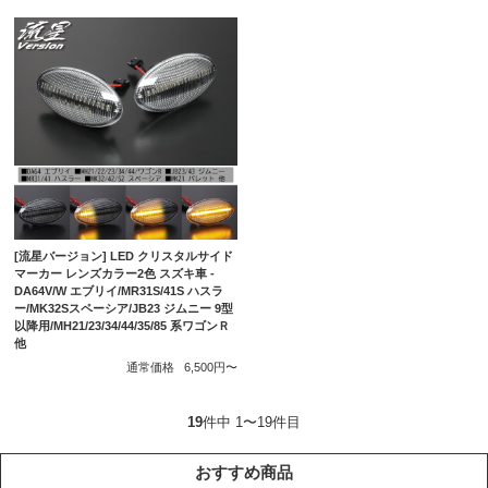
[流星バージョン] LED クリスタルサイド
マーカー レンズカラー2色 スズキ車 -
DA64V/W エブリイ/MR31S/41S ハスラ
ー/MK32Sスペーシア/JB23 ジムニー 9型
以降用/MH21/23/34/44/35/85 系ワゴンＲ
他
通常価格
6,500円〜
19
件中 1〜19件目
おすすめ商品