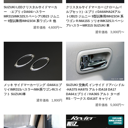
SUZUKI LEDクリスタルサイドマーカ
クリスタルサイドマーカー (クロームバ
ー -エブリィDA64/ハスラー
ルブセット) -エブリィDA64/HA24アル
MR31S/MK32Sスペーシア/JB23 ジムニ
ト/JB23 ジムニー 9型以降用/MH23/34 系
ー 9型以降用/MH23/34 系ワゴンＲ 他
ワゴンＲ/MA15S ソリオ/MK32Sスペーシ
ア/ハスラーMR31S SUZUKI 車
通常価格
4,600円〜
通常価格
3,000円〜
メッキ サイドマーカーリング -DA64エブ
SUZUKI 交換式 インサイド ドアハンドル
リイ/MR31Sハスラー/MH系ワゴンR/スイ
-HA37S HA97S アルト/DA18 DA17
フト SUZUKI車
DA64エブリイ / HA36S アルト ターボ
RS・ワークス /DA16T キャリイ
通常価格
1,800円
通常価格
5,000円〜