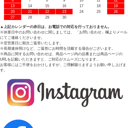
6
7
8
9
10
11
12
13
14
15
16
17
18
19
20
21
22
23
24
25
26
27
28
29
30
▲上記カレンダーの赤日は、お電話での対応を行っておりません。
※休業日中のお問い合わせに関しましては、 「お問い合わせ」欄よりメール
にてご連絡くださいませ。
※翌営業日に順次ご返答いたします。
※長期連休明けなど、ご返答にお時間を頂戴する場合がございます。
※商品に関するお問い合わせは、商品ページ内の品番または商品ページの
URLを記載いただきますと、ご対応がスムーズになります。
お客様にはご不便をおかけしますが、ご理解賜りますようお願い申し上げま
す。