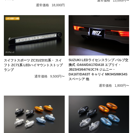
通常価格
13,000円〜
通常価格
18,000円
SUZUKI LEDライセンスランプ バルブ交
スイフトスポーツ ZC31/ZD31系・ スイ
換式 -DA64/DA17/DA18 エブリイ・
フト ZC71系 LEDハイマウントストップ
JB23/43/64/74/JC74 ジムニー・
ランプ
DA16T/DA63T キャリイ MK94S/MK54S
通常価格
9,500円〜
スペーシア 他
通常価格
1,800円〜