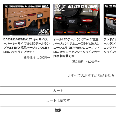
DA63T/DA65T/DA16T キャリイ/ス
ランドクル
オールLEDテールランプ Ver.2[流星
ーパーキャリイ フルLEDテールラン
ールランプ
バージョン] ジムニー(JB64W)/ジム
プ Ver.3 EVO 流星バージョンO&E +
ニングア
ニーシエラ(JB74W)/ジムニーノマド
LEDバックランプセット
ルウイン
(JC74W) シーケンシャルウインカー
採用 切り替え可
通常価格
1,000円〜
通常価格
45,000円〜
すべてのおすすめ商品を見る
カート
カートは空です
検索