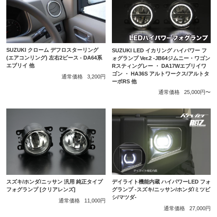
SUZUKI クローム デフロスターリング
SUZUKI LED イカリング ハイパワー フ
(エアコンリング) 左右2ピース - DA64系
ォグランプ Ver.2 -JB64ジムニー・ワゴン
エブリイ 他
Rスティングレー ・ DA17Wエブリイワ
ゴン ・ HA36S アルトワークス/アルトタ
通常価格
3,200円
ーボRS 他
通常価格
25,000円〜
スズキ/ホンダ/ニッサン 汎用 純正タイプ
デイライト機能内蔵 ハイパワーLED フォ
フォグランプ [クリアレンズ]
グランプ -スズキ/ニッサン/ホンダ/ミツビ
シ/マツダ-
通常価格
11,000円
通常価格
27,000円