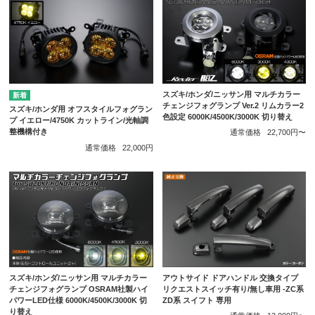
スズキ/ホンダ/ニッサン用 マルチカラー
チェンジフォグランプ Ver.2 リムカラー2
スズキ/ホンダ用 オフスタイルフォグラン
色設定 6000K/4500K/3000K 切り替え
プ イエロー/4750K カットライン/光軸調
整機構付き
通常価格
22,700円〜
通常価格
22,000円
スズキ/ホンダ/ニッサン用 マルチカラー
アウトサイド ドアハンドル 交換タイプ
チェンジフォグランプ OSRAM社製ハイ
リクエストスイッチ有り/無し車用 -ZC系
パワーLED仕様 6000K/4500K/3000K 切
ZD系 スイフト 専用
り替え