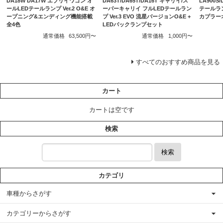
DA18W DA17W エブリイワゴン オ
DA63T/DA65T/DA16T キャリイ/ス
LA900S
ールLEDテールランプ Ver.2 O&E オ
ーパーキャリイ フルLEDテールラン
テールラ
ープニング&エンディング機能搭載
プ Ver.3 EVO 流星バージョンO&E +
カプラー
全4色
LEDバックランプセット
通常価格
63,500円〜
通常価格
1,000円〜
すべてのおすすめ商品を見る
カート
カートは空です
検索
検索
カテゴリ
車種からさがす
カテゴリーからさがす