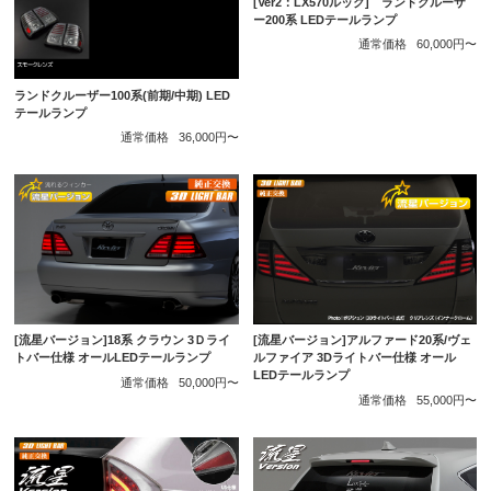
[Ver2：LX570ルック] ランドクルーザ
ー200系 LEDテールランプ
通常価格
60,000円〜
ランドクルーザー100系(前期/中期) LED
テールランプ
通常価格
36,000円〜
[流星バージョン]18系 クラウン 3Ｄライ
[流星バージョン]アルファード20系/ヴェ
トバー仕様 オールLEDテールランプ
ルファイア 3Dライトバー仕様 オール
LEDテールランプ
通常価格
50,000円〜
通常価格
55,000円〜