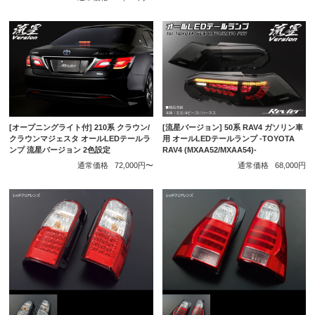
[オープニングライト付] 210系 クラウン/
[流星バージョン] 50系 RAV4 ガソリン車
クラウンマジェスタ オールLEDテールラ
用 オールLEDテールランプ -TOYOTA
ンプ 流星バージョン 2色設定
RAV4 (MXAA52/MXAA54)-
通常価格
72,000円〜
通常価格
68,000円