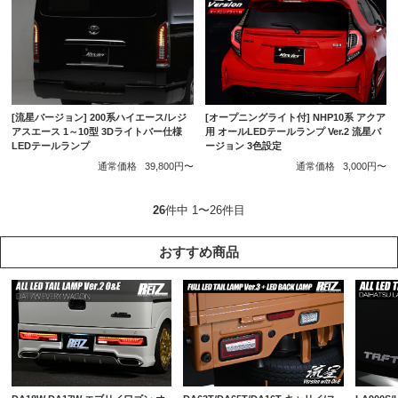
[流星バージョン] 200系ハイエース/レジ
[オープニングライト付] NHP10系 アクア
アスエース 1～10型 3Dライトバー仕様
用 オールLEDテールランプ Ver.2 流星バ
LEDテールランプ
ージョン 3色設定
通常価格
39,800円〜
通常価格
3,000円〜
26
件中 1〜26件目
おすすめ商品