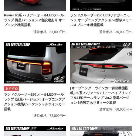
Revier 60系 ハリアー オールLEDテール
ランドクルーザー250 LEDリアガーニッ
ランプ 流星バージョン 2色設定あり オー
シュ オープニングアクション機能/スモー
プニング機能搭載
ル＆ブレーキ機能搭載
通常価格
63,000円〜
通常価格
36,000円〜
[オープニング・ウインカー切替機能搭
載] 80系 ハリアー/ハリアーハイブリッド
ランドクルーザー250 オールLEDテール
フルLEDテールランプ Ver.2 流星バージ
ランプ [流星バージョン] オープニングア
ョン 3色設定あり Eマーク取得
クション機能/シーケンシャルウインカー
搭載
通常価格
60,000円〜
通常価格
72,000円〜