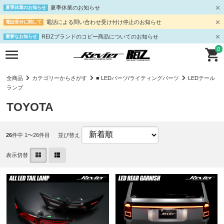
夏季休業のお知らせ
夏季休業のお知らせ
電話による問い合わせ受け付け停止のお知らせ
電話受付に関して
REIZブランドのコピー商品についてのお知らせ
重要なお知らせ
0
全商品
カテゴリーからさがす
■ LEDパーツ/ライティングパーツ
LEDテール
ランプ
TOYOTA
26
件中 1〜26件目
並び替え
表示切替