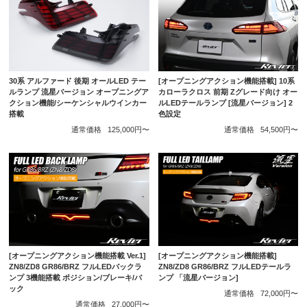
30系 アルファード 後期 オールLED テー
[オープニングアクション機能搭載] 10系
ルランプ 流星バージョン オープニングア
カローラクロス 前期 Zグレード向け オー
クション機能/シーケンシャルウインカー
ルLEDテールランプ [流星バージョン] 2
搭載
色設定
通常価格
125,000円〜
通常価格
54,500円〜
[オープニングアクション機能搭載 Ver.1]
[オープニングアクション機能搭載]
ZN8/ZD8 GR86/BRZ フルLEDバックラ
ZN8/ZD8 GR86/BRZ フルLEDテールラ
ンプ 3機能搭載 ポジション/ブレーキ/バ
ンプ 「流星バージョン]
ック
通常価格
72,000円〜
通常価格
27,000円〜