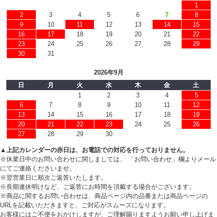
1
2
3
4
5
6
7
8
9
10
11
12
13
14
15
16
17
18
19
20
21
22
23
24
25
26
27
28
29
30
31
2026年9月
日
月
火
水
木
金
土
1
2
3
4
5
6
7
8
9
10
11
12
13
14
15
16
17
18
19
20
21
22
23
24
25
26
27
28
29
30
▲上記カレンダーの赤日は、お電話での対応を行っておりません。
※休業日中のお問い合わせに関しましては、 「お問い合わせ」欄よりメール
にてご連絡くださいませ。
※翌営業日に順次ご返答いたします。
※長期連休明けなど、ご返答にお時間を頂戴する場合がございます。
※商品に関するお問い合わせは、商品ページ内の品番または商品ページの
URLを記載いただきますと、ご対応がスムーズになります。
お客様にはご不便をおかけしますが、ご理解賜りますようお願い申し上げま