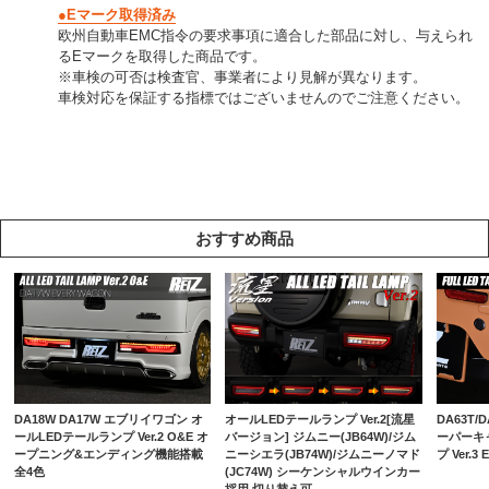
●Eマーク取得済み
欧州自動車EMC指令の要求事項に適合した部品に対し、与えられ
るEマークを取得した商品です。
※車検の可否は検査官、事業者により見解が異なります。
車検対応を保証する指標ではございませんのでご注意ください。
おすすめ商品
DA18W DA17W エブリイワゴン オ
DA63T/
オールLEDテールランプ Ver.2[流星
ールLEDテールランプ Ver.2 O&E オ
ーパーキ
バージョン] ジムニー(JB64W)/ジム
ープニング&エンディング機能搭載
プ Ver.
ニーシエラ(JB74W)/ジムニーノマド
全4色
(JC74W) シーケンシャルウインカー