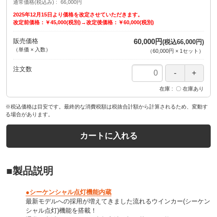
通常価格(税込み)
66,000円
2025年12月15日より価格を改定させていただきます。
改定前価格：￥45,000(税別)→改定後価格：￥60,000(税別)
販売価格
60,000円
(税込66,000円)
（単価 × 入数）
（
60,000円
×
1
セット
）
注文数
在庫
〇 在庫あり
※税込価格は目安です。最終的な消費税額は税抜合計額から計算されるため、変動す
る場合があります。
カートに入れる
■製品説明
●シーケンシャル点灯機能内蔵
最新モデルへの採用が増えてきました流れるウインカー(シーケン
シャル点灯)機能を搭載！