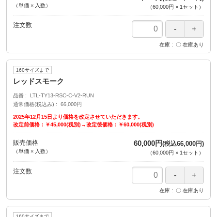
（単価 × 入数）
（
60,000円
×
1
セット
）
注文数
在庫
〇 在庫あり
160サイズまで
レッドスモーク
品番
LTL-TY13-RSC-C-V2-RUN
通常価格(税込み)
66,000円
2025年12月15日より価格を改定させていただきます。
改定前価格：￥45,000(税別)→改定後価格：￥60,000(税別)
販売価格
60,000円
(税込66,000円)
（単価 × 入数）
（
60,000円
×
1
セット
）
注文数
在庫
〇 在庫あり
160サイズまで