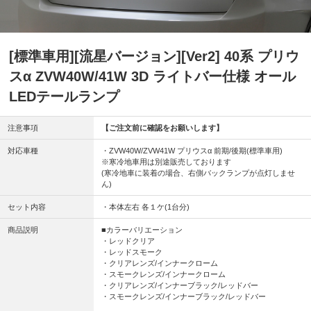
[標準車用][流星バージョン][Ver2] 40系 プリウ
スα ZVW40W/41W 3D ライトバー仕様 オール
LEDテールランプ
注意事項
【ご注文前に確認をお願いします】
対応車種
・ZVW40W/ZVW41W プリウスα 前期/後期(標準車用)
※寒冷地車用は別途販売しております
(寒冷地車に装着の場合、右側バックランプが点灯しませ
ん)
セット内容
・本体左右 各１ケ(1台分)
商品説明
■カラーバリエーション
・レッドクリア
・レッドスモーク
・クリアレンズ/インナークローム
・スモークレンズ/インナークローム
・クリアレンズ/インナーブラック/レッドバー
・スモークレンズ/インナーブラック/レッドバー