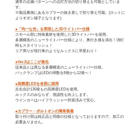
通常の点滅パターンへの点灯方法の切り替えも可能としていま
す。
※製品裏側にあるカプラーの抜き差しで切り替え可能。(ロットに
よりギボシ端子となります)
●「均一な光」を実現した3Dライトバー仕様
スモール部に特殊素材を使用した3Dライトバーを採用。
多層構造のニューライトバー仕様により、奥行き感を演出！消灯
時もスタイリッシュ！
リア周りが現行車のようなルックスに早変わり！
●Ver.2はここが進化
従来品とは異なる多層構造のニューライトバー仕様。
バックランプはLEDの球数を8発から12発へ！
●高輝度LEDを各部に採用
左右合計130発もの高輝度LEDを使用。
ルックスのみならず、視認性も向上します。
ウインカーはハイフラッシャー対策済みで安心。
●カプラー・ボルトオンの簡単装着
取り付け部は純正品と同様の仕様となっておりますので、加工の
必要ありません。