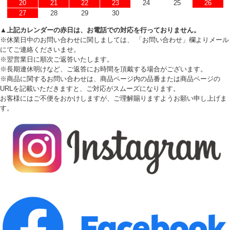
20
21
22
23
24
25
26
27
28
29
30
▲上記カレンダーの赤日は、お電話での対応を行っておりません。
※休業日中のお問い合わせに関しましては、 「お問い合わせ」欄よりメール
にてご連絡くださいませ。
※翌営業日に順次ご返答いたします。
※長期連休明けなど、ご返答にお時間を頂戴する場合がございます。
※商品に関するお問い合わせは、商品ページ内の品番または商品ページの
URLを記載いただきますと、ご対応がスムーズになります。
お客様にはご不便をおかけしますが、ご理解賜りますようお願い申し上げま
す。