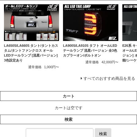
LA900S/LA910S タフト オールLED
E26系 
LA650S/LA660S タント/タントカス
テールランプ 流星バージョン 全3色
オールLE
タム/タントファンクロス オール
カプラーオン/ボルトオン
ジョン]
LEDテールランプ [流星バージョン]
能/シー
3色設定あり
通常価格
42,000円〜
通常価格
1,000円〜
すべてのおすすめ商品を見る
カート
カートは空です
検索
検索