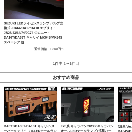
SUZUKI LEDライセンスランプ バルブ交
換式 -DA64/DA17/DA18 エブリイ・
JB23/43/64/74/JC74 ジムニー・
DA16T/DA63T キャリイ MK94S/MK54S
スペーシア 他
通常価格
1,800円〜
1
件中 1〜1件目
おすすめ商品
DA63T/DA65T/DA16T キャリイ/ス
E26系 キャラバン/NV350キャラバン
[流星 Ver.
ーパーキャリイ フルLEDテールラン
オールLEDテールランプ [流星バー
DA64V/