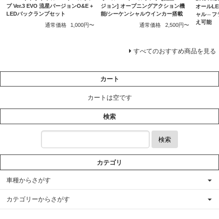
プ Ver.3 EVO 流星バージョンO&E +
ジョン] オープニングアクション機
オールL
LEDバックランプセット
能/シーケンシャルウインカー搭載
ャル⇔フ
え可能
通常価格
1,000円〜
通常価格
2,500円〜
すべてのおすすめ商品を見る
カート
カートは空です
検索
検索
カテゴリ
車種からさがす
カテゴリーからさがす