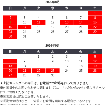
2026年8月
日
月
火
水
木
金
土
1
2
3
4
5
6
7
8
9
10
11
12
13
14
15
16
17
18
19
20
21
22
23
24
25
26
27
28
29
30
31
2026年9月
日
月
火
水
木
金
土
1
2
3
4
5
6
7
8
9
10
11
12
13
14
15
16
17
18
19
20
21
22
23
24
25
26
27
28
29
30
▲上記カレンダーの赤日は、お電話での対応を行っておりません。
※休業日中のお問い合わせに関しましては、 「お問い合わせ」欄よりメール
にてご連絡くださいませ。
※翌営業日に順次ご返答いたします。
※長期連休明けなど、ご返答にお時間を頂戴する場合がございます。