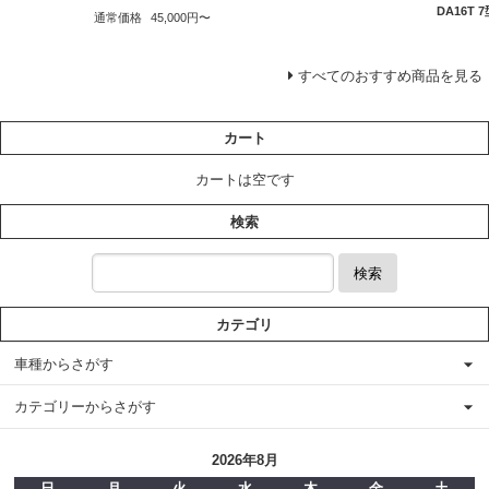
DA16T
通常価格
45,000円〜
すべてのおすすめ商品を見る
カート
カートは空です
検索
検索
カテゴリ
車種からさがす
カテゴリーからさがす
2026年8月
日
月
火
水
木
金
土