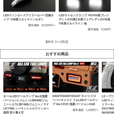
LEDライセンスランプ -PGF50系プレジ
LEDウィンカードアミラーカバー交換タ
デント/Z34系Z33系フェアレディZ/V36系
イプ -V36型スカイラインセダン
V35系スカイライン 他
通常価格
20,000円〜
通常価格
5,500円
2
件中 1〜2件目
おすすめ商品
DA63T/DA65T/DA16T キャリイ/ス
オールLEDテールランプ Ver.2[流星
[オープニ
ーパーキャリイ フルLEDテールラン
バージョン] ジムニー(JB64W)/ジム
LEDウ
プ Ver.3 EVO 流星バージョンO&E
ニーシエラ(JB74W)/ジムニーノマド
ミラーカバ
(JC74W) シーケンシャルウインカー
DA17W/
通常価格
1,000円〜
採用 切り替え可
MA36S