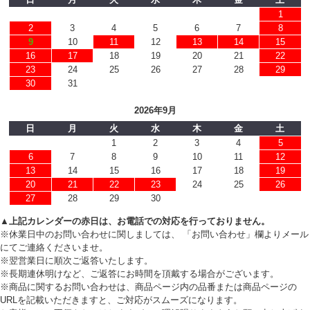
1
2
3
4
5
6
7
8
9
10
11
12
13
14
15
16
17
18
19
20
21
22
23
24
25
26
27
28
29
30
31
2026年9月
日
月
火
水
木
金
土
1
2
3
4
5
6
7
8
9
10
11
12
13
14
15
16
17
18
19
20
21
22
23
24
25
26
27
28
29
30
▲上記カレンダーの赤日は、お電話での対応を行っておりません。
※休業日中のお問い合わせに関しましては、 「お問い合わせ」欄よりメール
にてご連絡くださいませ。
※翌営業日に順次ご返答いたします。
※長期連休明けなど、ご返答にお時間を頂戴する場合がございます。
※商品に関するお問い合わせは、商品ページ内の品番または商品ページの
URLを記載いただきますと、ご対応がスムーズになります。