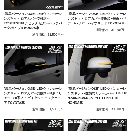
[流星バージョンO&E] LEDウィンカーレ
[流星バージョンO&E] LEDウィンカーレ
ンズキット ロアカバー交換式 -
ンズキット ロアカバー交換式 -60系 ハリ
FC1/FK7/FK8 シビック セダン/ハッチバ
アー/ハリアーハイブリッド TOYOTA車-
ック/タイプR HONDA車-
通常価格
31,500円〜
通常価格
31,500円〜
[流星バージョンO&E] LEDウィンカーレ
[流星バージョンO&E] LEDウィンカーレ
ンズキット ロアカバー交換式 -80系ハリ
ンズキット+交換式ミラーカバー JJ1/JJ2
アー・80系ノア/ヴォクシー/エスクァイ
N-VAN/N-VAN +STYLE FUN/COOL
ア TOYOTA車-
HONDA車
通常価格
31,500円〜
通常価格
30,000円〜