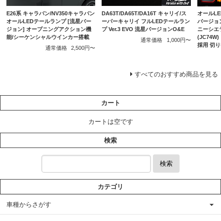
E26系 キャラバン/NV350キャラバン
DA63T/DA65T/DA16T キャリイ/ス
オールLE
オールLEDテールランプ [流星バー
ーパーキャリイ フルLEDテールラン
バージョン
ジョン] オープニングアクション機
プ Ver.3 EVO 流星バージョンO&E
ニーシエラ
能/シーケンシャルウインカー搭載
(JC74
通常価格
1,000円〜
採用 切
通常価格
2,500円〜
すべてのおすすめ商品を見る
カート
カートは空です
検索
検索
カテゴリ
車種からさがす