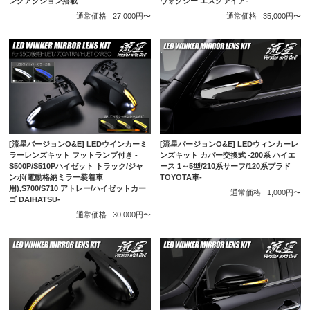
ングアクション搭載
ヴォクシー エスクァイア-
通常価格
27,000円〜
通常価格
35,000円〜
[流星バージョンO&E] LEDウインカーミ
[流星バージョンO&E] LEDウィンカーレ
ラーレンズキット フットランプ付き -
ンズキット カバー交換式 -200系 ハイエ
S500P/S510Pハイゼット トラック/ジャ
ース 1～5型/210系サーフ/120系プラド
ンボ(電動格納ミラー装着車
TOYOTA車-
用),S700/S710 アトレー/ハイゼットカー
通常価格
1,000円〜
ゴ DAIHATSU-
通常価格
30,000円〜