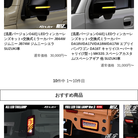
[流星バージョンO&E] LEDウィンカーレ
[流星バージョンO&E] LEDウィンカーレ
ンズキット+交換式ミラーカバー JB64W
ンズキット+交換式ミラーカバー
ジムニー JB74W ジムニーシエラ
DA18V/DA17V/DA18W/DA17W エブリイ
SUZUKI車
バン/ワゴン DA16T キャリイ/スーパーキ
ャリイ(7型～) MK53S スペーシアカスタ
通常価格
30,000円〜
ム/スペーシアギア 他 SUZUKI車
通常価格
31,000円〜
10
件中 1〜10件目
おすすめ商品