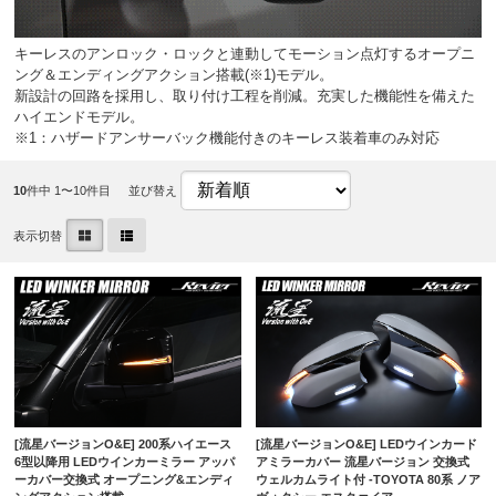
キーレスのアンロック・ロックと連動してモーション点灯するオープニ
ング＆エンディングアクション搭載(※1)モデル。
新設計の回路を採用し、取り付け工程を削減。充実した機能性を備えた
ハイエンドモデル。
※1：ハザードアンサーバック機能付きのキーレス装着車のみ対応
10
件中 1〜10件目
並び替え
表示切替
[流星バージョンO&E] 200系ハイエース
[流星バージョンO&E] LEDウインカード
6型以降用 LEDウインカーミラー アッパ
アミラーカバー 流星バージョン 交換式
ーカバー交換式 オープニング&エンディ
ウェルカムライト付 -TOYOTA 80系 ノア