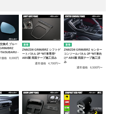
交換式 ブルー
R86/BRZ
ZN8/ZD8 GR86/BRZ シフトゲ
ZN8/ZD8 GR86/BRZ センター
OTA/SUBARU -
ートパネル 2P *MT車専用*
コンソールパネル 2P *MT車向
ABS製 両面テープ施工済み
け* ABS製 両面テープ施工済
常価格
8,000円
み
通常価格
4,700円〜
通常価格
6,500円〜