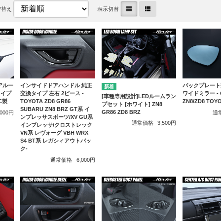
び替え
表示切替
リアルー
インサイドドアハンドル 純正
バックプレート
タイプ
交換タイプ 左右 2ピース -
ワイドミラー - G
[車種専用設計]LEDルームラン
C製
TOYOTA ZD8 GR86
ZN8/ZD8 TOY
プセット [ホワイト] ZN8
SUBARU ZN8 BRZ GT系 イ
GR86 ZD8 BRZ
,000円
通
ンプレッサスポーツ/XV GU系
通常価格
3,500円
インプレッサ/クロストレック
VN系 レヴォーグ VBH WRX
S4 BT系 レガシィアウトバッ
ク-
通常価格
6,000円