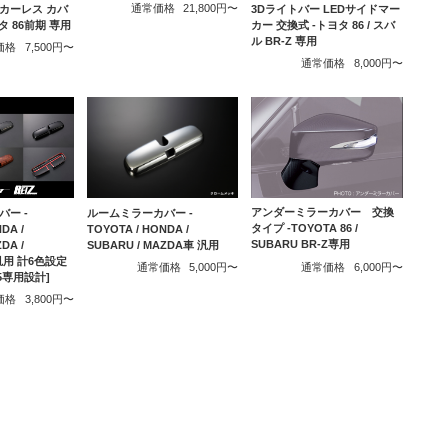
通常価格
21,800円〜
カーレス カバ
3Dライトバー LEDサイドマー
タ 86前期 専用
カー 交換式 -トヨタ 86 / スバ
ル BR-Z 専用
価格
7,500円〜
通常価格
8,000円〜
アンダーミラーカバー 交換
ルームミラーカバー -
ー -
タイプ -TOYOTA 86 /
TOYOTA / HONDA /
DA /
SUBARU BR-Z専用
SUBARU / MAZDA車 汎用
DA /
 汎用 計6色設定
通常価格
6,000円〜
通常価格
5,000円〜
225専用設計]
価格
3,800円〜