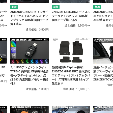
パワーウ
ZN8/ZD8 GR86/BRZ インサイ
ZN8/ZD8 GR86/BRZ デフロス
ZN8/ZD8 GR
2P
ドドアハンドルベゼル 2P ピア
ターダクトパネル 2P ABS製
エアコンダクトパ
済み
ノブラック ABS製 両面テープ
両面テープ施工済み
ABS製 両面
施工済み
400円〜
通常価格
2,500円〜
通常
通常価格
3,500円
USB
ミニUSBアンビエントライト
流星バージョン
[国際特許MAXpider採用]
TYPE-C 高輝度LED採用 8色切
蔵 ブルーワイ
ZN8/ZD8 GR86 BRZ 立体形状
電対応
替+グラデーション/ホタル点
プレート交換式 -
フロアマット [プレミアムラバ
灯 180°角度調整/メモリー機能
ZN8/ZD8 TOY
ー] AT車用/MT車用 2タイプ
,200円
付き
設定あり
通常
通常価格
1,000円
通常価格
18,000円〜