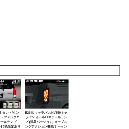
E26系 キャラバン/NV350キャ
60S タント/タン
ラバン オールLEDテールラン
ントファンクロ
プ [流星バージョン] オープニ
テールランプ
ングアクション機能/シーケン
] 3色設定あり