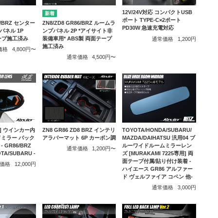
12V/24V対応 コンパクトUSB
ポート TYPE-C×2ポート
86/BRZ センター
ZN8/ZD8 GR86/BRZ ルームラ
PD30W 急速充電対応
ネル 1P
ンプパネル 2P *アイサイト非
テープ施工済み
装備車用* ABS製 両面テープ
通常価格
1,200円
施工済み
価格
4,800円〜
通常価格
4,500円〜
] ウインカー内
ZN8 GR86 ZD8 BRZ インテリ
TOYOTA/HONDA/SUBARU/
ドミラー バック
アラバーマット 6P カーボン調
MAZDA/DAIHATSU 汎用04 ブ
 GR86/BRZ
ルーワイドルームミラーレン
通常価格
1,200円〜
OTA/SUBARU -
ズ [MURAKAMI 7225専用] 両
面テープ付属/貼り付け装着 -
価格
12,000円
ハイエース GR86 アルファー
ド ヴェルファイア コペン 他-
通常価格
3,000円