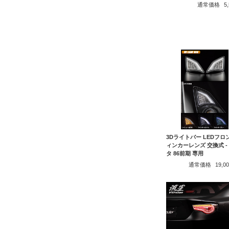
通常価格
5
3Dライトバー LEDフロ
ィンカーレンズ 交換式 -
タ 86前期 専用
通常価格
19,