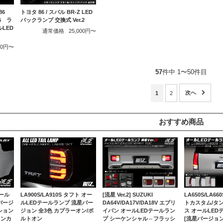
86
トヨタ 86 / スバル BR-Z LED
C6 ラ
バックランプ 交換式 Ver.2
LED
通常価格
25,000円〜
000円〜
57
件中 1〜50件目
1
2
おすすめ商品
ール
LA900S/LA910S タフト オー
[流星 Ver.2] SUZUKI
LA650S/LA6
バージ
ルLEDテールランプ 流星バー
DA64V/DA17V/DA18V エブリ
トカスタム/タ
ション
ジョン 全3色 カプラーオン/ボ
イバン オールLEDテールラン
ス オールLED
インカ
ルトオン
プ シーケンシャル⇔フラッシ
[流星バージョン