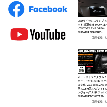
LEDライセンスランプ 
ット 純正交換 6000K 
- TOYOTA ZN8 GR86 /
SUBARU ZD8 BRZ -
通常価格
5
オートリトラクタブルミ
キット TYPE-SB02 スバ
ヨタ車 -ZC6 BRZ,ZN6 8
系 XV,BM系 レガシィB4
レヴォーグ,SJ系 フォレ
SUBARU/TOYOTA車-
通常価格
6