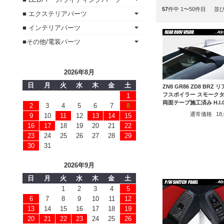
57
件中 1〜50件目
並
■ エクステリアパーツ
■ インテリアパーツ
■その他/電装パーツ
2026年8月
日
月
火
水
木
金
土
ZN8 GR86 ZD8 BRZ 
フスポイラー スモーク
1
両面テープ施工済み H.I.
2
3
4
5
6
7
8
通常価格
18
9
10
11
12
13
14
15
16
17
18
19
20
21
22
23
24
25
26
27
28
29
30
31
2026年9月
日
月
火
水
木
金
土
1
2
3
4
5
6
7
8
9
10
11
12
13
14
15
16
17
18
19
20
21
22
23
24
25
26