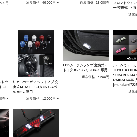
通常価格
66,000円〜
通常価格
22,000円
フロントウィン
,500円
ー 交換式 -トヨ
通常
LEDカーテシランプ 交換式 -
ルームミラーカバ
トヨタ 86 / スバル BR-Z 専用
TOYOTA / HON
SUBARU / MAZ
通常価格
5,500円
DAIHATSU車
ントウ
リアルカーボン シフトノブ 交
[murakami7
トヨ
換式 MT/AT -トヨタ 86 / スバ
通常
ル BR-Z 専用
000円〜
通常価格
12,000円〜