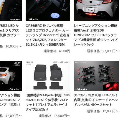
/BRZ LED サ
GR86/BRZ 他 スバル車用
[オープニングアクション機能
r.1 クリア/ス
LEDロゴプロジェクター カー
搭載 Ver.2] ZN8/ZD8
取得 カプラー
テシランプ Revierロゴ 左右セ
GR86/BRZ フルLEDバックラ
ット ZN8,ZD8,フォレスター
ンプ 3機能搭載 ポジション/ブ
SJ/SK,レガシィBS/BR/BM
レーキ/バック
格
10,000円〜
通常価格
4,000円
通常価格
27,000円〜
アクション機能
[国際特許MAXpider採用] ZN6
スバル/トヨタ車用 LEDイルミ
 GR86/BRZ フ
86/ZC6 BRZ 立体形状 フロア
内蔵 交換式 インナードアハン
ランプ 「流星バ
マット [プレミアムラバー] 2
ドルベゼル 4ピースセット
タイプ設定あり
通常価格
12,000円〜
格
72,000円〜
通常価格
15,000円〜