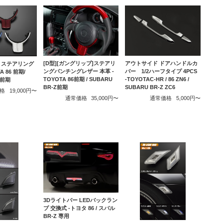
[D型][ガングリップ]ステアリ
アウトサイド ドアハンドルカ
 ステアリング
ングパンチングレザー 本革 -
バー 1/2ハーフタイプ 4PCS
A 86 前期/
TOYOTA 86前期 / SUBARU
-TOYOTAC-HR / 86 ZN6 /
Z前期
BR-Z前期
SUBARU BR-Z ZC6
格
19,000円〜
通常価格
35,000円〜
通常価格
5,000円〜
3Dライトバー LEDバックラン
プ 交換式 -トヨタ 86 / スバル
BR-Z 専用