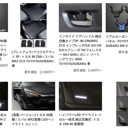
インサイド ドアハンドル 純正
リアルカーボン
ZN6後
交換タイプ2P -86 ZN6/BRZ
パネル -TOYOT
シリー
ZC6 インプレッサ/GE GH GR
SUBARU BR-
テアリ
GV/エクシ―ガ YA/フォレスタ
[プレミアムラバー]フロアマッ
通常価
 [レ
ー SHJ SH5/レガシィ ツーリ
ト 2P -トヨタ 86 ZN6 / スバル
式
ングワゴン BR9
BRZ ZC6 TOYOTA/SUBARU
TOYOTA/SUBARU 車
,000円
車
通常価格
5,000円〜
通常価格
12,000円〜
[流星バージョン]トヨタ 86前
ハイパワーLED デイライト ベ
左右セ
期 / スバル BRZ前期 LEDヘッ
ゼル一体式 純正交換式 -トヨ
R-Z
ドライト ユニット
タ ZN6 86 前期用-
U車