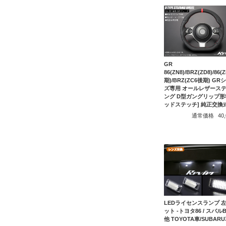
GR
86(ZN8)/BRZ(ZD8)/86(
期)/BRZ(ZC6後期) GR
ズ専用 オールレザース
ング D型ガングリップ形状
ッドステッチ] 純正交換
通常価格
40
LEDライセンスランプ 
ット -トヨタ86 / スバルB
他 TOYOTA車/SUBAR