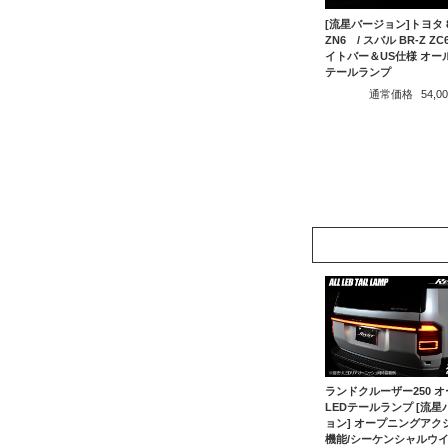
[流星バージョン]トヨタ 
ZN6 / スバル BR-Z Z
イトバー＆US仕様 オール
テールランプ
通常価格
54,
ランドクルーザー250 オ
LEDテールランプ [流星
ョン] オープニングアク
機能/シーケンシャルウ