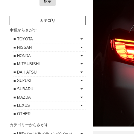
検索
カテゴリ
車種からさがす
■ TOYOTA
■ NISSAN
■ HONDA
■ MITSUBISHI
■ DAIHATSU
■ SUZUKI
■ SUBARU
■ MAZDA
■ LEXUS
■ OTHER
カテゴリーからさがす
■ LEDパーツ/ライティングパーツ