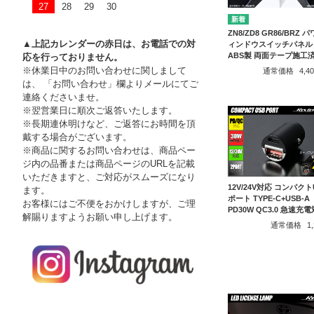
27
28
29
30
ZN8/ZD8 GR86/BRZ 
▲上記カレンダーの赤日は、お電話での対
ィンドウスイッチパネル 
ABS製 両面テープ施工
応を行っておりません。
※休業日中のお問い合わせに関しまして
通常価格
4,
は、 「お問い合わせ」欄よりメールにてご
連絡くださいませ。
※翌営業日に順次ご返答いたします。
※長期連休明けなど、ご返答にお時間を頂
戴する場合がございます。
※商品に関するお問い合わせは、商品ペー
ジ内の品番または商品ページのURLを記載
いただきますと、ご対応がスムーズになり
12V/24V対応 コンパクト
ます。
ポート TYPE-C+USB-A
お客様にはご不便をおかけしますが、ご理
PD30W QC3.0 急速充
解賜りますようお願い申し上げます。
通常価格
1