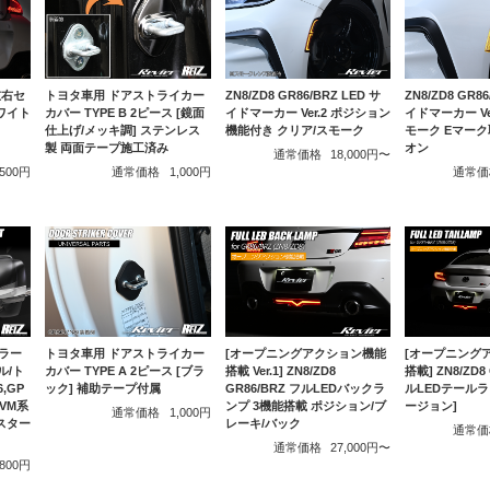
左右セ
トヨタ車用 ドアストライカー
ZN8/ZD8 GR86/BRZ LED サ
ZN8/ZD8 GR86
ホワイト
カバー TYPE B 2ピース [鏡面
イドマーカー Ver.2 ポジション
イドマーカー Ve
仕上げ/メッキ調] ステンレス
機能付き クリア/スモーク
モーク Eマーク
製 両面テープ施工済み
オン
通常価格
18,000円〜
,500円
通常価格
1,000円
通常価
トヨタ車用 ドアストライカー
[オープニングアクション機能
[オープニング
ラー
カバー TYPE A 2ピース [ブラ
搭載 Ver.1] ZN8/ZD8
搭載] ZN8/ZD8
ル/ト
ック] 補助テープ付属
GR86/BRZ フルLEDバックラ
ルLEDテール
6,GP
ンプ 3機能搭載 ポジション/ブ
ージョン]
,VM系
通常価格
1,000円
レーキ/バック
スター
通常価
通常価格
27,000円〜
,800円