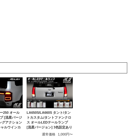
250 オール
LA650S/LA660S タント/タン
プ [流星バージ
トカスタム/タントファンクロ
ニングアクション
ス オールLEDテールランプ
シャルウインカ
[流星バージョン] 3色設定あり
通常価格
1,000円〜