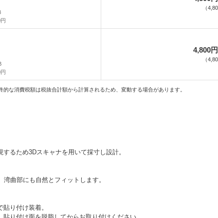
（
4,8
B
0円
4,800円
（
4,8
B
0円
終的な消費税額は税抜合計額から計算されるため、変動する場合があります。
現するため3Dスキャナを用いて採寸し設計。
し、湾曲部にも自然とフィットします。
で貼り付け装着。
、貼り付け面を脱脂してからお取り付けください。