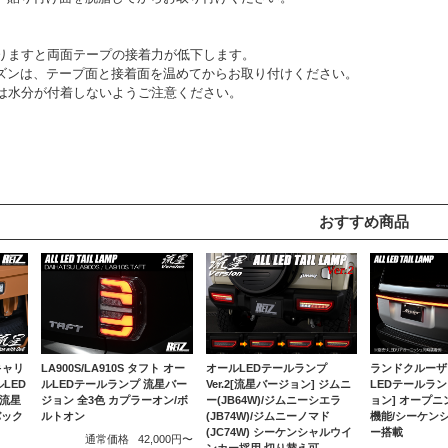
回りますと両面テープの接着力が低下します。
ズンは、テープ面と接着面を温めてからお取り付けください。
間は水分が付着しないようご注意ください。
おすすめ商品
 キャリ
LA900S/LA910S タフト オー
ランドクルーザー
オールLEDテールランプ
LED
ルLEDテールランプ 流星バー
LEDテールラン
Ver.2[流星バージョン] ジムニ
 流星
ジョン 全3色 カプラーオン/ボ
ョン] オープ
ー(JB64W)/ジムニーシエラ
バック
ルトオン
機能/シーケン
(JB74W)/ジムニーノマド
ー搭載
(JC74W) シーケンシャルウイ
通常価格
42,000円〜