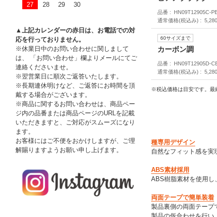
27
28
29
30
品番
HN09T12905C-P
通常価格(税込み)
5,28
▲上記カレンダーの赤日は、お電話での対
60サイズまで
応を行っておりません。
カーボン調
※休業日中のお問い合わせに関しまして
は、 「お問い合わせ」欄よりメールにてご
品番
HN09T12905D-C
連絡くださいませ。
通常価格(税込み)
5,28
※翌営業日に順次ご返答いたします。
※長期連休明けなど、ご返答にお時間を頂
※税込価格は目安です。最
戴する場合がございます。
※商品に関するお問い合わせは、商品ペー
ジ内の品番または商品ページのURLを記載
いただきますと、ご対応がスムーズになり
ます。
お客様にはご不便をおかけしますが、ご理
種専用デザイン
解賜りますようお願い申し上げます。
自然なフィット感を実
ABS素材採用
ABS樹脂素材を使用
両面テープで簡単装着
製品裏側の両面テープ
製品の仮合わせを行い