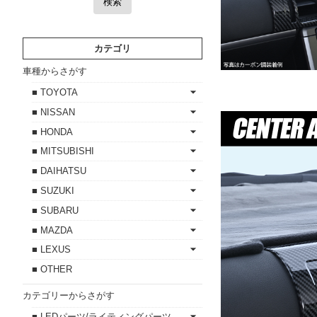
検索
カテゴリ
車種からさがす
■ TOYOTA
■ NISSAN
■ HONDA
■ MITSUBISHI
■ DAIHATSU
■ SUZUKI
■ SUBARU
■ MAZDA
■ LEXUS
■ OTHER
カテゴリーからさがす
■ LEDパーツ/ライティングパーツ