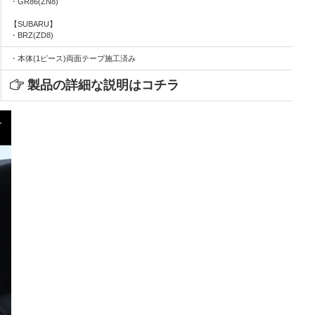
・GR86(ZN8)
【SUBARU】
・BRZ(ZD8)
・本体(1ピース)両面テープ施工済み
製品の詳細な説明はコチラ