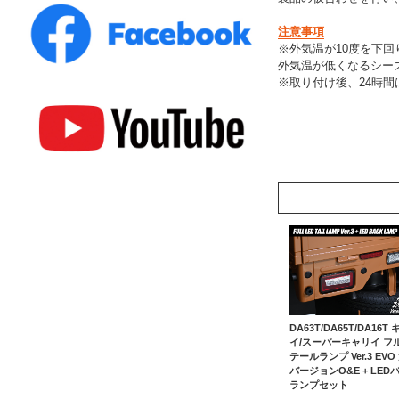
注意事項
※外気温が10度を下
外気温が低くなるシー
※取り付け後、24時
DA63T/DA65T/DA16T
イ/スーパーキャリイ フル
テールランプ Ver.3 EVO
バージョンO&E + LED
ランプセット