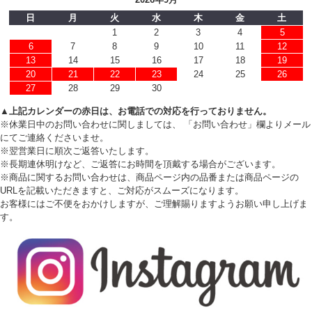
日
月
火
水
木
金
土
1
2
3
4
5
6
7
8
9
10
11
12
13
14
15
16
17
18
19
20
21
22
23
24
25
26
27
28
29
30
▲上記カレンダーの赤日は、お電話での対応を行っておりません。
※休業日中のお問い合わせに関しましては、 「お問い合わせ」欄よりメール
にてご連絡くださいませ。
※翌営業日に順次ご返答いたします。
※長期連休明けなど、ご返答にお時間を頂戴する場合がございます。
※商品に関するお問い合わせは、商品ページ内の品番または商品ページの
URLを記載いただきますと、ご対応がスムーズになります。
お客様にはご不便をおかけしますが、ご理解賜りますようお願い申し上げま
す。