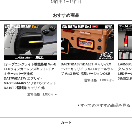
14
件中 1〜14件目
おすすめ商品
DA63T/DA65T/DA16T キャリイ/ス
[オープニングライト機能搭載 Ver.4]
LA650S
ーパーキャリイ フルLEDテールラン
LEDウィンカーレンズキット+ドア
タム/タ
プ Ver.3 EVO 流星バージョンO&E
ミラーカバー交換式 -
LEDテー
DA17W/DA17V エブリイ・
3色設定
通常価格
1,000円〜
MA36S/MA46S ソリオバンディット
DA16T 7型以降 キャリイ 他
通常価格
1,000円〜
すべてのおすすめ商品を見る
カート