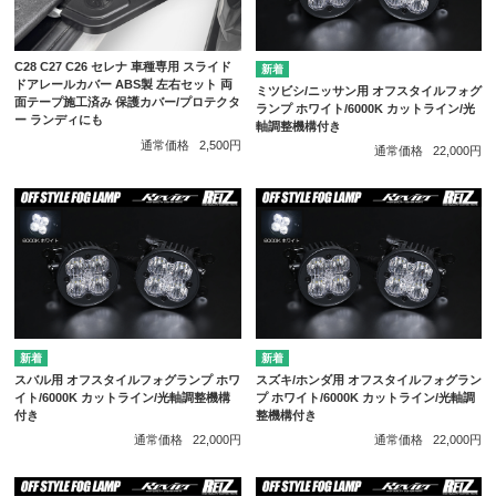
C28 C27 C26 セレナ 車種専用 スライド
ドアレールカバー ABS製 左右セット 両
ミツビシ/ニッサン用 オフスタイルフォグ
面テープ施工済み 保護カバー/プロテクタ
ランプ ホワイト/6000K カットライン/光
ー ランディにも
軸調整機構付き
通常価格
2,500円
通常価格
22,000円
スバル用 オフスタイルフォグランプ ホワ
スズキ/ホンダ用 オフスタイルフォグラン
イト/6000K カットライン/光軸調整機構
プ ホワイト/6000K カットライン/光軸調
付き
整機構付き
通常価格
22,000円
通常価格
22,000円