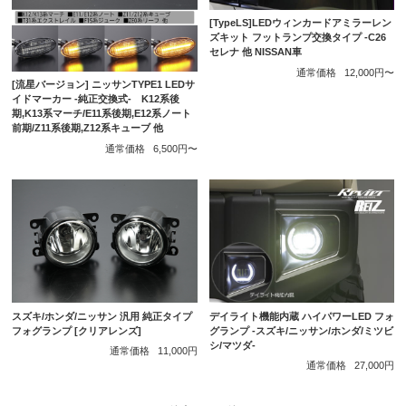
[TypeLS]LEDウィンカードアミラーレン
ズキット フットランプ交換タイプ -C26
セレナ 他 NISSAN車
通常価格
12,000円〜
[流星バージョン] ニッサンTYPE1 LEDサ
イドマーカー -純正交換式- K12系後
期,K13系マーチ/E11系後期,E12系ノート
前期/Z11系後期,Z12系キューブ 他
通常価格
6,500円〜
スズキ/ホンダ/ニッサン 汎用 純正タイプ
デイライト機能内蔵 ハイパワーLED フォ
フォグランプ [クリアレンズ]
グランプ -スズキ/ニッサン/ホンダ/ミツビ
シ/マツダ-
通常価格
11,000円
通常価格
27,000円