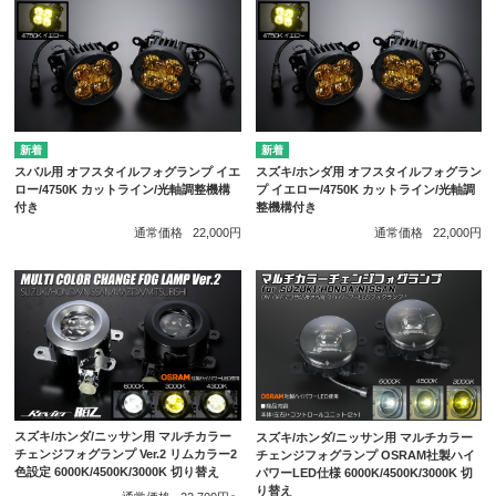
スバル用 オフスタイルフォグランプ イエ
スズキ/ホンダ用 オフスタイルフォグラン
ロー/4750K カットライン/光軸調整機構
プ イエロー/4750K カットライン/光軸調
付き
整機構付き
通常価格
22,000円
通常価格
22,000円
スズキ/ホンダ/ニッサン用 マルチカラー
スズキ/ホンダ/ニッサン用 マルチカラー
チェンジフォグランプ Ver.2 リムカラー2
チェンジフォグランプ OSRAM社製ハイ
色設定 6000K/4500K/3000K 切り替え
パワーLED仕様 6000K/4500K/3000K 切
り替え