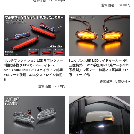
通常価格
22,700円〜
通常価格
18,000円
マルチファンクションLEDリフレクター
[ニッサン汎用] LEDサイドマーカー -純
3機能搭載 (LEDバンパーライト) -
正交換式- K12系後期,K13系マーチ/E11
NISSAN/INFINITI V37スカイライン前期
系後期,E12系ノート前期/Z11系後期,Z12
Y51フーガ後期 T32エクストレイル前期
系キューブ 他
他-
通常価格
5,000円〜
通常価格
5,500円