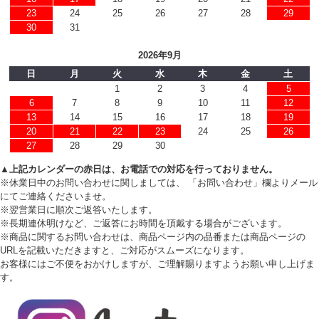
23
24
25
26
27
28
29
30
31
2026年9月
日
月
火
水
木
金
土
1
2
3
4
5
6
7
8
9
10
11
12
13
14
15
16
17
18
19
20
21
22
23
24
25
26
27
28
29
30
▲上記カレンダーの赤日は、お電話での対応を行っておりません。
※休業日中のお問い合わせに関しましては、 「お問い合わせ」欄よりメール
にてご連絡くださいませ。
※翌営業日に順次ご返答いたします。
※長期連休明けなど、ご返答にお時間を頂戴する場合がございます。
※商品に関するお問い合わせは、商品ページ内の品番または商品ページの
URLを記載いただきますと、ご対応がスムーズになります。
お客様にはご不便をおかけしますが、ご理解賜りますようお願い申し上げま
す。