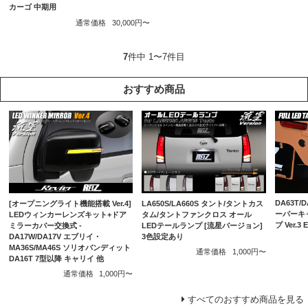
カーゴ 中期用
通常価格
30,000円〜
7
件中 1〜7件目
おすすめ商品
DA63T/
[オープニングライト機能搭載 Ver.4]
LA650S/LA660S タント/タントカス
ーパーキ
LEDウィンカーレンズキット+ドア
タム/タントファンクロス オール
プ Ver.
ミラーカバー交換式 -
LEDテールランプ [流星バージョン]
DA17W/DA17V エブリイ・
3色設定あり
MA36S/MA46S ソリオバンディット
通常価格
1,000円〜
DA16T 7型以降 キャリイ 他
通常価格
1,000円〜
すべてのおすすめ商品を見る