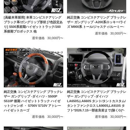
[高級本革採用] 本革コンビステアリング
純正交換 コンビステアリング ブラックレ
ブラック革/ガングリップ形状 [7色設定あ
ザー ガングリップ -A200系ロッキー/ライ
り] S500系前期ハイゼットトラック/160
ズ M900系 トール/ジャスティ/ルーミー-
系後期プロボックス 他
通常価格
30,000円〜
通常価格
30,000円〜
純正交換 コンビステアリング ブラックレ
純正交換 コンビステアリング ブラックレ
ザー ガングリップ -ダイハツ - S500P
ザー ガングリップ -ダイハツ
S510P 後期 ハイゼットトラック ハイゼ
LA650S,LA660S タント/タントカスタム/
ットジャンボ ・ S700V S710V アトレー
タントファンクロス LA900S,LA910S タ
ハイゼットカーゴ
フト*2026.7.15一部改良前まで(除くG)*-
通常価格
30,000円〜
通常価格
30,000円〜