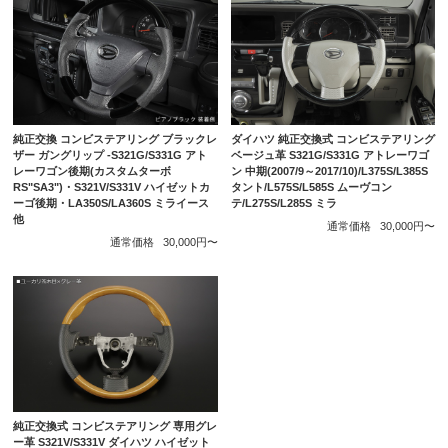
純正交換 コンビステアリング ブラックレ
ダイハツ 純正交換式 コンビステアリング
ザー ガングリップ -S321G/S331G アト
ベージュ革 S321G/S331G アトレーワゴ
レーワゴン後期(カスタムターボ
ン 中期(2007/9～2017/10)/L375S/L385S
RS"SA3")・S321V/S331V ハイゼットカ
タント/L575S/L585S ムーヴコン
ーゴ後期・LA350S/LA360S ミライース
テ/L275S/L285S ミラ
他
通常価格
30,000円〜
通常価格
30,000円〜
純正交換式 コンビステアリング 専用グレ
ー革 S321V/S331V ダイハツ ハイゼット