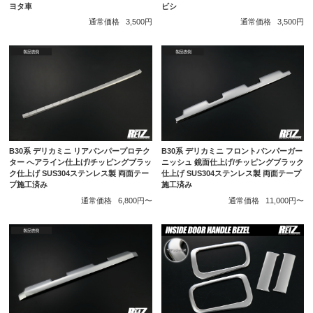
ヨタ車
ビシ
通常価格
3,500円
通常価格
3,500円
B30系 デリカミニ リアバンパープロテク
B30系 デリカミニ フロントバンパーガー
ター へアライン仕上げ/チッピングブラッ
ニッシュ 鏡面仕上げ/チッピングブラック
ク仕上げ SUS304ステンレス製 両面テー
仕上げ SUS304ステンレス製 両面テープ
プ施工済み
施工済み
通常価格
6,800円〜
通常価格
11,000円〜