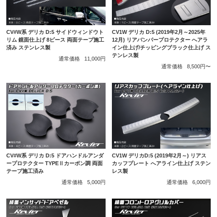
CV#W系 デリカ D:5 サイドウィンドウト
CV1W デリカ D:5 (2019年2月～2025年
リム 鏡面仕上げ 8ピース 両面テープ施工
12月) リアバンパープロテクター へアラ
済み ステンレス製
イン仕上げ/チッピングブラック仕上げ ス
テンレス製
通常価格
11,000円
通常価格
8,500円〜
CV#W系 デリカ D:5 ドアハンドルアンダ
CV1W デリカD:5 (2019年2月～) リアス
ープロテクター TYPEⅡカーボン調 両面
カッフプレート へアライン仕上げ ステン
テープ施工済み
レス製
通常価格
5,000円
通常価格
6,000円