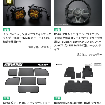
ミツビシ/ニッサン用 オフスタイルフォグ
B30系 デリカミニ 他 コンビステアリン
ランプ イエロー/4750K カットライン/光
グ 純正交換式 Dシェイプ/ガングリップ採
軸調整機構付き
用 MITSUBISHI B30 eKクロス eKスペー
ス eKワゴン NISSAN B40系 ルークス デ
通常価格
22,000円
イズ
通常価格
30,000円〜
CV#W系 デリカ D:5 メッシュサンシェー
[国際特許MAXpider採用] BA系 デリカミ