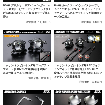
B40系 ルークス ハイウェイスター/デリ
B30系 デリカミニ リアバンパーガーニッ
カミニ/B30系 eKスペース インサイドド
シュ 鏡面仕上げ/チッピングブラック仕上
アハンドルベゼル サテンメッキ調 両面テ
げ SUS304ステンレス製 両面テープ施工
ープ施工済み
済み
通常価格
6,800円
通常価格
11,000円〜
ニッサン/ミツビシ/ホンダ用 フォグラン
ニッサン/ミツビシ/ホンダ用 LEDフォグ
プキット [L1Bバルブ専用設計] 変換ハー
ランプキット 2色切り替え L1Bバルブ・
ネス付属 ※バルブは別売り
変換ハーネス付属 純正交換 ※純正LEDフ
ォグランプ装着車専用
通常価格
12,800円
通常価格
21,800円