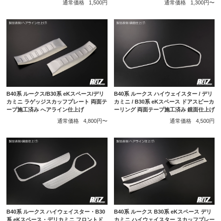
通常価格
1,500円
通常価格
1,300円〜
B40系 ルークス/B30系 eKスペース/デリ
B40系 ルークス ハイウェイスター / デリ
カミニ ラゲッジスカッフプレート 両面テ
カミニ / B30系 eKスペース ドアスピーカ
ープ施工済み へアライン仕上げ
ーリング 両面テープ施工済み 鏡面仕上げ
通常価格
4,800円〜
通常価格
4,500円
B40系 ルークス ハイウェイスター・B30
B40系 ルークス B30系 eKスペース デリ
系 eKスペース・デリカミニ フロントド
カミニ ハイウェイスター スカッフプレー