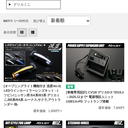
デリカミニ
64
件中 1〜50件目
並び替え
表示切替
[オープニングライト機能付き 流星Ver.4]
LEDウインカーミラーレンズキット -ミ
[車種専用設計] CV1W デリカD:5 *2019.2
ツビシ/ニッサン用 BA系/B3系 デリカミ
～2025.12まで* 電源増設ユニット
ニ,BB系/B4系 ルークス,サクラ,アウトラ
USB3.0+PD フットランプ搭載
ンダー 他-
通常価格
7,600円
通常価格
1,000円〜