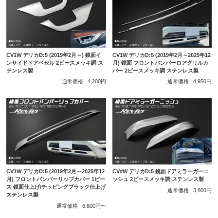
CV1W デリカD:5 (2019年2月～) 鏡面イ
CV1W デリカD:5 (2019年2月～2025年12
ンサイドドアベゼル 2ピースメッキ調 ス
月) 鏡面 フロントバンパーロアグリルカ
テンレス製
バー 2ピースメッキ調 ステンレス製
通常価格
4,200円
通常価格
4,950円
CV1W デリカD:5 (2019年2月～2025年12
CV#W デリカD:5 鏡面ドアミラーガーニ
月) フロントバンパーリップカバー 1ピー
ッシュ 2ピースメッキ調 ステンレス製
ス 鏡面仕上げ/チッピングブラック仕上げ
通常価格
3,800円
ステンレス製
通常価格
6,800円〜