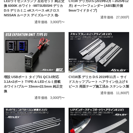
LEDライセンスランプ 左右セット 純正交
CV1W デリカD:5 (2019年2月～2025年12
換 6000K ホワイト -MITSUBISHI デリカ
月) オーバーフェンダー [ABS製/片側
D:5 デリカミニ eKスペース eKクロス
9mmワイドタイプ]
NISSAN ルークス デイズルークス 他-
通常価格
27,000円
通常価格
3,000円〜
増設 USBポート タイプ01 QC3.0対応
CV1W系 デリカ D:5 2019年11月～ サイ
3.1A×2ポート TYPE-A LEDイルミ搭載
ドスカッフプレート へアライン仕上げ 6
ホワイト/ブルー 33mm×22.5mm 純正交
ピース 両面テープ施工済み ステンレス製
換
通常価格
11,800円
通常価格
3,000円〜