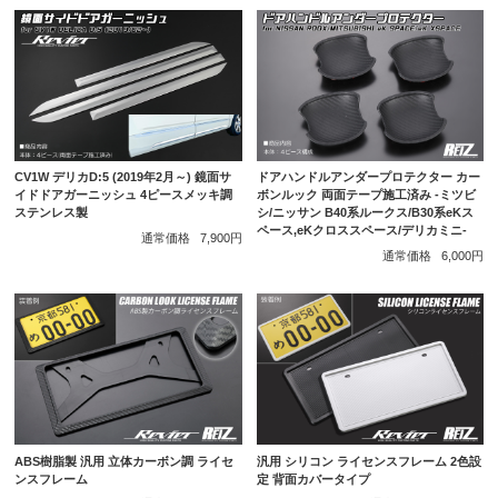
CV1W デリカD:5 (2019年2月～) 鏡面サ
ドアハンドルアンダープロテクター カー
イドドアガーニッシュ 4ピースメッキ調
ボンルック 両面テープ施工済み -ミツビ
ステンレス製
シ/ニッサン B40系ルークス/B30系eKス
ペース,eKクロススペース/デリカミニ-
通常価格
7,900円
通常価格
6,000円
ABS樹脂製 汎用 立体カーボン調 ライセ
汎用 シリコン ライセンスフレーム 2色設
ンスフレーム
定 背面カバータイプ