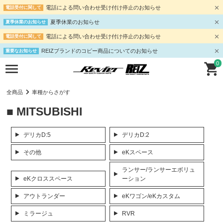
電話による問い合わせ受け付け停止のお知らせ
電話受付に関して
夏季休業のお知らせ
夏季休業のお知らせ
電話による問い合わせ受け付け停止のお知らせ
電話受付に関して
REIZブランドのコピー商品についてのお知らせ
重要なお知らせ
0
全商品
車種からさがす
■ MITSUBISHI
デリカD:5
デリカD:2
その他
eKスペース
ランサー/ランサーエボリュ
eKクロススペース
ーション
アウトランダー
eKワゴン/eKカスタム
ミラージュ
RVR