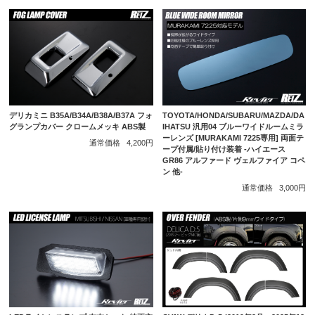
デリカミニ B35A/B34A/B38A/B37A フォ
TOYOTA/HONDA/SUBARU/MAZDA/DA
グランプカバー クロームメッキ ABS製
IHATSU 汎用04 ブルーワイドルームミラ
ーレンズ [MURAKAMI 7225専用] 両面テ
通常価格
4,200円
ープ付属/貼り付け装着 -ハイエース
GR86 アルファード ヴェルファイア コペ
ン 他-
通常価格
3,000円