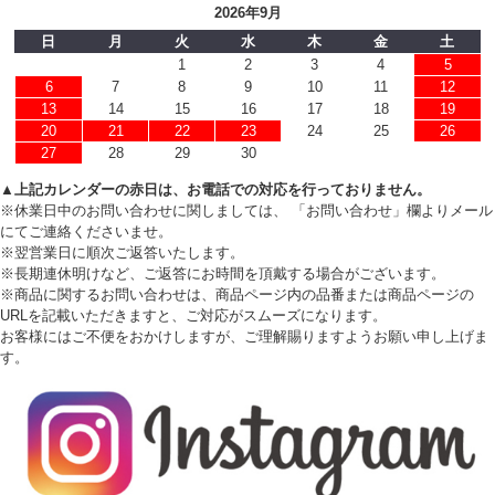
2026年9月
日
月
火
水
木
金
土
1
2
3
4
5
6
7
8
9
10
11
12
13
14
15
16
17
18
19
20
21
22
23
24
25
26
27
28
29
30
▲上記カレンダーの赤日は、お電話での対応を行っておりません。
※休業日中のお問い合わせに関しましては、 「お問い合わせ」欄よりメール
にてご連絡くださいませ。
※翌営業日に順次ご返答いたします。
※長期連休明けなど、ご返答にお時間を頂戴する場合がございます。
※商品に関するお問い合わせは、商品ページ内の品番または商品ページの
URLを記載いただきますと、ご対応がスムーズになります。
お客様にはご不便をおかけしますが、ご理解賜りますようお願い申し上げま
す。