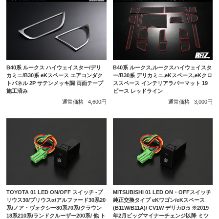
B40系 ルークス ハイウェイスター/デリ
B40系 ルークス,ルークスハイウェイスタ
カミニ/B30系 eKスペース エアコンダク
ー/B30系 デリカミニ,eKスペース,eKクロ
トパネル 2P サテンメッキ調 両面テープ
ススペース インテリアラバーマット 19
施工済み
ピース レッドライン
通常価格
4,600円
通常価格
3,000円
TOYOTA 01 LED ON/OFF スイッチ -プ
MITSUBISHI 01 LED ON・OFFスイッチ
リウス30/プリウスα/アルファード30系20
純正交換タイプ eKワゴン/eKスペース
系/ノア・ヴォクシー80系70系/クラウン
(B11W/B11A)/ CV1W デリカD:5 ※2019
18系210系/ランドクルーザー200系/ 他 ト
年2月ビッグマイナーチェンジ以降 ミツ