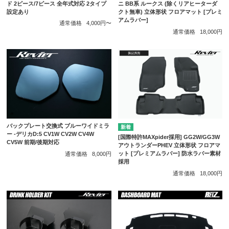
ド 2ピース/7ピース 全年式対応 2タイプ
ニ BB系 ルークス (除くリアヒーターダ
設定あり
クト無車) 立体形状 フロアマット [プレミ
アムラバー]
通常価格
4,000円〜
通常価格
18,000円
バックプレート交換式 ブルーワイドミラ
ー -デリカD:5 CV1W CV2W CV4W
[国際特許MAXpider採用] GG2W/GG3W
CV5W 前期/後期対応
アウトランダーPHEV 立体形状 フロアマ
ット [プレミアムラバー] 防水ラバー素材
通常価格
8,000円
採用
通常価格
18,000円