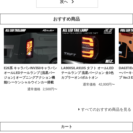
おすすめ商品
E26系 キャラバン/NV350キャラバン
LA900S/LA910S タフト オールLED
DA63T/
オールLEDテールランプ [流星バー
テールランプ 流星バージョン 全3色
ーパーキ
ジョン] オープニングアクション機
カプラーオン/ボルトオン
プ Ver.
能/シーケンシャルウインカー搭載
通常価格
42,000円〜
通常価格
2,500円〜
すべてのおすすめ商品を見る
カート