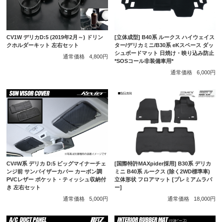
CV1W デリカD:5 (2019年2月～) ドリン
[立体成型] B40系 ルークス ハイウェイス
クホルダーキット 左右セット
ター/デリカミニ/B30系 eKスペース ダッ
シュボードマット 日焼け・映り込み防止
通常価格
4,800円
*SOSコール非装備車用*
通常価格
6,000円
CV#W系 デリカ D:5 ビッグマイナーチェ
[国際特許MAXpider採用] B30系 デリカ
ンジ前 サンバイザーカバー カーボン調
ミニ B40系 ルークス (除く2WD標準車)
PVCレザー ポケット・ティッシュ収納付
立体形状 フロアマット [プレミアムラバ
き 左右セット
ー]
通常価格
5,000円
通常価格
18,000円