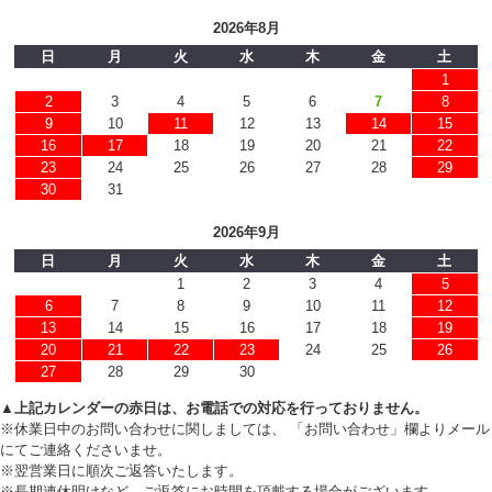
2026年8月
日
月
火
水
木
金
土
1
2
3
4
5
6
7
8
9
10
11
12
13
14
15
16
17
18
19
20
21
22
23
24
25
26
27
28
29
30
31
2026年9月
日
月
火
水
木
金
土
1
2
3
4
5
6
7
8
9
10
11
12
13
14
15
16
17
18
19
20
21
22
23
24
25
26
27
28
29
30
▲上記カレンダーの赤日は、お電話での対応を行っておりません。
※休業日中のお問い合わせに関しましては、 「お問い合わせ」欄よりメール
にてご連絡くださいませ。
※翌営業日に順次ご返答いたします。
※長期連休明けなど、ご返答にお時間を頂戴する場合がございます。