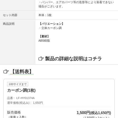
・バンパー、エアロパーツ等の造形等により装着できない
場合がございます。
セット内容
本体：1枚
商品説明
【バリエーション】
・立体カーボン調
【素材】
ABS樹脂
製品の詳細な説明はコチラ
【送料表】
100サイズまで
カーボン調(1枚)
品番
LF-HY01374A
通常価格(税込み)
1,650円
販売価格
1,500円
(税込1,650円)
（単価 × 入数）
（
1,500円
×
1
セット
）