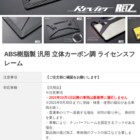
ABS樹脂製 汎用 立体カーボン調 ライセンスフ
レーム
注意事項
【ご注文前に確認をお願いします】
対応車種
【汎用品】
※注意事項
・2021年10月1日以降の車両は新基準に適応しません
※2021年9月30日までに登録・検査・使用の届出がある車
両を除く。
・普通車のリアへ装着する場合、封印の取り外し、再封印
を要します。
・車種により、ナンバーフレームを固定するフックがある
場合、
製品側の逃げ加工、車体側のフックの加工などを要しま
す。