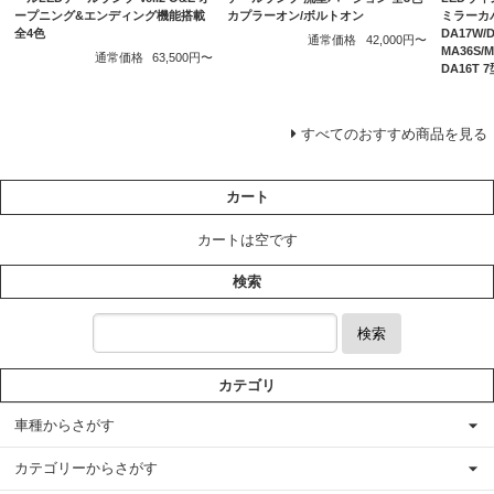
ープニング&エンディング機能搭載
カプラーオン/ボルトオン
ミラーカバ
全4色
DA17W/
通常価格
42,000円〜
MA36S
通常価格
63,500円〜
DA16T
すべてのおすすめ商品を見る
カート
カートは空です
検索
検索
カテゴリ
車種からさがす
カテゴリーからさがす