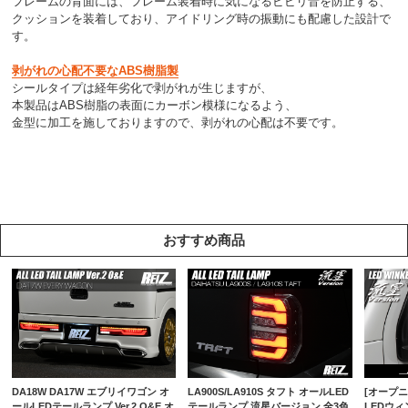
フレームの背面には、フレーム装着時に気になるビビリ音を防止する、
クッションを装着しており、アイドリング時の振動にも配慮した設計で
す。
剥がれの心配不要なABS樹脂製
シールタイプは経年劣化で剥がれが生じますが、
本製品はABS樹脂の表面にカーボン模様になるよう、
金型に加工を施しておりますので、剥がれの心配は不要です。
おすすめ商品
DA18W DA17W エブリイワゴン オ
LA900S/LA910S タフト オールLED
[オープニ
ールLEDテールランプ Ver.2 O&E オ
テールランプ 流星バージョン 全3色
LEDウ